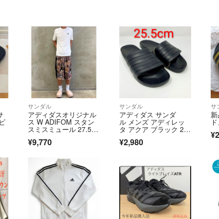
サンダル
サンダル
サ
サ
アディダスオリジナル
アディダス サンダ
新
ビ
ス W ADIFOM スタン
ル メンズ アディレッ
ド
スミスミュール 27.5c
タ アクア ブラック 25.
¥2
m
5cm
¥9,770
¥2,980