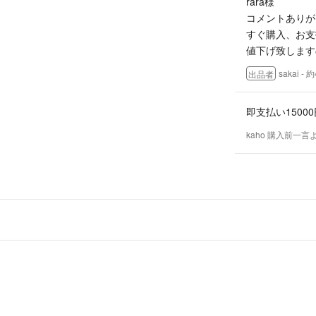
rara様
コメントありが
すぐ購入、お支
値下げ致します
sakai
- 
出品者
即支払い150
kaho 購入前一