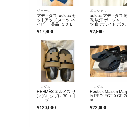
ジャージ
ポロシャツ
アディダス adidas セ
adidas アディダス 
ットアップ スーツ ネ
乾 吸汗 ポロシャ
イビー 美品 ３ＸＬ
ツ 白 ホワイト ボタ
ダウン L 半袖 メン
¥17,800
¥2,980
ズ スポーツウェア 
ルフ
サンダル
サンダル
HERMÈS エルメス サ
Reebok Maison Mar
ンダル シプレ 39 エト
la PROJECT 0 CR 2
ゥープ
m
¥120,000
¥22,000