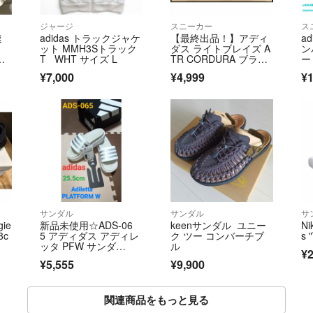
ジャージ
スニーカー
ス
速
adidas トラックジャケ
【最終出品！】アディ
a
ット MMH3Sトラック
ダス ライトブレイズ A
ン
ン
T WHT サイズ L
TR CORDURA ブラッ
ー
ク 28〜28.5cm
¥7,000
¥4,999
¥1
ゴ
サンダル
サンダル
サ
gie
新品未使用☆ADS-06
keenサンダル ユニー
Ni
8c
5 アディダス アディレ
ク ツー コンバーチブ
s 
ッタ PFW サンダ
ル
¥2
ル 白・灰 25.5cm
¥5,555
¥9,900
関連商品をもっと見る