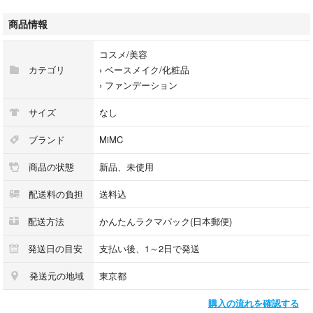
ゆうパケットポストminiでの発送となります
商品情報
MiMC ミネラルリキッドリーファンデーション 104 オークル レフィル
コスメ/美容
ブランド：MiMC
カテゴリ
›
ベースメイク/化粧品
本体/詰め替え：詰め替え
›
ファンデーション
ベースメイク特徴：肌の透明感、薄づき UVカット
仕上がり：ツヤ肌
サイズ
なし
特徴：石けんで落とせる
PA：PA++
ブランド
MiMC
SPF：22.0 SPF
商品の状態
新品、未使用
配送料の負担
送料込
配送方法
かんたんラクマパック(日本郵便)
発送日の目安
支払い後、1～2日で発送
発送元の地域
東京都
購入の流れを確認する