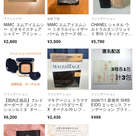
アイシャドウ
化粧下地
ファンデーション
MiMC エムアイエムシ
MiMC エムアイエムシ
CHANEL シャネル ウ
ー ビオモイスチュア
ー ミネラルイレイザー
ルトラルタンフリュイ
シャドー アイシャド
バーム カラーズ 03 パ
ド B10 リキッドファン
ウ
ープル
デ
¥2,800
¥3,500
¥5,790
ファンデーション
ファンデーション
ファンデーション
【国内正規品】クレド
マキアージュ ドラマテ
2026/7/1 新発売 SHIS
ポーボーテ タンクッ
ィックパウダリー E
EIDO エッセンス ファ
ションルミヌ オーク
X オークル10 レフィ
ンデーション プライマ
ル10
ル(9.3g)
ー サンプル 各1包 計3
¥6,200
¥2,430
¥499
包