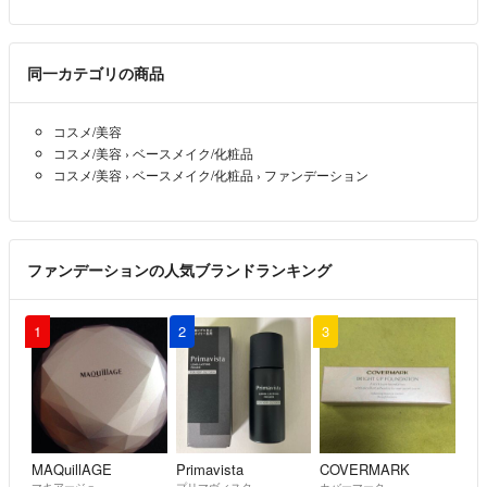
同一カテゴリの商品
コスメ/美容
コスメ/美容
›
ベースメイク/化粧品
コスメ/美容
›
ベースメイク/化粧品
›
ファンデーション
ファンデーションの人気ブランドランキング
1
2
3
MAQuillAGE
Primavista
COVERMARK
マキアージュ
プリマヴィスタ
カバーマーク