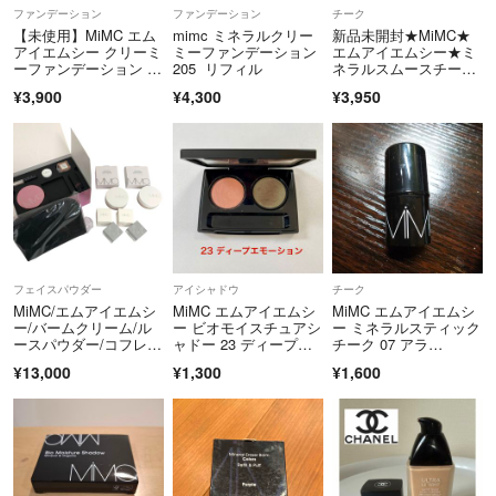
ファンデーション
ファンデーション
チーク
【未使用】MiMC エム
mimc ミネラルクリー
新品未開封★MiMC★
アイエムシー クリーミ
ミーファンデーション
エムアイエムシー★ミ
ーファンデーション リ
205 リフィル
ネラルスムースチーク
フィル204
★06
¥3,900
¥4,300
¥3,950
フェイスパウダー
アイシャドウ
チーク
MiMC/エムアイエムシ
MiMC エムアイエムシ
MiMC エムアイエムシ
ー/バームクリーム/ル
ー ビオモイスチュアシ
ー ミネラルスティック
ースパウダー/コフレB
ャドー 23 ディープエ
チーク 07 アラ…
OX/５点セット/②/RS0
モーション
¥13,000
¥1,300
¥1,600
703