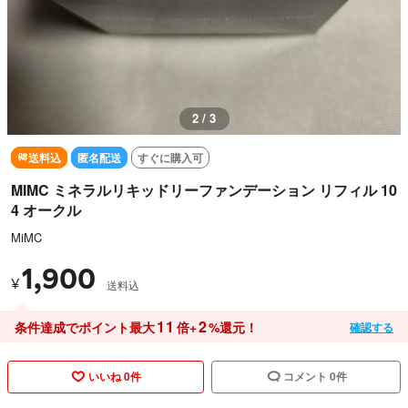
3 / 3
送料込
匿名配送
すぐに購入可
MIMC ミネラルリキッドリーファンデーション リフィル 10
4 オークル
MiMC
1,900
¥
送料込
11
2
条件達成でポイント最大
倍+
%還元！
確認する
いいね 0件
コメント 0件