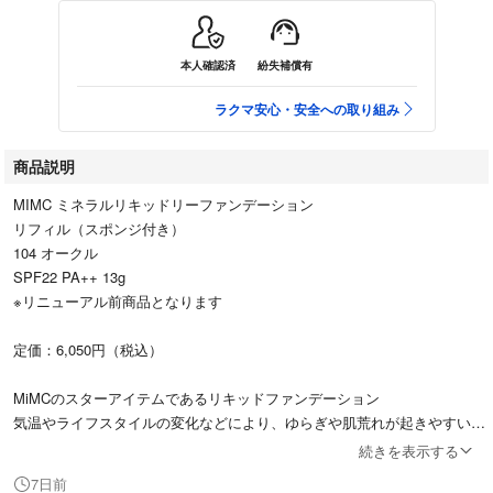
本人確認済
紛失補償有
ラクマ安心・安全への取り組み
商品説明
MIMC ミネラルリキッドリーファンデーション
リフィル（スポンジ付き）
104 オークル
SPF22 PA++ 13g
※リニューアル前商品となります
定価：6,050円（税込）
MiMCのスターアイテムであるリキッドファンデーション
気温やライフスタイルの変化などにより、ゆらぎや肌荒れが起きやすい肌
のために厳選した植物由来成分を配合し、透明感のあるみずみずしい仕上
続きを表示する
がりを叶えます
7日前