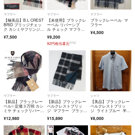
マフラー
マフラー
マフラー
【極美品】B.L CREST
【未使用】ブラックレ
ブラックレーベル マ
BRID ブリッジチェッ
ーベル リバーシブ
フラー
ク カシミヤフリンジマ
ル チェック マフラ
¥4,500
フラー
ー カシミヤ グレー
¥7,500
¥9,200
(1%)
92円相当還元
マフラー
マフラー
シャツ
【新品】ブラックレー
【新品】ブラックレー
【美品】ブラックレー
ベル✨定価３万弱 カシ
ベルクレストブリッ
ベルクレストブリッ
ミヤ チェックリバーシ
ジ マフラー ブラッ
ジ ライトブルー 半袖
ブル マフラー
ク 681
シャツ ポケット付き
¥12,980
¥15,890
¥8,000