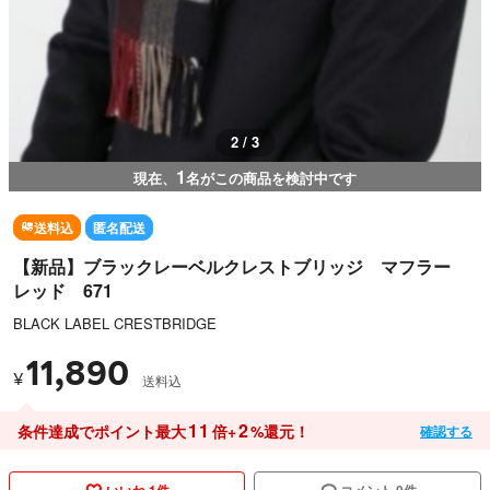
2 / 3
1
現在、
名がこの商品を検討中です
送料込
匿名配送
【新品】ブラックレーベルクレストブリッジ マフラー
レッド 671
BLACK LABEL CRESTBRIDGE
11,890
¥
送料込
11
2
条件達成でポイント最大
倍+
%還元！
確認する
いいね 1件
コメント 0件