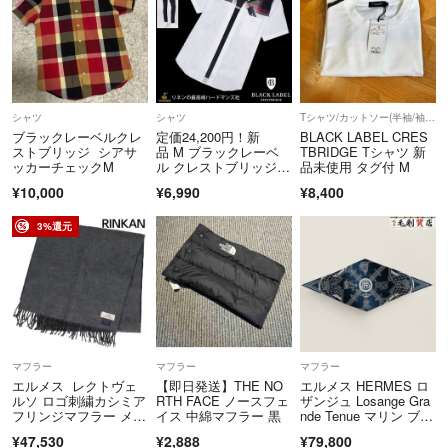
シャツ
シャツ
Tシャツ/カットソー(半袖/袖なし)
ブラックレーベルクレ
定価24,200円！新
BLACK LABEL CRES
ストブリッジ シアサ
品 M ブラックレーベ
TBRIDGE Tシャツ 新
ッカーチェックM
ル クレストブリッジ×
品未使用 タグ付 M
ハードマンズ 最高級リ
¥10,000
¥6,990
¥8,400
ネン半袖シャツ
3%還元
マフラー
マフラー
マフラー
エルメス レクトヴェ
【即日発送】THE NO
エルメス HERMES ロ
ルソ ロゴ刺繍カシミア
RTH FACE ノースフェ
ザンジュ Losange Gra
フリンジマフラー メン
イス 中綿マフラー 黒
nde Tenue マリン ブル
ズ
ー コットン 未使用 ス
¥47,530
¥2,888
¥79,800
トール