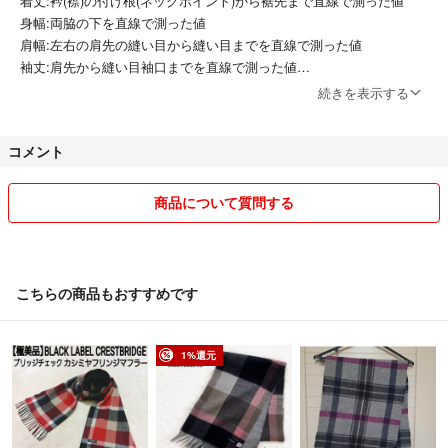
着丈:衿(襟)の付け根(ネックポイント)から裾先まで直線で測った値
#RUPERT ルパート
身幅:両脇の下を直線で測った値
#UNITEDARROWS ユナイテッドアローズ
肩幅:左右の肩先の縫い目から縫い目までを直線で測った値
#nanouniverse ナノ ユニバース
袖丈:肩先から縫い目袖口までを直線で測った値
#SHIPS シップス
続きを表示する
#HARE ハレ
・簡易包装(物によってはプチプチも)にて発送させて頂きます。
#CIAOPANIC チャオパニック
一番安い発送方法で発送します。
コメント
#HIDEWAYS ハイダウェイ
保証が欲しい方はコメント下さい。
#coen コーエン
#PaulSmith ポールスミス
・ユーズド品、自宅保管に関してはご理解の上購入下さい。
商品について質問する
#FREDPERRY フレッドペリー
・新品などブランド品の商品すり替えや理不尽なクレーム防止のため購
#VivienneWestwood
入後の返品は不可になります。
#ヴィヴィアンウエストウッド
・常識のない方はご遠慮下さい。
#MACKINTOSH マッキントッシュ
・普通郵便での発送後の郵送中のトラブルでの保証はお受けできませ
こちらの商品もおすすめです
2M
ん。
1%還元