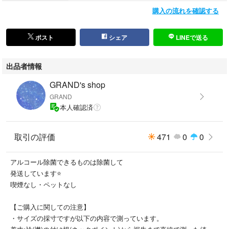
#バーバリー
購入の流れを確認する
#BURBERRY
#ブラックレーベルクレストブリッジ
#BLACKLABELCRESTBRIDGE
ポスト
シェア
LINEで送る
#バーバリーブラックレーベル
#BURBERRYBLACKLABELCRESTBRIDGE
出品者情報
#ラブレス
#LOVELESS
GRAND's shop
#URBANRESEARCH アーバンリサーチ
GRAND
#GROBALWORK グローバルワーク
本人確認済
#LAKOLE
#THESHOPTK
取引の評価
471
0
0
#GAP ギャップ
#ZARA ザラ
#BEAMSビームス
アルコール除菌できるものは除菌して
#TK タケオキクチ
発送しています⭐
#MK ミシェルクラウン
喫煙なし・ペットなし
#BOYCOTT ボイコット
#RAGEBLUE レイジブルー
【ご購入に関しての注意】
#UNIQLO ユニクロ
・サイズの採寸ですが以下の内容で測っています。
#GU ジーユー