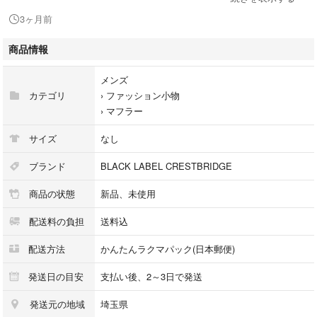
3ヶ月前
【カラー】
レッド
商品情報
【サイズ】
メンズ
全長 190cm 幅 30cm
カテゴリ
›
ファッション小物
フリンジ 9cm
›
マフラー
【素材】
サイズ
なし
毛90%
カシミヤ10%
ブランド
BLACK LABEL CRESTBRIDGE
商品の状態
新品、未使用
※新品ですが自宅保管のため
配送料の負担
送料込
神経質な方はお控え下さい。
配送方法
かんたんラクマパック(日本郵便)
発送日の目安
支払い後、2～3日で発送
#ファッション小物
発送元の地域
埼玉県
#マフラー