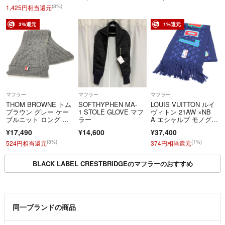
(3%)
1,425円相当還元
3%還元
1%還元
マフラー
マフラー
マフラー
THOM BROWNE トム
SOFTHYPHEN MA-
LOUIS VUITTON ルイ
ブラウン グレー ケー
1 STOLE GLOVE マフ
ヴィトン 21AW ×NB
ブルニット ロング マ
ラー
A エシャルプ モノグラ
フラー
ム ロゴ レザーパッ
¥17,490
¥14,600
¥37,400
チ ウール フリンジマ
フラー ネイビー MP30
(3%)
(1%)
524円相当還元
374円相当還元
33
BLACK LABEL CRESTBRIDGEのマフラーのおすすめ
同一ブランドの商品