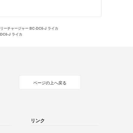
のまま入金無しというケースが何度かございまし
ンセルとして再出品いたしますが、キャンセルした
を以降全てご遠慮させていただきます。
商品のお取引もできませんので
テリーチャージャー BC-DC6-J ライカ
DC6-J ライカ
せ。
ます。
や本文をコピーし、転載出品されているユーザーが
ますのでご注意ください。
ページの上へ戻る
、都度事務局に対応相談中です。出品情報の転載や
もご勘弁ください。
に奥様が受け取られ奥様に叱られた、と理不尽なこ
れました。
リンク
のクレームはこちらにされても正直どうしようもな