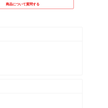
でしか出品していませんので
商品について質問する
購入の事前確認は不要です。
全て手元にありますので、
す。
録された住所に
から保証付送料込みで
め、取引画面での
送依頼、
はご対応できません。
送をご希望の方は
で事前にお伝えくださいませ。
発送できます予定です。
は発送しております。
振込等でご決済の方は、
コメントでお教えいただけますと、よりスムーズに
ご協力くださいませ。