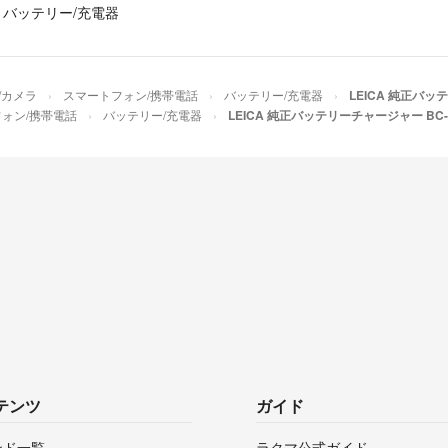
購入した方が無言
›
バッテリー/充電器
た。
期日がきたらキャ
方は他含めお取引
改めての購入や他
/カメラ
スマートフォン/携帯電話
バッテリー/充電器
LEICA 純正バッ
ォン/携帯電話
バッテリー/充電器
LEICA 純正バッテリーチャージャー BC-
ご了承くださいま
よろしくお願いし
2019年１月追記
私の出品物の写真
複数いらっしゃい
当方一切関係なく
他サイトへの掲載
2021年6月追記
荷物を本人不在中
とで評価を下げら
テンツ
ガイド
こういった都合で
ンド一覧
ラクマ公式ガイド
く困ります。