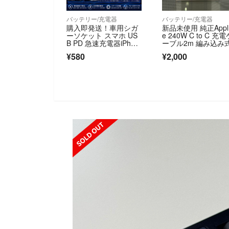
バッテリー/充電器
バッテリー/充電器
購入即発送！車用シガ
新品未使用 純正Appl
ーソケット スマホ US
e 240W C to C 充
B PD 急速充電器iPhon
ーブル2m 編み込み
e android スマートフ
¥580
¥2,000
ォン08051
SOLD OUT