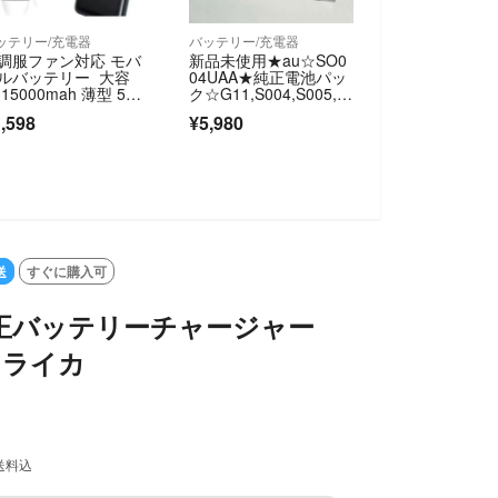
ッテリー/充電器
バッテリー/充電器
調服ファン対応 モバ
新品未使用★au☆SO0
ルバッテリー 大容
04UAA★純正電池パッ
 15000mah 薄型 5V
ク☆G11,S004,S005,S
.4A 出力2ポート PSE
006,S007★バッテリー
,598
¥5,980
証 ブラック 新品！
☆送料無料
送
すぐに購入可
 純正バッテリーチャージャー
J ライカ
送料込