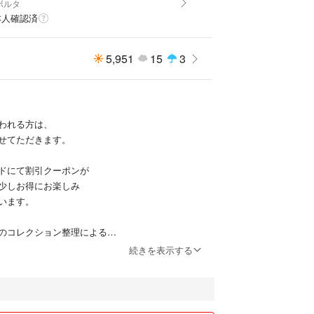
ボルタ
本人確認済
5,951
15
3
われる方は、
せてただきます。
ドにて割引クーポンが
少しお得にお楽しみ
います。
のコレクション整理による
なる予定です。
続きを表示する
あるかと思いますが、
応を心がけて参ります。
送料を含めて設定しています。