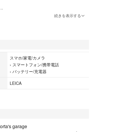
ジャーです。
続きを表示する
スマホ/家電/カメラ
›
スマートフォン/携帯電話
›
バッテリー/充電器
LEICA
orta's garage