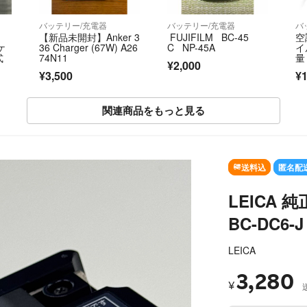
バッテリー/充電器
バッテリー/充電器
バ
【新品未開封】Anker 3
FUJIFILM BC-45
空
電ケ
36 Charger (67W) A26
C NP-45A
イ
式
74N11
量
¥2,000
2
¥3,500
¥1
認
関連商品をもっと見る
SOLD OUT
送料込
匿名配
LEICA
BC-DC6-
LEICA
3,280
¥