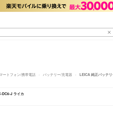
マートフォン/携帯電話
バッテリー/充電器
LEICA 純正バッテリ
DC6-J ライカ