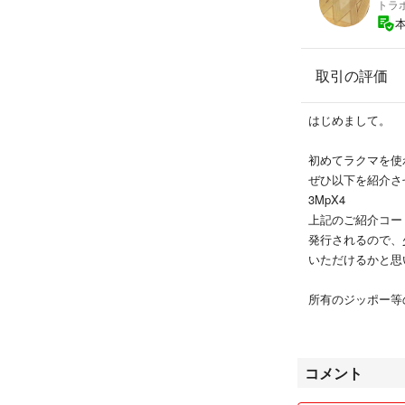
トラ
取引の評価
はじめまして。
初めてラクマを使
ぜひ以下を紹介さ
3MpX4
上記のご紹介コー
発行されるので、
いただけるかと思
所有のジッポー等
フリマ出品が主に
不慣れなところも
しっかりとした対
コメント
出品物は基本的に