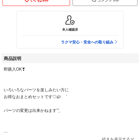
本人確認済
ラクマ安心・安全への取り組み
商品説明
即購入OK❣︎
いろいろなパーツを楽しみたい方に
お得なおまとめセットです♡໒꒱· ゜
パーツの変更は出来かねます˘˘̥
✧他のネイルパーツはこちらから
続きを表示する