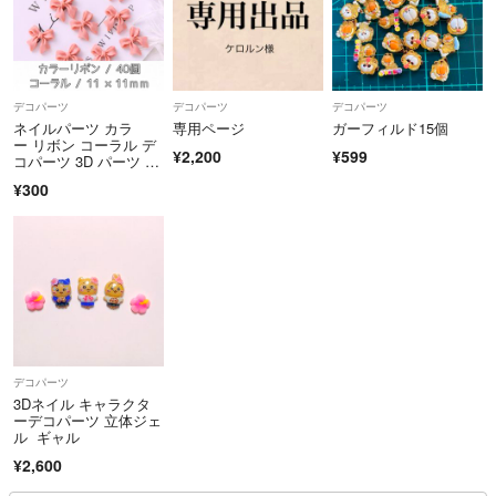
::::::::::୨୧::::::::::୨୧::::::::::୨୧:::::::::::
デコパーツ
デコパーツ
デコパーツ
ネイルパーツ カラ
専用ページ
ガーフィルド15個
最後まで読んでいただき
ー リボン コーラル デ
ありがとうございます❣︎
¥2,200
¥599
コパーツ 3D パーツ 40
個
¥300
スムーズで気持ちのいい
お取引を心掛けますので
よろしくお願い致します(՞ ܸ.ˬ.ܸ՞)”
デコパーツ
3Dネイル キャラクタ
ーデコパーツ 立体ジェ
ル ギャル
¥2,600