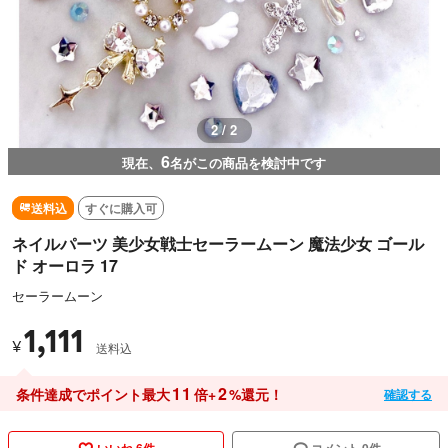
2 / 2
6
現在、
名がこの商品を検討中です
送料込
すぐに購入可
ネイルパーツ 美少女戦士セーラームーン 魔法少女 ゴール
ド オーロラ 17
セーラームーン
1,111
¥
送料込
11
2
条件達成でポイント最大
倍+
%還元！
確認する
いいね 6件
コメント 0件