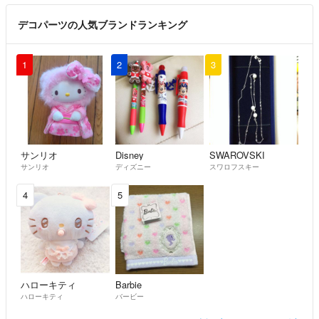
デコパーツの人気ブランドランキング
1
2
3
サンリオ
Disney
SWAROVSKI
サンリオ
ディズニー
スワロフスキー
4
5
ハローキティ
Barbie
ハローキティ
バービー