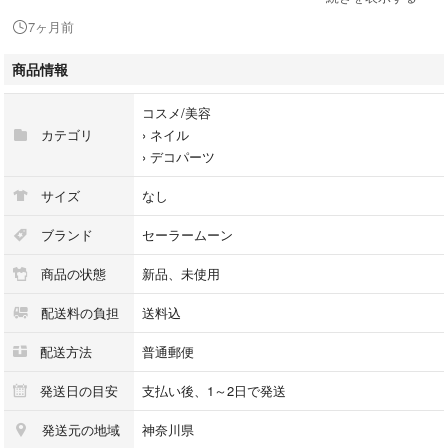
⇩ご覧頂けます໒꒰ྀི⸝⸝ɞ̴̶̷ ·̫ ‹⸝⸝꒱ྀིა ⇩
7ヶ月前
#めろんねいるセット
商品情報
::::::::::୨୧::::::::::୨୧::::::::::୨୧:::::::::::
コスメ/美容
めろんしょっぷおまとめ割有り
カテゴリ
›
ネイル
1点追加で50円引き
›
デコパーツ
2点目は100円引き
3点目以降は150円引きとなります
サイズ
なし
::::::::::୨୧::::::::::୨୧::::::::::୨୧:::::::::::
ブランド
セーラームーン
商品の状態
新品、未使用
⚠︎!おまとめの場合はタイトルにある
番号をコメントで伝えてください(ˊ⸝⸝o̴̶̷ ̫ o̴̶̷⸝⸝ˋ)
配送料の負担
送料込
配送方法
普通郵便
#セルフ
発送日の目安
支払い後、1～2日で発送
#ねいる
発送元の地域
神奈川県
#セルフネイル