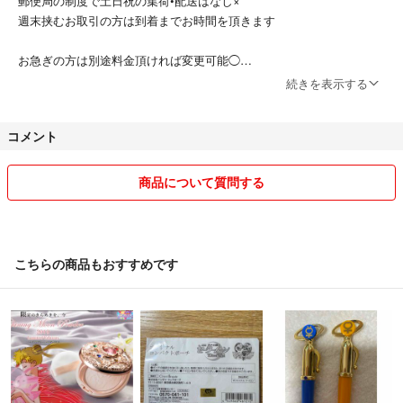
郵便局の制度で土日祝の集荷•配送はなし×
週末挟むお取引の方は到着までお時間を頂きます
お急ぎの方は別途料金頂ければ変更可能◯
‎໒꒱· ゜+240円‎かんたんラクマパック
続きを表示する
໒꒱· ゜+330円‎速達‎
⚠︎土日祝の場合は郵便局がお休みの為
コメント
かんたんラクマパックのみの対応となります
ご希望の方はご購入前にコメントお願い致します❤︎
商品について質問する
໒꒱· ゜おまとめの方3000円以上で
らくらくメルカリ便で発送とさせて頂きます♥!
こちらの商品もおすすめです
［♡おまとめ割♡］
໒꒱· ゜1点追加-¥50
໒꒱· ゜2点追加-¥100
໒꒱· ゜3点以降-¥150
おまとめの場合はコメントにてお願い致します♡