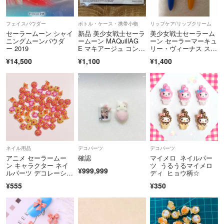
［♡注意事項♡］
໒꒱· ゜即購入の方優先
フェイスパウダー
ボトル・ケース・携帯小物
リップケア/リップクリーム
セーラームーン シャイ
新品 美少女戦士セーラ
美少女戦士セーラーム
໒꒱· ゜喫煙者なし動物飼ってません
ニングムーンパウダ
ームーン MAQuillAG
ーン セーラーマーキュ
ー 2019
E マキアージュ コンパ
リー・ヴィーナス ステ
クトポーチ ファンデー
ッキリップ 2本
¥14,500
¥1,100
¥1,400
໒꒱· ゜専用ページ作成後24時間以内にご購入お願いします
ションケース
過ぎた場合はページを消させていただきます
໒꒱· ゜住所が違うなどお客様の間違いで
戻ってきてしまった場合は
追加で再送料+¥300頂きます。
再度ご自身の住所ご確認よろしくお願い致します。
ネイル用品
デコパーツ
デコパーツ
アニメ セーラームー
確認
マイメロ ネイルパー
໒꒱· ゜おまとめセットの内容変更は
ン キャラクター ネイ
ツ うるうるマイメロ
¥999,999
トラブルの元となるため承っておりません
ルパーツ デコレーショ
ディ ヒョウ柄☆
ン レジンセット
¥555
¥350
໒꒱· ゜他のフリマアプリもやっているので
急に削除する場合がございます*.ˬ.))