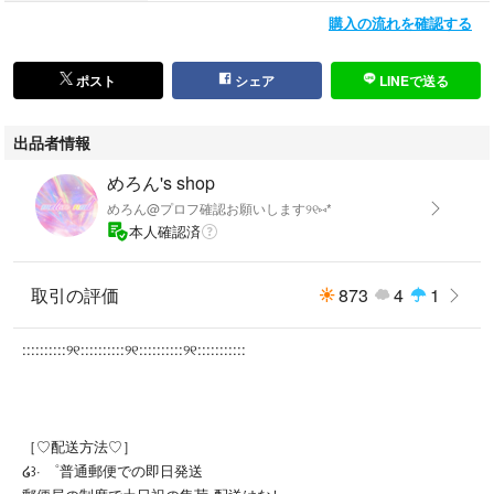
#ハンドメイド
購入の流れを確認する
#キラキラ
#トレカデコ
#トレカ
ポスト
シェア
LINEで送る
#ゆめかわ
#ディズニー
出品者情報
#サンリオ
#推し活
めろん's shop
#リンク
めろん@プロフ確認お願いします୨୧⑅*
#量産型
本人確認済
#量産ネイル
#地雷系
取引の評価
873
4
1
#地雷ネイル
#y2k
#サブカル
::::::::::୨୧::::::::::୨୧::::::::::୨୧:::::::::::
#ワンホンネイル
#オタクネイル
#韓国ネイル
［♡配送方法♡］
໒꒱· ゜普通郵便での即日発送