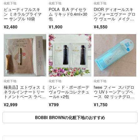
化粧下地
化粧下地
化粧下地
ビューティフルスキ
POLA B.A デイセラ
DIOR ディオールスキ
ン ミネラルプライマ
ム リキッド0.4ml×30
ンフォーエヴァー グロ
ー サンプル 10袋
包
ウ ヴェール メイクア
ップベース
¥2,480
¥1,900
¥4,550
化粧下地
化粧下地
化粧下地
極美品】エトヴォス ミ
クレ・ド・ポーボーテ
fwee フィー スパグロ
ネラルインナートリー
ヴォワールコレクチュ
ウ UVトーンアップベ
トメントベース ラベン
ールn ×2包
ース 02 リッチグロ
ダーベージュ
ウ SPF50+PA++++
¥2,999
¥799
¥1,750
BOBBI BROWNの化粧下地のおすすめ