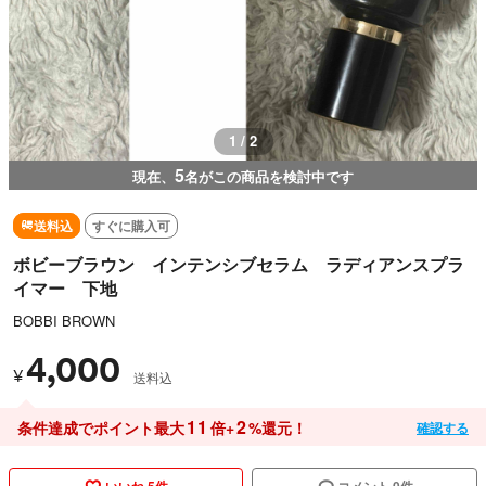
1 / 2
5
現在、
名がこの商品を検討中です
送料込
すぐに購入可
ボビーブラウン インテンシブセラム ラディアンスプラ
イマー 下地
BOBBI BROWN
4,000
¥
送料込
11
2
条件達成でポイント最大
倍+
%還元！
確認する
いいね 5件
コメント 0件