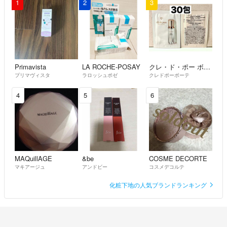
1
2
3
Primavista
LA ROCHE-POSAY
クレ・ド・ポー ボーテ
プリマヴィスタ
ラロッシュポゼ
クレドポーボーテ
4
5
6
MAQuillAGE
&be
COSME DECORTE
マキアージュ
アンドビー
コスメデコルテ
化粧下地の人気ブランドランキング