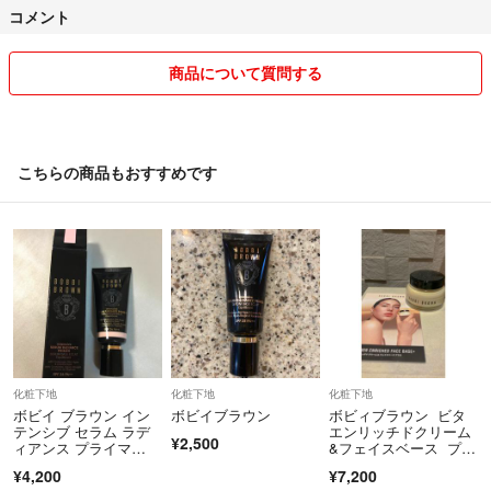
コメント
ラクマパック
郵便全般
商品について質問する
お取り置きは評価を見て判断させていただきます。基本的に１週間前
後、それ以上は相談でお願いします。
商品は特に記載が無い限り新品や数回のみ使用の美品が多いですが、素
こちらの商品もおすすめです
人検品のため神経質な方は購入はご遠慮下さい。
商品のイメージ違いやサイズ不一致等の返品は受け付けません。
また、発送中の紛失や事故などにおいては当方一切責任を負いません。
送料込みの場合は最安値の方法で発送いたしますので、不安な方は着払
い、又は送料上乗せでご希望の配送方法をお伝え下さい。
スムーズなお取り引きを心がけています。
宜しくお願い致します。
化粧下地
化粧下地
化粧下地
ボビイ ブラウン イン
ボビイブラウン
ボビィブラウン ビタ
テンシブ セラム ラデ
エンリッチドクリーム
¥2,500
ィアンス プライマ
&フェイスベース プラ
ー ロージー
ス 50ml
¥4,200
¥7,200