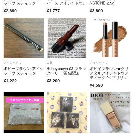
ャドウ スティック
バース アイシャドウパ
NSTONE 2.5g
レット
¥2,690
¥1,777
¥3,800
アイシャドウ
口紅
アイシャドウ
ボビーブラウン アイシ
Bobbybrown 03 ブラッ
ボビイブラウン★クリ
ャドウ スティック
クベリー 匿名配送
スタルアイシャドウス
ティック 04 ブリリア
¥1,222
¥3,200
ントハニー
¥4,590