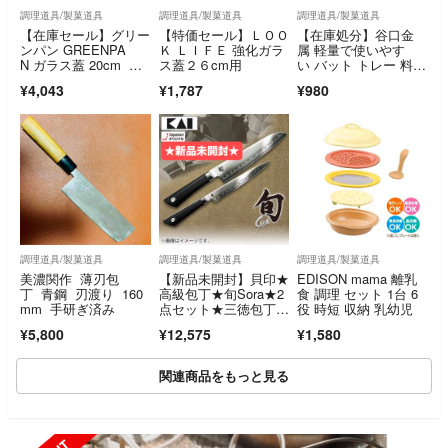
調理道具/製菓道具
調理道具/製菓道具
調理道具/製菓道具
【在庫セール】グリー
【特価セール】ＬＯＯ
【在庫処分】谷口金
ンパン GREENPA
Ｋ ＬＩＦＥ 強化ガラ
属 軽量で使いやす
N ガラス蓋 20cm ソ
ス蓋２６cm用
い バット トレー 料
ースパン・
理 24.2×18.3
¥4,043
¥1,787
¥980
調理道具/製菓道具
調理道具/製菓道具
調理道具/製菓道具
美濃関作 薄刃包
【新品未開封】貝印★
EDISON mama 離乳
丁 青鋼 刃渡り 160
高級包丁★旬Sora★2
食 調理 セット 1台 6
mm 手研ぎ済み
点セット★三徳包丁&
役 時短 収納 乳幼児
ペティナイフ★
¥5,800
¥12,575
¥1,580
関連商品をもっと見る
SOLD OUT