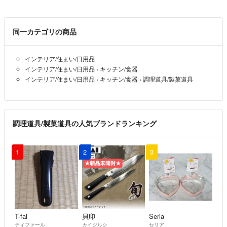
同一カテゴリの商品
インテリア/住まい/日用品
インテリア/住まい/日用品
›
キッチン/食器
インテリア/住まい/日用品
›
キッチン/食器
›
調理道具/製菓道具
調理道具/製菓道具の人気ブランドランキング
1
2
3
T-fal
貝印
Seria
ティファール
カイジルシ
セリア