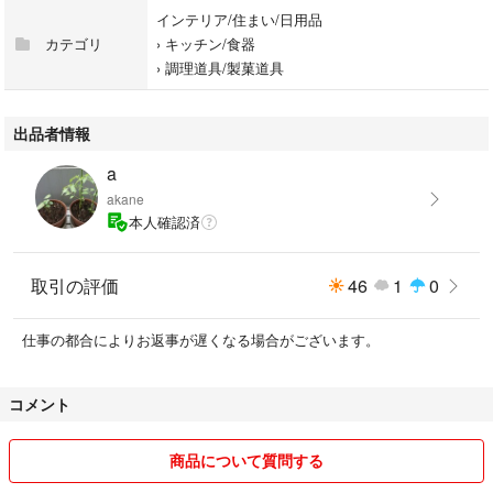
インテリア/住まい/日用品
カテゴリ
›
キッチン/食器
›
調理道具/製菓道具
出品者情報
a
akane
本人確認済
取引の評価
46
1
0
仕事の都合によりお返事が遅くなる場合がございます。
コメント
商品について質問する