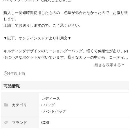
購入し一度短時間使用したものの、色味が似合わなかったので、お譲り致
します。
圧縮してお送りしますので、ご了承ください。
▼以下、オンラインストアより引用文▼
キルティングデザインのミニショルダーバッグ。軽くて伸縮性があり、内
側に小さなポケットが付いています。様々なカラーの中から、コーディネ
ートのワンポイントになるお気に入りが見つかります。
続きを表示する
4年以上前
-キルティングデザイン
- ジッパー
商品情報
- コットン素材の裏地
レディース
リサイクルポリエステル 100% / 裏地: コットン100%
カテゴリ
›
バッグ
›
ハンドバッグ
サイズ詳細
ブランド
COS
23.5 x 24 x 8.5cm