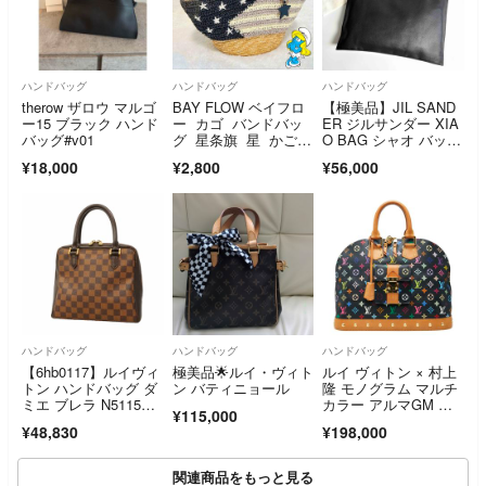
ハンドバッグ
ハンドバッグ
ハンドバッグ
therow ザロウ マルゴ
BAY FLOW ベイフロ
【極美品】JIL SAND
ー15 ブラック ハンド
ー カゴ バンドバッ
ER ジルサンダー XIA
バッグ#v01
グ 星条旗 星 かごバ
O BAG シャオ バッ
ッグ
グ トート ハンドバッ
¥18,000
¥2,800
¥56,000
グ レザー ブラック
ハンドバッグ
ハンドバッグ
ハンドバッグ
【6hb0117】ルイヴィ
極美品🌟ルイ・ヴィト
ルイ ヴィトン × 村上
トン ハンドバッグ ダ
ン バティニョール
隆 モノグラム マルチ
ミエ ブレラ N5115
カラー アルマGM ハ
¥115,000
0 エベヌ【中古】レデ
ンドバッグ M40442 P
¥48,830
¥198,000
ィース
VC レディース LOUI
S VUITTON 【1-0279
978】
関連商品をもっと見る