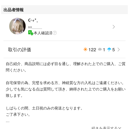
-----------
出品者情報
カラー···パープル
☪+*。
柄・デザイン···無地
aa_____
本人確認済
取引の評価
122
1
5
自己紹介、商品説明には必ず目を通し、理解された上でのご購入、ご質
問ください。
自宅保管の為、完璧を求める方、神経質な方の入札はご遠慮ください。
少しでも気になる点は質問して頂き、納得された上でのご購入をお願い
致します。
しばらくの間、土日祝のみの発送となります。
ご了承下さい。
続きを表示する