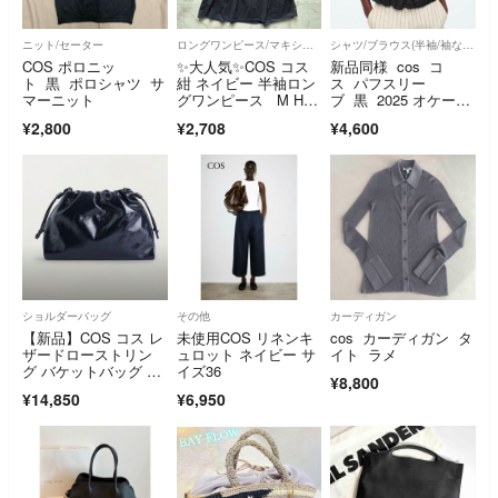
ニット/セーター
ロングワンピース/マキシワンピース
シャツ/ブラウス(半袖/袖なし)
COS ポロニッ
✨大人気✨COS コス
新品同様 cos コ
ト 黒 ポロシャツ サ
紺 ネイビー 半袖ロン
ス パフスリー
マーニット
グワンピース M HN1
ブ 黒 2025 オケージ
21
ョン ブラウス
¥2,800
¥2,708
¥4,600
ショルダーバッグ
その他
カーディガン
【新品】COS コス レ
未使用COS リネンキ
cos カーディガン タ
ザードローストリン
ュロット ネイビー サ
イト ラメ
グ バケットバッグ ネ
イズ36
¥8,800
イビー
¥14,850
¥6,950