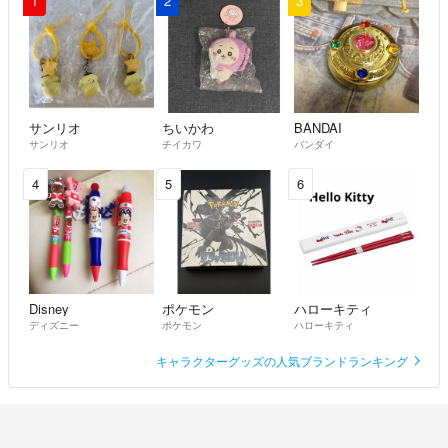
1
2
3
サンリオ
ちいかわ
BANDAI
サンリオ
チイカワ
バンダイ
4
5
6
Disney
ポケモン
ハローキティ
ディズニー
ポケモン
ハローキティ
キャラクターグッズの人気ブランドランキング