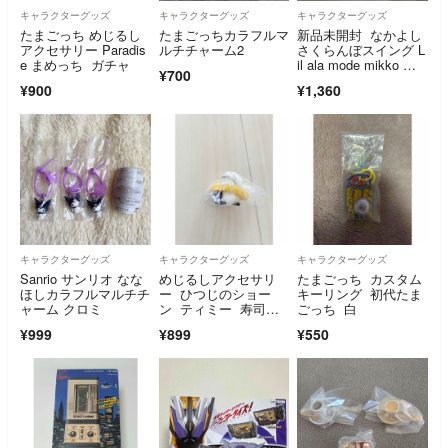
キャラクターグッズ
キャラクターグッズ
キャラクターグッズ
たまごっち めじるし
たまごっちカラフルマ
新品未開封 なかよし
アクセサリー Paradis
ルチチャーム2
さくらんぼスイング L
e まめっち ガチャ
il ala mode mikko リ
¥700
ルアラモード ムー
¥900
¥1,360
ス キャミー ガチャ
キャラクターグッズ
キャラクターグッズ
キャラクターグッズ
Sanrio サンリオ なな
めじるしアクセサリ
たまごっち カスタム
ほしカラフルマルチチ
ー ひつじのショー
キーリング 初代たま
ャーム クロミ
ン ティミー 寿司ス
ごっち 白
イング
¥999
¥899
¥550