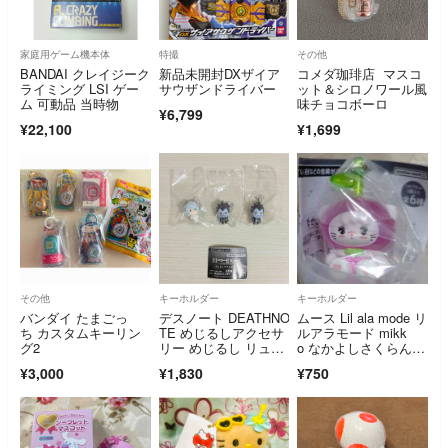
家庭用ゲーム機本体
特撮
その他
BANDAI クレイジーク
新品未開封DXザイア
コメダ珈琲店 マスコ
ライミング LSI ゲー
サウザンドライバー
ット＆シロノワール風
ム 可動品 当時物
味チョコボーロ
¥6,799
¥22,100
¥1,699
その他
キーホルダー
キーホルダー
バンダイ たまごっ
デスノート DEATHNO
ムース Lil ala mode リ
ち カスタムキーリン
TE めじるしアクセサ
ルアラモード mikk
グ2
リー めじるし リュー
o なかよしさくらんぼ
ク ニア
スイング ムース ガチ
¥3,000
¥1,830
¥750
ャ