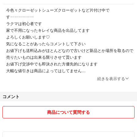
今色々クローゼットシューズクローゼットなど片付け中で
す‥‥‥‥‥‥
ラクマは初心者です
家で不用になったキレイな商品を出品してます
よろしくお願いします♡
気になることがあったらコメントして下さい
お値下げも送料込みがほとんどなので古いけど新品とか場所を取るので
売りたいものは出来る限りさせて貰います
お値下げ交渉中でも即決された方優先的になります
大幅な値引きは商品によってはしてません
商品のクレームやキャンセルや返品はお断りしています そうならない
続きを表示する
ようキレイな状態で発送しています
コメント
梱包もなるべく丁寧に箱があったら使いながら割れ物は箱がない時はし
プチプチで
コンパクトにリサイクルも使うこともあります
商品について質問する
気になる方はまたコメントで聞いてください
ペット喫煙者ないです