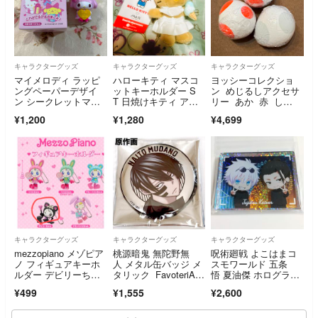
キャラクターグッズ
キャラクターグッズ
キャラクターグッズ
マイメロディ ラッピ
ハローキティ マスコ
ヨッシーコレクショ
ングペーパーデザイ
ットキーホルダー S
ン めじるしアクセサ
ン シークレットマス
T 日焼けキティ アイ
リー あか 赤 し
コット
スクリーム
ろ 白
¥1,200
¥1,280
¥4,699
キャラクターグッズ
キャラクターグッズ
キャラクターグッズ
mezzopiano メゾピア
桃源暗鬼 無陀野無
呪術廻戦 よこはまコ
ノ フィギュアキーホ
人 メタル缶バッジ メ
スモワールド 五条
ルダー デビリーちゃ
タリック FavoteriAフ
悟 夏油傑 ホログラム
ん
ァボテリア
アクリルブロック
¥499
¥1,555
¥2,600