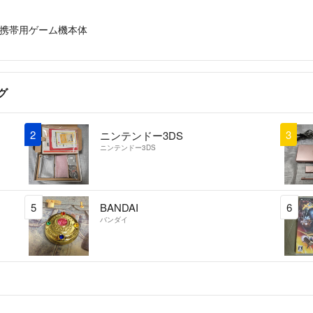
携帯用ゲーム機本体
グ
2
3
ニンテンドー3DS
ニンテンドー3DS
5
BANDAI
6
バンダイ