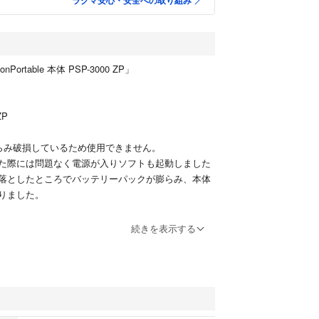
ラクマ安心・安全への取り組み
ionPortable 本体 PSP-3000 ZP」
ZP
らみ破損しているため使用できません。
た際には問題なく電源が入りソフトも起動しました
落としたところでバッテリーパックが膨らみ、本体
りました。
ありますが、使用していた当時に純正のACアダプタ
続きを表示する
、違うもので代用していました。問題なく充電し使
、純正の電源ケーブルとの接続はできません。
ます。