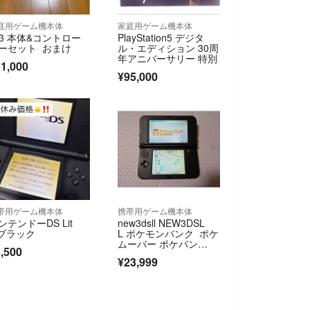
庭用ゲーム機本体
家庭用ゲーム機本体
s3 本体&コントロー
PlayStation5 デジタ
ーセット おまけ
ル・エディション 30周
年アニバーサリー 特別
1,000
¥95,000
帯用ゲーム機本体
携帯用ゲーム機本体
ンテンドーDS Lit
new3dsll NEW3DSL
 ブラック
L ポケモンバンク ポケ
ムーバー ポケバン
,500
ク ポケムーバー 3ds
¥23,999