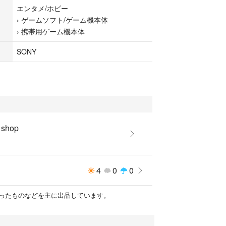
エンタメ/ホビー
›
ゲームソフト/ゲーム機本体
ゲーム機本体
›
携帯用ゲーム機本体
本体
SONY
 shop
4
0
0
ったものなどを主に出品しています。