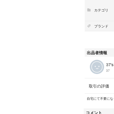
#SONY
#エンタメ/ホビー
カテゴリ
#ゲームソフト/
#携帯用ゲーム機
ブランド
出品者情報
37's
37
取引の評価
自宅にて不要にな
コメント