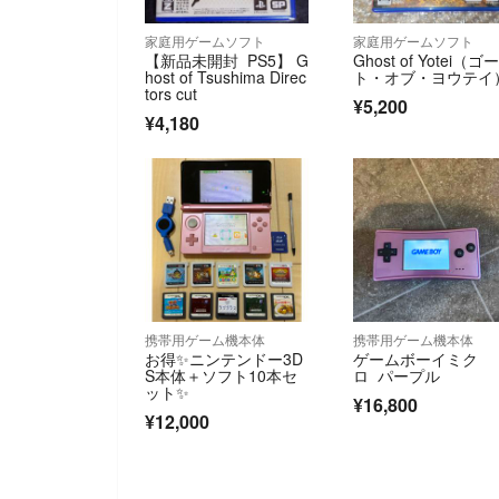
家庭用ゲームソフト
家庭用ゲームソフト
【新品未開封 PS5】 G
Ghost of Yotei（ゴ
host of Tsushima Direc
ト・オブ・ヨウテイ
tors cut
¥5,200
¥4,180
携帯用ゲーム機本体
携帯用ゲーム機本体
お得✨ニンテンドー3D
ゲームボーイミク
S本体＋ソフト10本セ
ロ パープル
ット✨
¥16,800
¥12,000