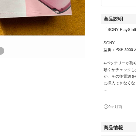
商品説明
「SONY PlayStat
SONY
型番：PSP-3000 
※バッテリーが膨
動くかチェックし
が、その後電源を
に挿入できなくな
※電源ケーブルは
ーを紛失したため
9ヶ月前
用していましたが
※画面に傷があり
商品情報