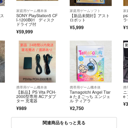
家庭用ゲーム機本体
家庭用ゲームソフト
家
ース
SONY PlayStation5 CF
【新品未開封】アスト
p
）
I-1200B01 ディスク
ロボット
ラ
ドライブ付
¥5,999
¥1
¥59,999
携帯用ゲーム機本体
携帯用ゲーム機本体
携
【新品】PS Vita PCH-
Tamagotchi Angel Tiar
ニ
2000型専用 ACアダプ
a たまごっち エンジェ
e
ター 充電器
ル ティアラ
¥3
¥989
¥2,750
関連商品をもっと見る