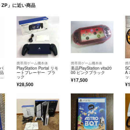
3000 ZP」に近い商品
携帯用ゲーム機本体
携帯用ゲーム機本体
携
ーパ
PlayStation Portal リモ
美品PlayStation vita20
SO
美品
ートプレーヤー ブラ
00 ピンクブラック
A
ケー
ック
ッ
¥17,500
¥28,500
¥1