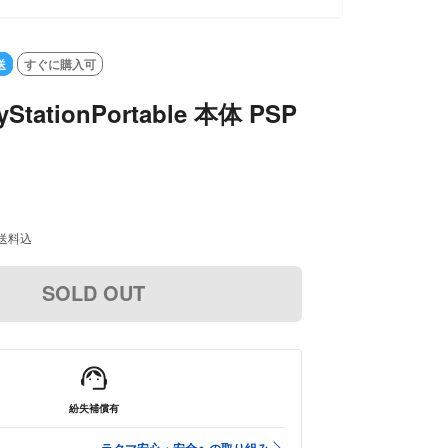
SOLD OU
送
すぐに購入可
yStationPortable 本体 PSP
送料込
SOLD OUT
紛失補償有