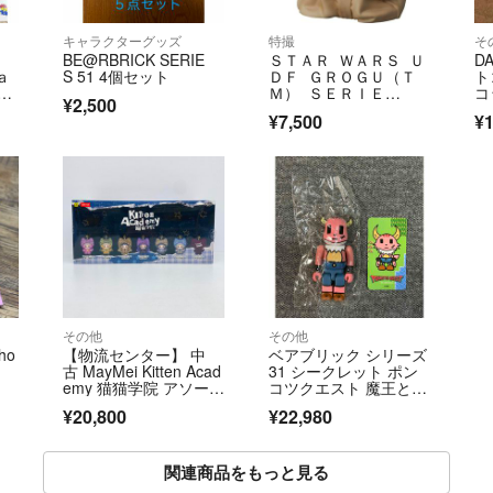
キャラクターグッズ
特撮
そ
ト
BE@RBRICK SERIE
ＳＴＡＲ ＷＡＲＳ Ｕ
D
ａ
S 51 4個セット
ＤＦ ＧＲＯＧＵ（Ｔ
ト
．
Ｍ） ＳＥＲＩＥ
コ
¥2,500
Ｓ ３ Ｇａｕｎｔｌｅ
od
¥7,500
¥1
ｔ
その他
その他
ho
【物流センター】 中
ベアブリック シリーズ
古 MayMei Kitten Acad
31 シークレット ポン
emy 猫猫学院 アソート
コツクエスト 魔王と派
BOX TOPTOY
遣の魔物たち 1/192 激
¥20,800
¥22,980
レア 100%
関連商品をもっと見る