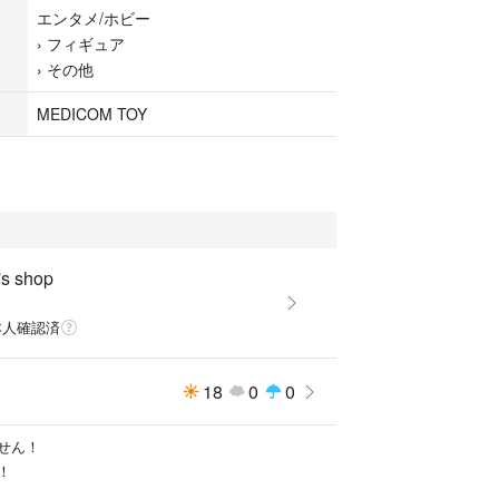
為、返品・交換・キャンセル等は受け付けておりま
エンタメ/ホビー
›
フィギュア
の上、ご検討宜しくお願いします。
›
その他
ったダンボールや化粧箱）に関して、配送中の破損
障は一切お受け出来ませんのでご了承下さい。
MEDICOM TOY
すので初期不良などは、直接メーカーへのお問合せ
。
's shop
RLDWIDETOUR3
本人確認済
カチュウGOLDCHROMEVer.100％＆400％1000%
18
0
0
LUS
せん！
！
プラス