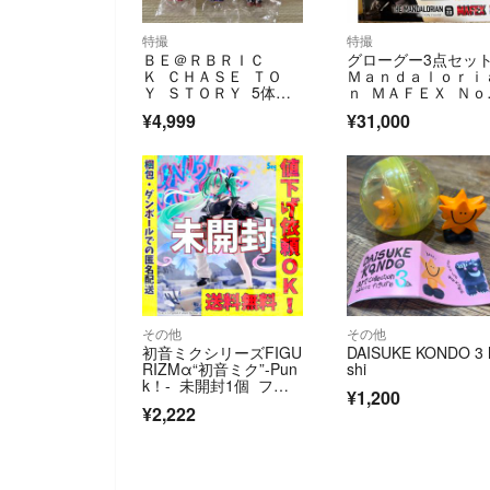
特撮
特撮
ＢＥ＠ＲＢＲＩＣ
グローグー3点セッ
Ｋ ＣＨＡＳＥ ＴＯ
Ｍａｎｄａｌｏｒｉ
Ｙ ＳＴＯＲＹ 5体セ
ｎ ＭＡＦＥＸ Ｎｏ
ット トイストーリー
２００ Ｔ
¥4,999
¥31,000
その他
その他
初音ミクシリーズFIGU
DAISUKE KONDO 3 
RIZMα“初音ミク”-Pun
shi
k！- 未開封1個 フィ
¥1,200
ギュア
¥2,222