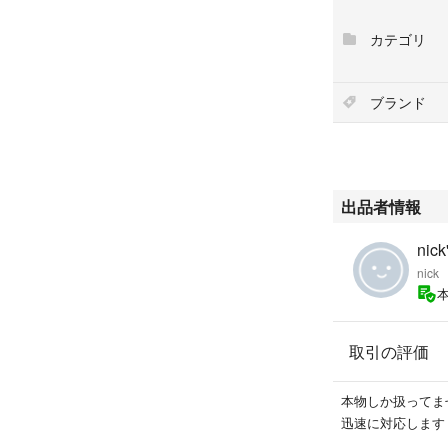
◎すり替え防止の
せん。
カテゴリ
以上の事をご理解
◎外箱（商品が入
や不良品などの保
ブランド
返品は致しかねま
をお願い致します
出品者情報
#ベアブリック
#bearbrick
nick
#BE@RBRICK
nick
#BE@RBRICKWO
#BE@RBRICKピ
#メディコムトイ
取引の評価
#ゴールドクロム
#be@rbrick
#MEDICOMTOYP
本物しか扱ってま
#MEDICOMTOY
迅速に対応します
#メディコムトイ