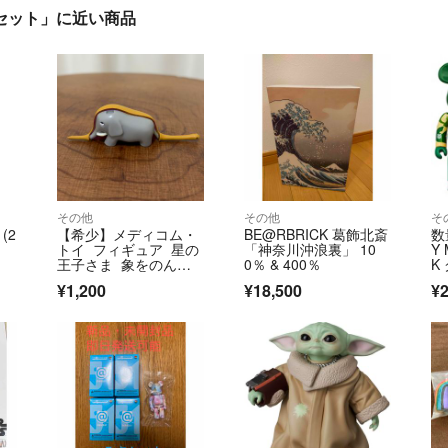
400%セット」に近い商品
その他
その他
そ
(2
【希少】メディコム・
BE@RBRICK 葛飾北斎
数
トイ フィギュア 星の
「神奈川沖浪裏」 10
Y 
王子さま 象をのんだ
0％ & 400％
K
蟒蛇
ブ
¥1,200
¥18,500
¥2