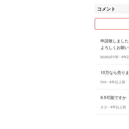
#メディコムトイ
コメント
#2GTOKYO
#空山基
#jordan
#sorayama
#聖闘士星矢
申請致しました
#APE
よろしくお願い
#MYFIRST
biubiu0106
- 4
10万なら売り
hiro
- 4年以上前
9.5可能です
ささ
- 4年以上前