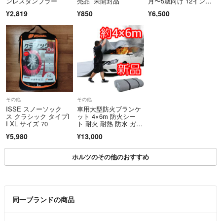
ンレスタンブラー
売品 未開封品
月〜5歳向け 12イン
チ キックバイクバラン
¥2,819
¥850
¥6,500
ス高い安定性 カスタマ
イズプレート付き
その他
その他
ISSE スノーソック
車用大型防火ブランケ
ス クラシック タイプI
ット 4×6m 防火シー
I XL サイズ 70
ト 耐火 耐熱 防水 ガラ
ス繊維 シリコンコーテ
¥5,980
¥13,000
ィング 電気自動車 E
V 普通車
ホルツのその他のおすすめ
同一ブランドの商品