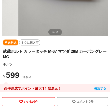
3 / 3
送料込
すぐに購入可
武蔵ホルト カラータッチ M-67 マツダ 28B カーボングレー
MC
ホルツ
599
¥
送料込
11
条件達成でポイント最大
倍還元！
確認する
いいね 0件
コメント 0件