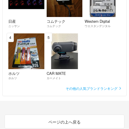
日産
コムテック
Western Digital
ニッサン
コムテック
ウエスタンデジタル
4
5
ホルツ
CAR MATE
ホルツ
カーメイト
その他の人気ブランドランキング
ページの上へ戻る