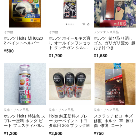
その他
その他
メンテナンス用品
ホルツ Holts MH6020
ホルツ ホイールキズ直
ホルツ 錆び取り消し
2 ペイントヘルパー
し オールインワンセッ
ゴム ガリガリ荒め 超
ト タッチガン シルバ
おまけつき
¥500
ー
¥1,700
¥1,580
洗車・リペア用品
洗車・リペア用品
洗車・リペア用品
ホルツ Holts 特注色 ス
Holts 純正塗料スプレ
スクラッチゼロ キズ
プレー塗料 ホンダ ビ
ー カーペイント トヨ
修復 ホルツ 車 擦り
ート フェスティバルレ
タ車用 205 ブラックM
傷 修復 コート
ッド
¥1,200
¥2,800
¥750