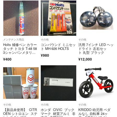
メンテナンス用品
その他
その他
Holts 補修ペン カラー
コンパウンド ミニセッ
汎用 7インチ LED ヘッ
タッチ トヨタ T-48 58
ト MH-926 HOLTS
ドライト 左右セッ
3シャンパンメタリッ
ト 丸型 ブラック
¥980
ク
¥400
¥12,000
その他
その他
その他
【新品未使用】 CITR
ホンダ CIVIC ブック
KRIDDO 幼児用 ペダ
OËN シトロエン ステ
マーク 材質アルミ 非
ルなし 自転車 24ヶ