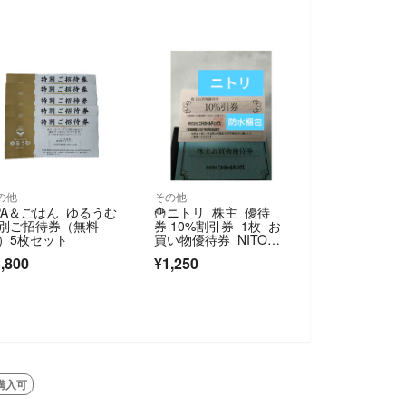
の他
その他
PA＆ごはん ゆるうむ
🍟ニトリ 株主 優待
別ご招待券（無料
券 10%割引券 1枚 お
）5枚セット
買い物優待券 NITOR
I 家具
,800
¥1,250
購入可