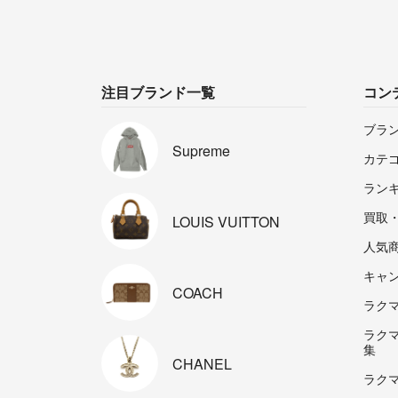
注目ブランド一覧
コン
ブラ
Supreme
カテ
ラン
買取
LOUIS
VUITTON
人気
キャ
COACH
ラクマp
ラク
集
CHANEL
ラク