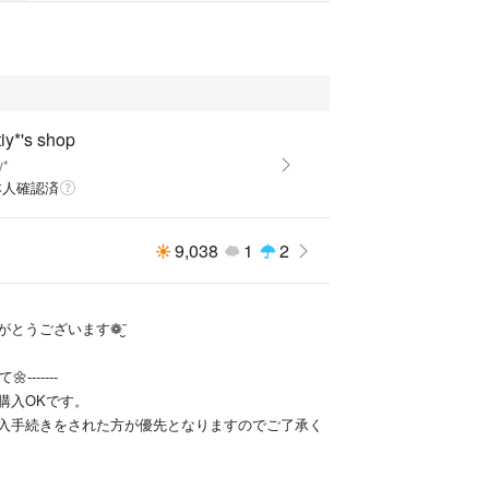
tiy*'s shop
y*
本人確認済
9,038
1
2
とうございます❁¨̮
-------
購入OKです。
入手続きをされた方が優先となりますのでご了承く