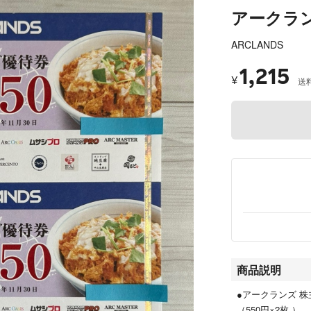
アークラン
ARCLANDS
1,215
¥
送
商品説明
●アークランズ 株
（550円×2枚 ）