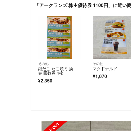
「アークランズ 株主優待券 1100円」に近い
その他
その他
銀だこ たこ焼 引換
マクドナルド
券 回数券 4枚
¥1,070
¥2,350
SOLD OUT