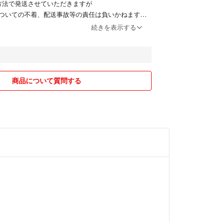
方法で発送させていただきますが
ついての不着、配送事故等の責任は負いかねます。
、希望がございましたら購入前にご相談下さい。
続きを表示する
複数ご購入の場合
すのでご理解のほど宜しくお願いいたします。
商品について質問する
る場合がございます。
引を心掛けておりますので
❁ᴗ͈ˬᴗ͈)ﾍﾟｺﾘ｡:.ﾟஐ⋆