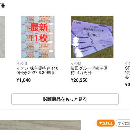
商品
その他
その他
そ
イオン 株主優待券 110
飯田グループ株主優
S
0円分 2027.6.30期限
待 4万円分
特
券
¥1,040
¥20,250
¥3
関連商品をもっと見る
送料込
すぐに