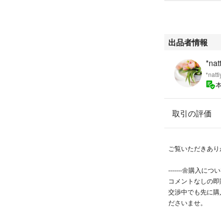
出品者情報
*nat
*natti
取引の評価
ご覧いただきありが
-------🌼購入について
コメントなしの即
交渉中でも先に購
ださいませ。