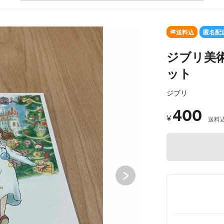
SOLD OUT
送料込
匿名配
ジブリ美
ット
ジブリ
400
¥
送料