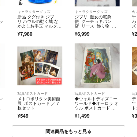
キャラクターグッズ
キャラクターグッズ
ぬ
新品 タグ付き ジブ
ジブリ 魔女の宅急
千
ッ
リ ハウルの動く城 な
便 グーチョキパン
わ
かよしお手玉 マルク
店 リース 飾り物 置
ズ
ル ぬいぐるみ
物 インテリア グッズ
¥7,980
¥6,999
¥2
写真/ポストカード
写真/ポストカード
写
ン
メトロポリタン美術館
◆ウォルトディズニー
デ
タ
展 ポストカード ／ 7
ワールド◆オーロラ オ
年
年
枚セット
ウル ポストカード ハ
ト
ガキ 葉書
¥549
¥1,499
¥3
関連商品をもっと見る