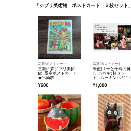
「ジブリ美術館 ポストカード ３枚セット
写真/ポストカード
写真/ポストカード
三鷹の森ジブリ美術
未使用 千と千尋の
館 限定ポストカード
し ハガキ5枚セッ
★宮崎駿
ト +ムーミンハガキ
¥600
¥1,000