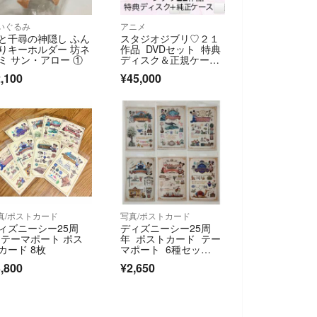
いぐるみ
アニメ
と千尋の神隠し ふん
スタジオジブリ♡２１
りキーホルダー 坊ネ
作品 DVDセット 特典
ミ サン・アロー ①
ディスク＆正規ケース
付き【本編がご鑑賞可
,100
¥45,000
能】国内正規品
真/ポストカード
写真/ポストカード
ィズニーシー25周
ディズニーシー25周
 テーマポート ポス
年 ポストカード テー
カード 8枚
マポート 6種セッ
ト ミッキー ミニー
,800
¥2,650