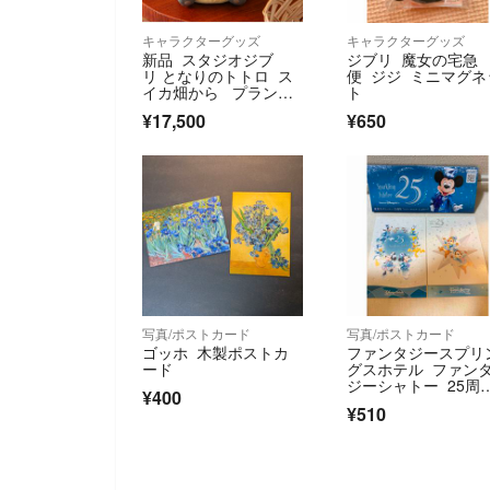
キャラクターグッズ
キャラクターグッズ
新品 スタジオジブ
ジブリ 魔女の宅急
リ となりのトトロ ス
便 ジジ ミニマグネ
イカ畑から プランタ
ト
ーカバー
¥17,500
¥650
写真/ポストカード
写真/ポストカード
ゴッホ 木製ポストカ
ファンタジースプリ
ード
グスホテル ファン
ジーシャトー 25周
¥400
限定 ポストカード
¥510