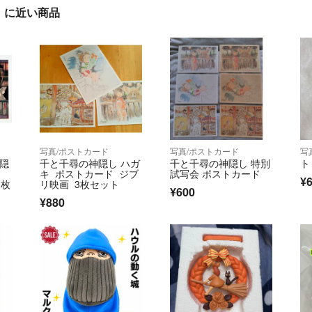
」に近い商品
写真/ポストカード
写真/ポストカード
写
神隠
千と千尋の神隠し ハガ
千と千尋の神隠し 特別
ト
キ ポストカード ジブ
試写会 ポストカード
¥
1枚
リ映画 3枚セット
¥600
¥880