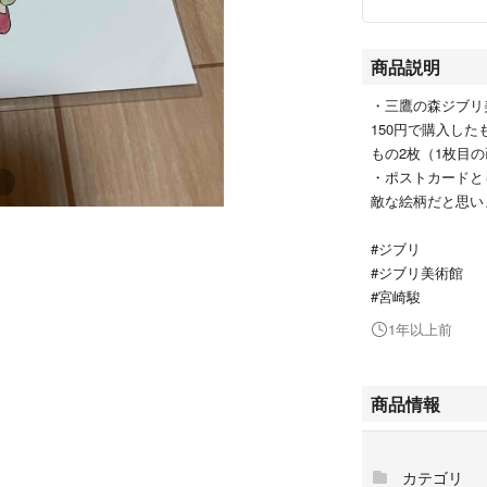
商品説明
・三鷹の森ジブリ
150円で購入した
もの2枚（1枚目
・ポストカードと
敵な絵柄だと思い
#ジブリ
#ジブリ美術館
#宮崎駿
1年以上前
商品情報
カテゴリ