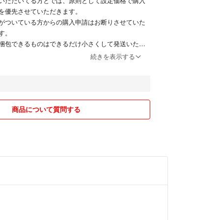
いただいてる方とでは、原則として設定価格で購入
を優先させていただきます。
がついている方からの購入申請はお断りさせていた
す。
梱包できるものはできるだけ小さくして発送いたし
にある資材を使用して、簡易包装とさせていただき
続きを表示する
び喫煙者はいません。
配送とさせていただきます。
勤務であり、かつ、令和8年４月に超繁忙部署に異
たことから、ご連絡や発送にお時間をいただく可能
商品について質問する
をご了承ください。
の場合、天候や体調が回復してからの発送とさせて
願いします。