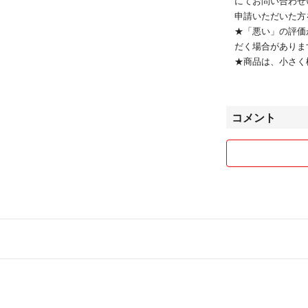
にてお問い合わせ
申請いただいた方
★「悪い」の評価
だく場合がありま
★商品は、小さく
ます。包装は自宅
ます。
★自宅にペット及
コメント
★発送方法は匿名
★平日フルタイム
動になってしまっ
性がありますこと
悪天候や体調不良
いただきます。
どうぞよろしくお