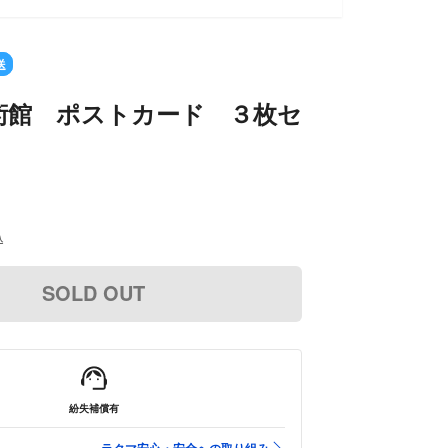
送
術館 ポストカード ３枚セ
込
SOLD OUT
紛失補償有