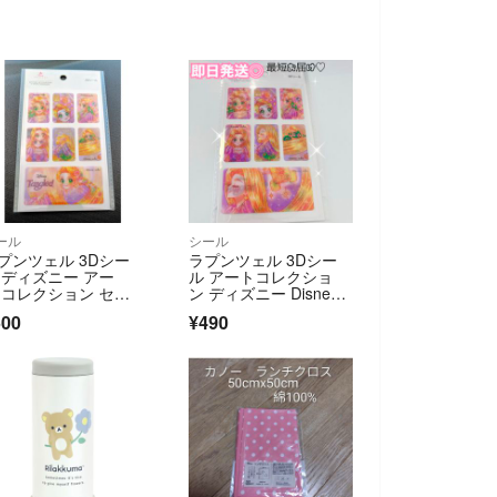
ール
シール
プンツェル 3Dシー
ラプンツェル 3Dシー
 ディズニー アー
ル アートコレクショ
 コレクション セリ
ン ディズニー Disne
 中川翔子
y 中川翔子
500
¥490