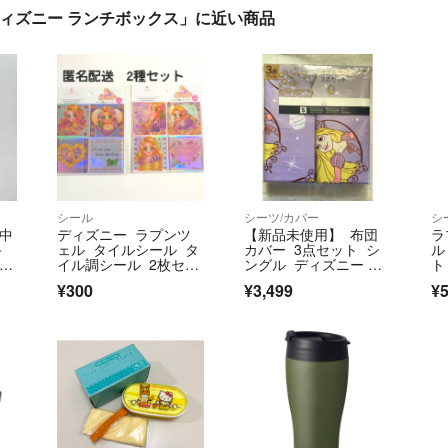
 ディズニー ランチボックス」に近い商品
シール
シーツ/カバー
シ
 中
ディズニー ラプンツ
【新品未使用】 布団
ラ
キ
ェル タイルシール タ
カバー 3点セット シ
ル
イル調シール 2枚セッ
ングル ディズニー ラ
ト
ト
プンツェル
ア
¥300
¥3,499
¥