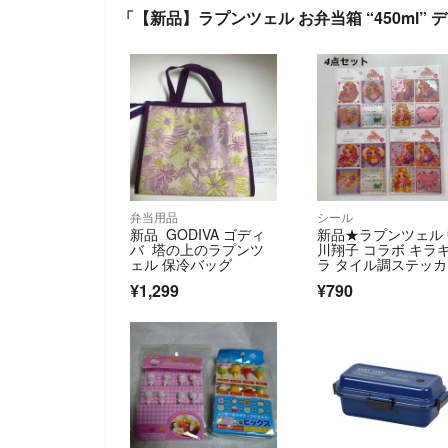
「【新品】ラプンツェル お弁当箱 “450ml”
弁当用品
シール
新品 GODIVA ゴディ
新品★ラプンツェル
バ 塔の上のラプンツ
川翔子 コラボ キラ
ェル 保冷バッグ​
ラ タイル調ステッカ
ー 4点セット
¥1,299
¥790