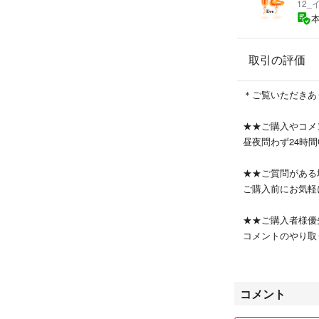
12
#保育園ランチセ
#小学生ランチセ
#遠足
取引の評価
#大人気
#格安
#学生
＊ご覧いただきあ
#新入生準備
#二段お弁当箱
★★ご購入やコメ
#子供お弁当箱
昼夜問わず24時間
#赤お弁当箱
★★ご質問がある
ご購入前にお気軽
ディズニー Disn
子レンジ対応 食洗
★★ご購入者様優
ント 子供 子ども
コメントのやり取
ズ ランチ用品 ラ
なります！
ーズ スケーター 
★★値下げ交渉★
コメント
仕入れ値や配送料
・単品購入でのお