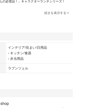
ムの必需品！」キャラクターランチシリーズ！
各種イベントのギフト・プレゼントに喜ばれる事間
続きを表示する
いにも最適！
洗機対応、名前シール入り
インテリア/住まい/日用品
›
キッチン/食器
›
弁当用品
ラプンツェル
無し購入も！大歓迎です♪
合は、購入前にお気軽にお問い合わせ下さい！
 shop
ット