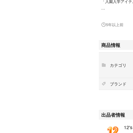
「入園入学アイテ
新入園・新入学や
違いなしです！
5年以上前
もちろん、普段使
★内容
商品情報
電子レンジ可、食
★サイズ
170×105×60mm
カテゴリ
★容量
450ml
ブランド
即購入！コメント
※ご質問がある場
#ランチボックス
#ランチセット
出品者情報
#ディズニー弁当
#弁当箱
12's
#幼稚園ランチセ