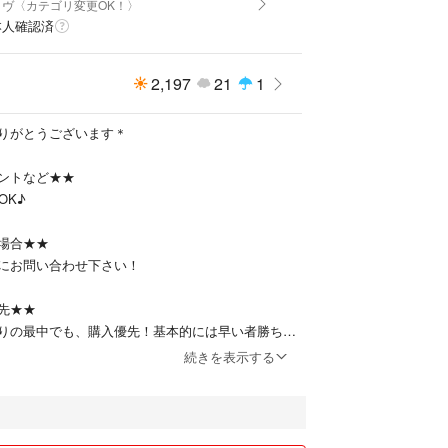
_イヴ〈カテゴリ変更OK！〉
ット
本人確認済
ット
2,197
21
1
りがとうございます＊
ントなど★★
OK♪
場合★★
にお問い合わせ下さい！
ey スプーン フォーク ３点セット入園 入学 弁当箱 電
機対応 食器 昼食 遠足 キッチン 台所 ギフト プレゼ
先★★
 おはし お箸 ケース キャラクター お弁当 ランチグッ
りの最中でも、購入優先！基本的には早い者勝ちに
ンチセット 給食 キッズ 男の子 男児 女の子 女児 カ
続きを表示する
プリンセス
★
金を調整しプライシングしております。
値下げ交渉はご遠慮くださいますようお願い申し上