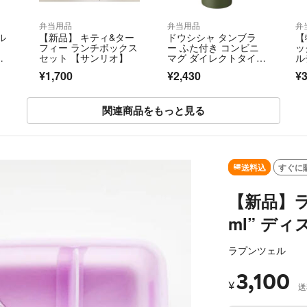
弁当用品
弁当用品
弁
ル
【新品】 キティ&ター
ドウシシャ タンブラ
【
フィー ランチボックス
ー ふた付き コンビニ
ッ
サ
セット 【サンリオ】
マグ ダイレクトタイ
ル
プ 真空断熱 直接ドリ
ル 
¥1,700
¥2,430
¥3
ップ 360m
関連商品をもっと見る
SOLD OUT
送料込
すぐに
【新品】ラ
ml” デ
ラプンツェル
3,100
¥
送