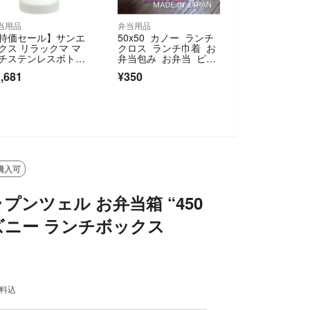
当用品
弁当用品
特価セール】サンエ
50x50 カノー ランチ
クス リラックマ マ
クロス ランチ巾着 お
チステンレスボト
弁当包み お弁当 ピン
KA29501
ク 綿
,681
¥350
SOLD OUT
購入可
プンツェル お弁当箱 “450
ィズニー ランチボックス
料込