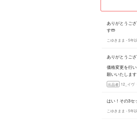
げます。
・複数点ご購入の
させていただきま
ありがとうござ
※値下げ交渉に応
す🤲
付ける行為）を受
こゆきまま
- 5年
＊━━━━・・・
ありがとうござ
●これまで相当数
価格変更を行い
反したご評価を頂
願いいたします
皆様に育てていた
12_イ
出品者
ております。
◯プロフィール及
はい！その3セ
ず、評価にて不服
こゆきまま
- 5年
是非最後までお目
い申し上げます。
ご返信ありがと
＊━━━━・・・