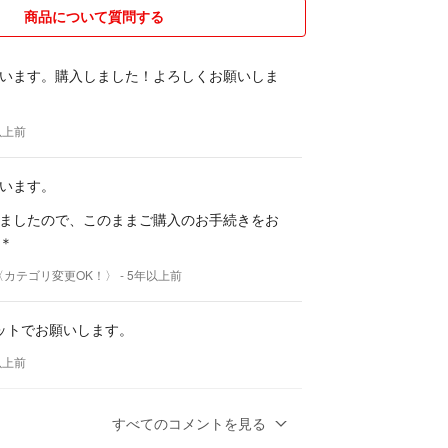
商品について質問する
場合、可能な場合に限り送料カットの値引き対応を
す！
います。購入しました！よろしくお願いしま
じなかったが故に、遺憾ながら報復評価（悪評価を
ける事例が頻発し迷惑行為を確認しております。
以上前
・・・・・・・・・・・━━━━＊
います。
のお取り引き・ご評価を頂戴し、残念ながら事実に
ましたので、このままご購入のお手続きをお
戴することがございます。
＊
だき、事実に基づきご指摘頂いた点は日々改善をし
ヴ〈カテゴリ変更OK！〉
- 5年以上前
び商品説明文をご一読頂けずに詳細をご理解され
ットでお願いします。
をお申し付けられる事例も発生してございます。
以上前
通しをして頂きご承知の上で、ご購入を宜しくお願
うございます！
すべてのコメントを見る
・・・・・・・・・・・━━━━＊