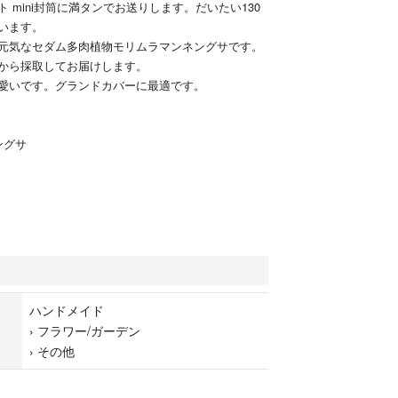
 mini封筒に満タンでお送りします。だいたい130
います。
元気なセダム多肉植物モリムラマンネングサです。
から採取してお届けします。
愛いです。グランドカバーに最適です。
ングサ
ハンドメイド
›
フラワー/ガーデン
›
その他