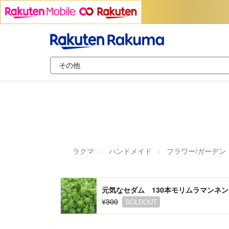
ラクマ
ハンドメイド
フラワー/ガーデン
元気なセダム 130本モリムラマンネン
¥300
SOLDOUT