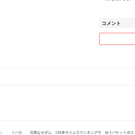
う、よろしくお願い
また、他サイトで
コメント
ございますので、
は早めにお願いし
なお、発送に際し
だくこともござい
どうぞよろしくお
ン
その他
元気なセダム 130本モリムラマンネングサ ゆうパケットポスト