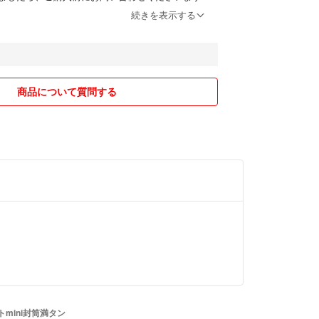
しますm(_ _)m
続きを表示する
も出品しておりますため、お品物が無くなることも
何卒ご了承ください。ご購入を検討されている場合
ます🤲
商品について質問する
ましては、段ボールや箱のリサイクルもさせていた
ますので、ご了承ください📦
願いします。
mini封筒満タン