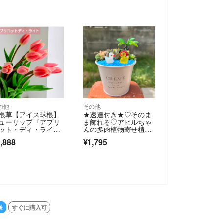
の他
その他
根草【アイス球根】
★速達付き★♡そのま
ューリップ『アプリ
ま飾れる♡アヒルちゃ
ット・ディ・ライ
んの多肉植物寄せ植え
』アプリ３球【コッ
╰(*´︶`*)╯♡
,888
¥1,795
カラー グラデーショ
】美しい『おしゃ
』可愛い♪
送
すぐに購入可