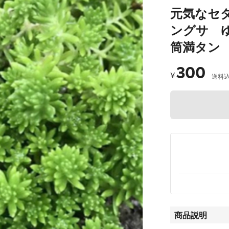
元気なセダ
ングサ ゆ
筒満タン
300
¥
送料
商品説明