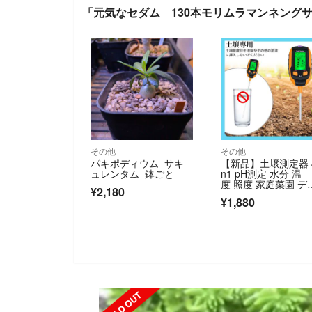
「元気なセダム 130本モリムラマンネングサ
その他
その他
パキポディウム サキ
【新品】土壌測定器 4
ュレンタム 鉢ごと
n1 pH測定 水分 温
度 照度 家庭菜園 デ
¥2,180
タル
¥1,880
SOLD OUT