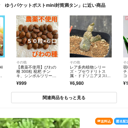
 ゆうパケットポストmini封筒満タン」に近い商品
その他
その他
そ
i
【農薬不使用】びわの
レア多肉植物シリー
宿
種 300粒 枇杷 チン
ズ・プセウドリトス
チ
ジ
キ、シンボルツリー
属・ドドソニアヌスin
コ
に ＊❻
わけけのお店
ト
¥999
¥6,980
¥1
ト
ン
れ
関連商品をもっと見る
送料込
匿名配