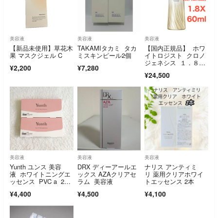
美容液
美容液
美容液
【新品未使用】草花木
TAKAMIタカミ タカ
【国内正規品】 ホワ
果 マスクジェル C
ミスキンピール2個
イトロジスト クロノ
ジェネシス １．８
¥2,200
¥7,280
Ｘ 60mL
¥24,500
美容液
美容液
美容液
Yunth ユンス 美容
DRX ディーアールエ
ナリス アンティミ
液 ホワイトニングエ
ックス AZAクリアセ
リ 薬用クリアホワイ
ッセンス PVC a 2
ラム 美容液
トエッセンス 2本
箱 新品未開封
¥4,400
¥4,500
¥4,100