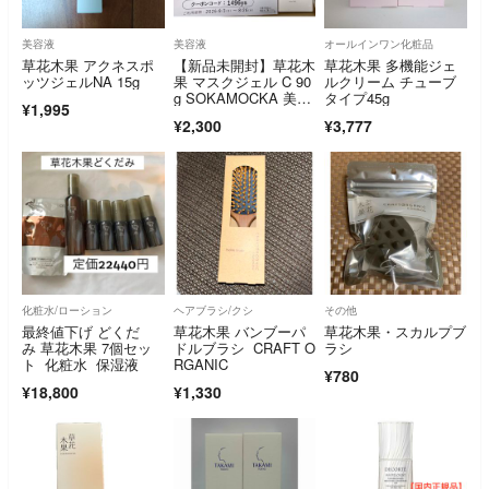
美容液
美容液
オールインワン化粧品
草花木果 アクネスポ
【新品未開封】草花木
草花木果 多機能ジェ
ッツジェルNA 15g
果 マスクジェル C 90
ルクリーム チューブ
g SOKAMOCKA 美容
タイプ45g
¥1,995
液
¥2,300
¥3,777
化粧水/ローション
ヘアブラシ/クシ
その他
最終値下げ どくだ
草花木果 バンブーパ
草花木果・スカルプブ
み 草花木果 7個セッ
ドルブラシ CRAFT O
ラシ
ト 化粧水 保湿液
RGANIC
¥780
¥18,800
¥1,330