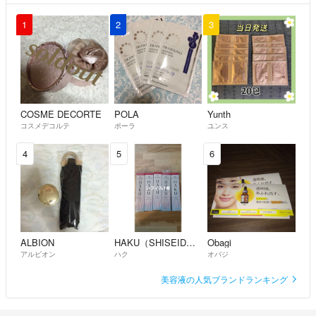
1
2
3
COSME DECORTE
POLA
Yunth
コスメデコルテ
ポーラ
ユンス
4
5
6
ALBION
HAKU（SHISEIDO）
Obagi
アルビオン
ハク
オバジ
美容液の人気ブランドランキング