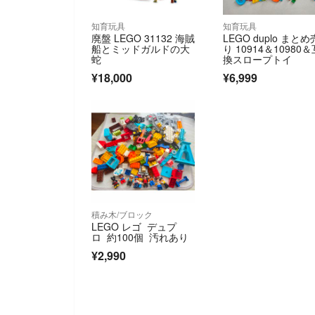
知育玩具
知育玩具
廃盤 LEGO 31132 海賊
LEGO duplo まとめ
船とミッドガルドの大
り 10914＆10980＆
蛇
換スロープトイ
¥18,000
¥6,999
積み木/ブロック
LEGO レゴ デュプ
ロ 約100個 汚れあり
¥2,990