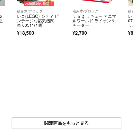
積み木/ブロック
積み木/ブロック
積
売
レゴ(LEGO) シティ ビ
ＬａＱ ラキュー アニマ
レ
互
ンテージな蒸気機関
ルワールド ライオン＆
0
車 60511(1個)
チーター
ッ
¥18,500
¥2,700
¥
関連商品をもっと見る