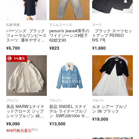
礼服/喪服
デニム/ジーンズ
スーツ
パーソンズ ブラック
person's jeans#薄手の
ブラック スーツセッ
フォーマルワンピース
ワイドジーンズ#股下
トアップ PERSO
スーツ 通年デザイ
62総丈93
N'S 7号
ン 11号 喪服礼服
¥6,700
¥823
¥1,680
5%還元
ブルゾン
ブルゾン
ブルゾン
美品 MARWユナイテ
新品 SNIDEL スナイ
ルネ シアー ブルゾ
ッドアローズ ジップ
デル ライナーブルゾ
ン 36 ブラック
シャツブルゾン 綿ナ
ン SWFJ261004 今季
¥19,000
イロン ホワイト
新作
¥8,090
¥13,500
(5%)
404円相当還元