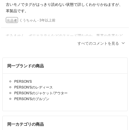
古いモノでタグがはっきり読めない状態で詳しくわかりかねますが、
革製品です。
くうちゃん
- 3年以上前
出品者
すみません。ポリエステルなどのスエード調なのか、豚革や牛革など
の本物の革なのかを聞いたのですが。
すべてのコメントを見る
リラックマンゴー
- 3年以上前
同一ブランドの商品
はじめまして。
本革では無く、スエード生地です。
PERSON'S
くうちゃん
- 3年以上前
出品者
PERSON'Sのレディース
PERSON'Sのジャケット/アウター
はじめまして。こちらの素材は本革でしょうか？
PERSON'Sのブルゾン
リラックマンゴー
- 3年以上前
同一カテゴリの商品