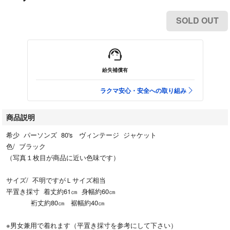
SOLD OUT
紛失補償有
ラクマ安心・安全への取り組み
商品説明
希少 パーソンズ 80's ヴィンテージ ジャケット
色/ ブラック
（写真１枚目が商品に近い色味です）
サイズ/ 不明ですがＬサイズ相当
平置き採寸 着丈￼約61㎝ 身幅約60㎝
裄丈約80㎝ 裾幅約40㎝
※男女兼用で着れます（平置き採寸を参考にして下さい）