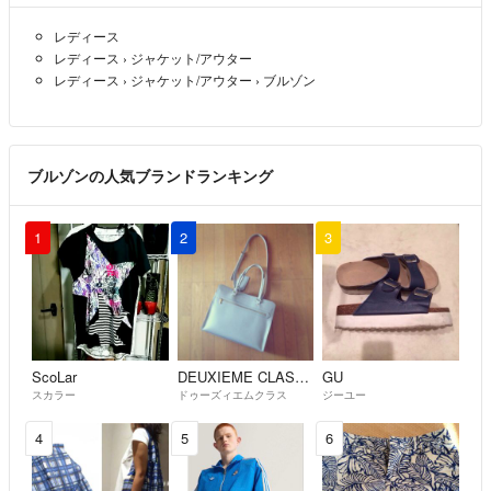
レディース
レディース
›
ジャケット/アウター
レディース
›
ジャケット/アウター
›
ブルゾン
ブルゾンの人気ブランドランキング
1
2
3
ScoLar
DEUXIEME CLASSE
GU
スカラー
ドゥーズィエムクラス
ジーユー
4
5
6