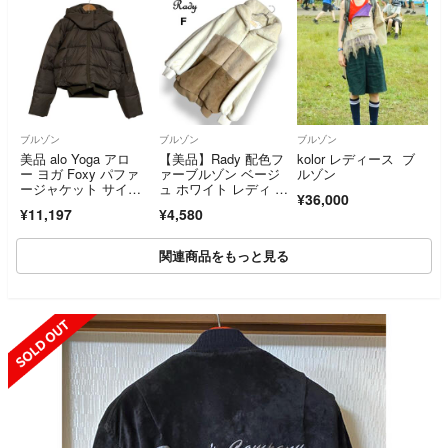
ブルゾン
ブルゾン
ブルゾン
美品 alo Yoga アロ
【美品】Rady 配色フ
kolor レディース ブ
ー ヨガ Foxy パファ
ァーブルゾン ベージ
ルゾン
ージャケット サイズX
ュ ホワイト レディ フ
¥36,000
S ブラウン レディー
ード ファーパーカ
¥11,197
¥4,580
ス 古着 中古 USED
ー ゆったり もこも
こ レディース【F】
関連商品をもっと見る
SOLD OUT