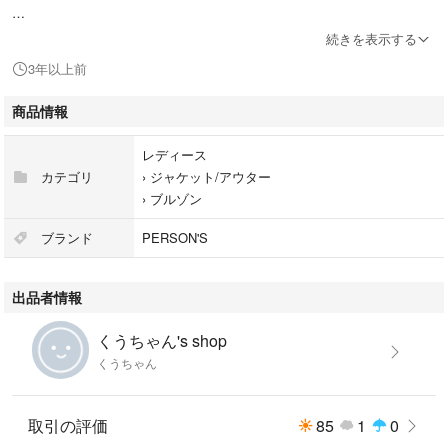
素材/ スエード 中綿入り
続きを表示する
3年以上前
※背面にグレー糸でPersons Companyと刺繍有り
※裾や袖口のゴム部分に糸が出たりしている部分がありますが、全体的に
商品情報
はキズもなくキレイです
レディース
※クリーニング済みです
カテゴリ
›
ジャケット/アウター
※USED品にご理解がある方よろしくお願い致します
›
ブルゾン
#PERSON'S ＃パーソンズ #ヴィンテージ
ブランド
PERSON'S
#古着 #スエードブルゾン #ＭＡ－１
#スエードジャケット #80's
出品者情報
くうちゃん's shop
くうちゃん
取引の評価
85
1
0