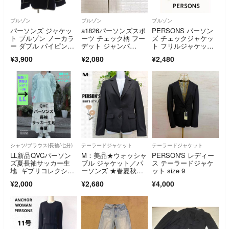
ブルゾン
ブルゾン
ブルゾン
パーソンズ ジャケッ
a1826パーソンズスポ
PERSONS パーソン
ト ブルゾン ノーカラ
ーツ チェック柄 フー
ズ チェックジャケッ
ー ダブル パイピン
デット ジャンパ
ト フリルジャケッ
グ M 紺
ー L グリーン系
ト S 美品
¥3,900
¥2,080
¥2,480
シャツ/ブラウス(長袖/七分)
テーラードジャケット
テーラードジャケット
LL新品QVCパーソン
M：美品★ウォッシャ
PERSON'S レディー
ズ夏長袖サッカー生
ブル ジャケット／パ
ス テーラードジャケ
地 ギブリコレクショ
ーソンズ ★春夏秋ウ
ット size 9
ン無印良品ヒナスタイ
ール・ブラック
¥2,000
¥2,680
¥4,000
ルスカラーイズスカラ
ーにも合う