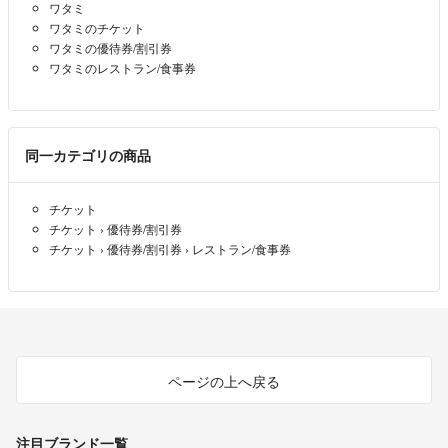
ワタミ
コメントなし、即購入ＯＫです。
ワタミのチケット
ご質問中でも他の方が購入された場合は、申し訳ございませんが購入さ
ワタミの優待券/割引券
れた方を優先致します。
ワタミのレストラン/食事券
出品コメント等をご理解の上、ご購入ください。
※購入後、購入者様から一言メッセージお願いします。終始無言の方は
同一カテゴリの商品
申し訳ございませんが、評価を下げさせて頂きます。(不安な取引を無
くすため、ご協力お願い致します(⁎ᴗ͈ˬᴗ͈⁎))
チケット
チケット
›
優待券/割引券
断捨離中で色んな物を出品しています。
チケット
›
優待券/割引券
›
レストラン/食事券
頂き物で使用しない物も出品していますので、ご質問等答えられない場
合もございます。
リサイクル資材利用する場合があります。
ご了承ください。
ページの上へ戻る
注目ブランド一覧