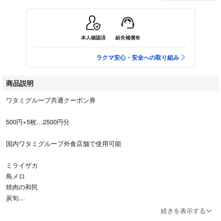
本人確認済
紛失補償有
ラクマ安心・安全への取り組み
商品説明
ワタミグループ共通クーポン券
500円×5枚…2500円分
国内ワタミグループ外食店舗で使用可能
ミライザカ
鳥メロ
焼肉の和民
炭旬
ワンズガーデン
続きを表示する
テクスメクスファクトリー