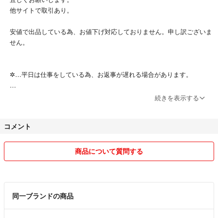
他サイトで取引あり。
安値で出品している為、お値下げ対応しておりません。申し訳ございま
せん。
✲…平日は仕事をしている為、お返事が遅れる場合があります。
✲…4～7日の発送に設定しています。
続きを表示する
(梱包出来上がり次第発送する為、基本2.3日での発送を心がけておりま
す)
コメント
✲…火、木曜日に発送する事が多いため、購入時期によってはお時間を
頂く場合があります。
商品について質問する
✲…土、日、祝日はさむ場合は週明けになる事があります。
✲…早めの発送を心掛けておりますが、遅くなる場合はご連絡致しま
同一ブランドの商品
す。