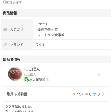
約2ヶ月前
和民のこだわりのれん街
すしの和
商品情報
ティージーアイ･フライデーズ
チケット
使用期限…2026.11.30
カテゴリ
›
優待券/割引券
›
レストラン/食事券
匿名発送致します
ブランド
ワタミ
プロフィールのご確認も宜しくお願い致します(⁎ᴗ͈ˬᴗ͈⁎)
出品者情報
#ワタミ
#食事券
にこぽん
#ミイザカ
にこぽん
#鳥メロ
本人確認済
#焼肉の和民
#ワンズガーデン
#テクスメクスファクトリー
取引の評価
157
0
0
#和民のこだわりのれん街
#すしの和
ラクマ始めました。
#ティージーアイ･フライデーズ
宜しくお願いします。