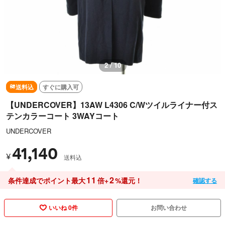
3 / 10
送料込
すぐに購入可
【UNDERCOVER】13AW L4306 C/Wツイルライナー付ス
テンカラーコート 3WAYコート
UNDERCOVER
41,140
¥
送料込
11
2
条件達成でポイント最大
倍+
%還元！
確認する
いいね 0件
お問い合わせ