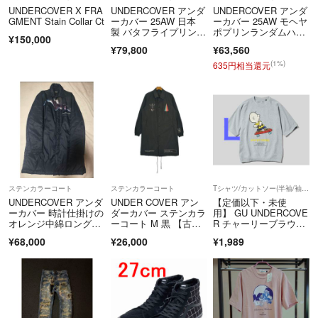
UNDERCOVER X FRA
UNDERCOVER アンダ
UNDERCOVER アンダ
GMENT Stain Collar Ct
ーカバー 25AW 日本
ーカバー 25AW モヘヤ
製 バタフライプリン
ポプリンランダムハ
¥150,000
ト オイルドステンカラ
ギ 圧着シーム ステン
¥79,800
¥63,560
ーコート UC2E430
カラーコート ブラッ
9 3 BLACK 定価132,00
ク UC2E4307
(1%)
635円相当還元
0円 アウター【新古
品】【中古】【UNDE
RCOVER】
ステンカラーコート
ステンカラーコート
Tシャツ/カットソー(半袖/袖なし)
UNDERCOVER アンダ
UNDER COVER アン
【定価以下・未使
ーカバー 時計仕掛けの
ダーカバー ステンカラ
用】 GU UNDERCOVE
オレンジ中綿ロングコ
ーコート M 黒 【古
R チャーリーブラウ
ート
着】【中古】【送料無
ン Tシャツ グレー L
¥68,000
¥26,000
¥1,989
料】