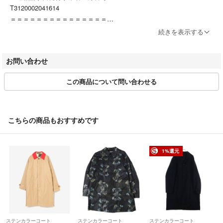
T3120002041614
＝＝＝＝＝＝＝＝＝＝＝＝＝＝＝
▼特商法
続きを表示する
https://fril.jp/ts/official/law/kfl/
お問い合わせ
▼返品特約
https://fril.jp/ts/official/law/kfl/#return_policy
この商品について問い合わせる
こちらの商品もおすすめです
1%還元
ステンカラーコート
ステンカラーコート
ステンカラーコート