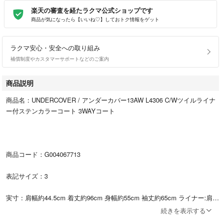
楽天の審査を経たラクマ公式ショップです
商品が気になったら【いいね♡】しておトク情報をゲット
ラクマ安心・安全への取り組み
補償制度やカスタマーサポートなどのご案内
商品説明
商品名：UNDERCOVER / アンダーカバー13AW L4306 C/Wツイルライナ
ー付ステンカラーコート 3WAYコート
商品コード：G004067713
表記サイズ：3
実寸：肩幅約44.5cm 着丈約96cm 身幅約55cm 袖丈約65cm ライナー:肩幅
約45cm 着丈約68cm 身幅約55cm 袖丈約64cm
続きを表示する