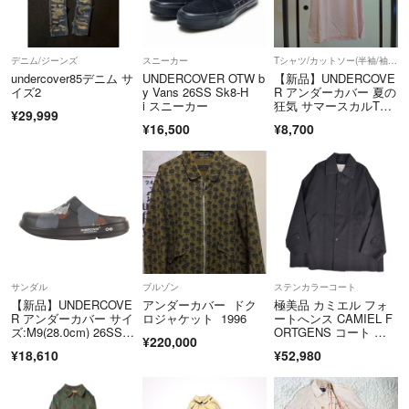
デニム/ジーンズ
スニーカー
Tシャツ/カットソー(半袖/袖なし)
undercover85デニム サ
UNDERCOVER OTW b
【新品】UNDERCOVE
イズ2
y Vans 26SS Sk8-H
R アンダーカバー 夏の
i スニーカー
狂気 サマースカルTシ
¥29,999
ャツ【3】M
¥16,500
¥8,700
サンダル
ブルゾン
ステンカラーコート
【新品】UNDERCOVE
アンダーカバー ドク
極美品 カミエル フォ
R アンダーカバー サイ
ロジャケット 1996
ートへンス CAMIEL F
ズ:M9(28.0cm) 26SS b
ORTGENS コート ス
¥220,000
ut beautiful 4.5期 OOF
テンカラーコート バル
¥18,610
¥52,980
OS ローズ柄 クロッ
マカーンコート コット
グ リカバリーサンダ
ン メンズ M 黒
ル ブラック 黒 ブラン
ド シューズ 靴 コラ