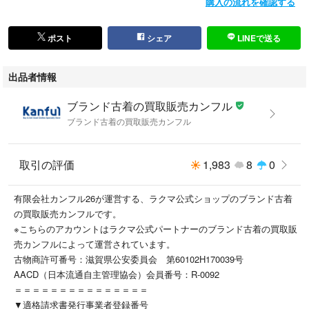
購入の流れを確認する
こちらの商品はラクマ公式パートナーのKanfulによって出品されていま
す。
ポスト
シェア
LINEで送る
出品者情報
ブランド古着の買取販売カンフル
ブランド古着の買取販売カンフル
取引の評価
1,983
8
0
有限会社カンフル26が運営する、ラクマ公式ショップのブランド古着
の買取販売カンフルです。
※こちらのアカウントはラクマ公式パートナーのブランド古着の買取販
売カンフルによって運営されています。
古物商許可番号：滋賀県公安委員会 第60102H170039号
AACD（日本流通自主管理協会）会員番号：R-0092
＝＝＝＝＝＝＝＝＝＝＝＝＝＝＝
▼適格請求書発行事業者登録番号