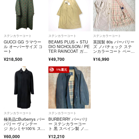
ボ 別注【メンズ】
ステンカラーコート
ステンカラーコート
ステンカラーコート
GUCCI GG ラマウー
BEAMS PLUS × STU
英国製 80s バーバリー
ル オーバーサイズ コ
DIO NICHOLSON / PE
ズ ノバチェック ステ
ート
TER RAINCOAT ガー
ンカラーコート ベージ
メントケース付 参考定
ュXL相当
¥218,500
¥49,700
¥16,990
価：130,000+tax SIZ
E:S
1%還元
ステンカラーコート
ステンカラーコート
極美品□Burberrys バー
BURBERRY バーバリ
バリー ヴィンテー
ー ステンカラーコー
ジ カシミヤ100％ ステ
ト 黒 スペイン製 ノバ
ンカラーコート ブラッ
チェック
¥60,000
¥12,210
ク 94-175-6 日本製 正