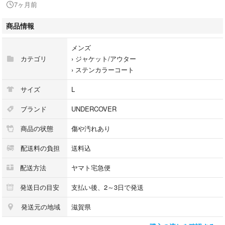
7ヶ月前
カラー：ダークブルー（ネイビー）系
商品情報
コンディション：USED品となりますので、使用感があり、全体的に毛羽
立ち、前立てに色褪せ、袖口内側に汚れ、裾付近裏地に汚れ、ライナーの
メンズ
右袖口に汚れ・ボタンの欠けが見られます。
カテゴリ
›
ジャケット/アウター
›
ステンカラーコート
素材：表地・ウール50％、コットン37％、ナイロン13％、裏地・コットン
100％、ライナー：表地・ナイロン100％、中綿・ポリエステル100％、裏
サイズ
L
地・ナイロン100％
ブランド
UNDERCOVER
付属品：ライナー
商品の状態
傷や汚れあり
注意事項：-
配送料の負担
送料込
※当アカウントはラクマ公式ストアとなります為、お値下げ等のご対応は
配送方法
ヤマト宅急便
一切行っておりません。
またお取り置き、専用対応も行っておりません。
発送日の目安
支払い後、2～3日で発送
※当店では偽物のお取り扱いは一切ございませんので、ご安心ください。
発送元の地域
滋賀県
※商品は複数サイトで共有している為、タイミングにより欠品となる場合
もございます。