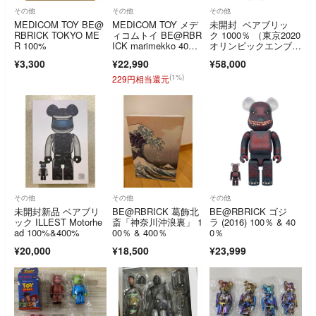
その他
その他
その他
MEDICOM TOY BE@
MEDICOM TOY メデ
未開封 ベアブリッ
RBRICK TOKYO ME
ィコムトイ BE@RBR
ク 1000％ （東京2020
R 100%
ICK marimekko 40
オリンピックエンブレ
0% ベアブリック マ
ム）
¥3,300
¥22,990
¥58,000
リメッコ フィギュ
ア 人形 ホワイト
(1%)
229円相当還元
その他
その他
その他
未開封新品 ベアブリ
BE@RBRICK 葛飾北
BE@RBRICK ゴジ
ック ILLEST Motorhe
斎「神奈川沖浪裏」 1
ラ (2016) 100％ & 40
ad 100%&400%
00％ & 400％
0％
¥20,000
¥18,500
¥23,999