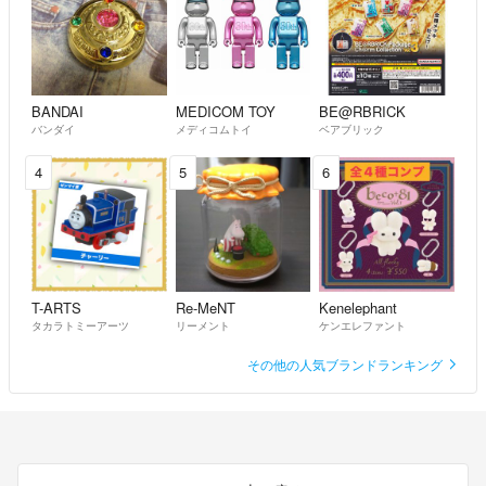
コメント失礼します。運送箱の写真見せていただけますか？
0
- 約5年前
BANDAI
MEDICOM TOY
BE@RBRICK
申し訳ございません。
バンダイ
メディコムトイ
ベアブリック
今は値引きを考えておりません。
ご検討よろしくお願いいたします。
4
5
6
ゴロスケ
- 約5年前
出品者
T-ARTS
Re-MeNT
Kenelephant
タカラトミーアーツ
リーメント
ケンエレファント
その他の人気ブランドランキング