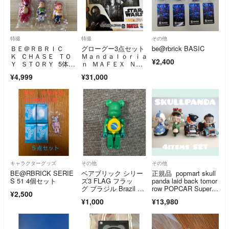
特撮
特撮
その他
ＢＥ＠ＲＢＲＩＣ
グローグー3点セット
be@rbrick BASIC
Ｋ ＣＨＡＳＥ ＴＯ
Ｍａｎｄａｌｏｒｉａ
¥2,400
Ｙ ＳＴＯＲＹ 5体セ
ｎ ＭＡＦＥＸ Ｎ
ット トイストーリー
ｏ．２００ Ｔ
¥4,999
¥31,000
キャラクターグッズ
その他
その他
BE@RBRICK SERIE
ベアブリック シリー
正規品 popmart skull
S 51 4個セット
ズ3 FLAG フラッ
panda laid back tomor
グ ブラジル Brazil 国
row POPCAR Super T
¥2,500
旗 100%
rack
¥1,000
¥13,980