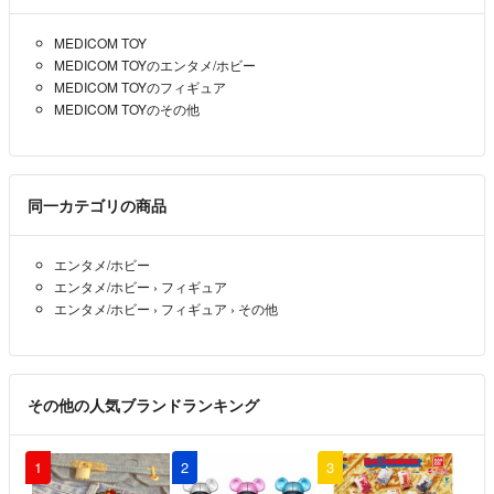
ご検討よろしくお願いいたします。
MEDICOM TOY
ゴロスケ
- 約5年前
出品者
MEDICOM TOYのエンタメ/ホビー
MEDICOM TOYのフィギュア
お返事ありがとうございました。
MEDICOM TOYのその他
99500円お願いできないでしょうか？
すぐ入金可能です。
よろしくお願いします🤲
同一カテゴリの商品
0
- 約5年前
エンタメ/ホビー
写真ありがとうございました。
エンタメ/ホビー
›
フィギュア
凹みは画像の中の二箇所でしょうか？
エンタメ/ホビー
›
フィギュア
›
その他
写真に写ってないとこもしあればアップしていただけますか？
0
- 約5年前
その他の人気ブランドランキング
先程アップしましたのでご確認よろしくお願いいたします。
ゴロスケ
- 約5年前
出品者
1
2
3