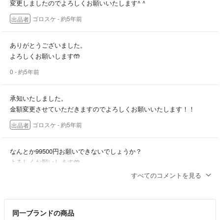
変更しましたのでよろしくお願いいたします^ ^
ゴロスケ
- 約5年前
出品者
ありがとうございました。
よろしくお願いします🤲
0
- 約5年前
承知いたしました。
金額変更させていただきますのでよろしくお願いいたします！！
ゴロスケ
- 約5年前
出品者
なんとか99500円お願いできないでしょうか？
よろしくお願いします🤲
すべてのコメントを見る
0
- 約5年前
ご連絡ありがとうございます。かなり値段下げてますので100000円で
同一ブランドの商品
良ければ修正かけさせていただきます！