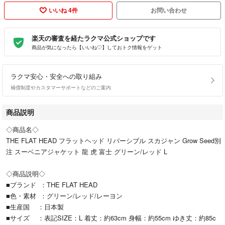
いいね 4件
お問い合わせ
楽天の審査を経たラクマ公式ショップです
商品が気になったら【いいね♡】しておトク情報をゲット
ラクマ安心・安全への取り組み
補償制度やカスタマーサポートなどのご案内
商品説明
◇商品名◇
THE FLAT HEAD フラットヘッド リバーシブル スカジャン Grow Seed別
注 スーベニアジャケット 龍 虎 富士 グリーン/レッド L
◇商品説明◇
■ブランド ：THE FLAT HEAD
■色・素材 ：グリーン/レッド/レーヨン
■生産国 ：日本製
■サイズ ：表記SIZE：L 着丈：約63cm 身幅：約55cm ゆき丈：約85c