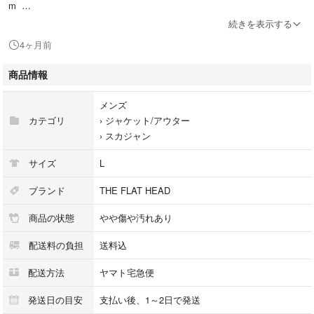
m
■状態 ：B 中古：使用感が見られる商品です。全体的に軽度の毛羽立
続きを表示する
ち、各リブにすれや毛玉、お香のようなにおい移り有。ボディ全体的に汚
4ヶ月前
れ有。
■付属品 ：なし
商品情報
■商品番号 ：99000511
■商品説明 ：THE FLAT HEADのリバーシブル スカジャン。定番のデザ
メンズ
インで合わせやすいアイテムです。
カテゴリ
›
ジャケット/アウター
›
スカジャン
■配送方法
サイズ
L
・ヤマト運輸
1～2営業日以内に発送いたします。
ブランド
THE FLAT HEAD
商品の状態
やや傷や汚れあり
■注意事項
・商品在庫
配送料の負担
送料込
店頭や他ショッピングモールなど様々な形式で販売しておりますのでお早
めにご検討くださいませ。
配送方法
ヤマト宅急便
在庫管理は随時行っておりますが品切れになってしまう場合がございま
す。
発送日の目安
支払い後、1～2日で発送
その際はお取引をキャンセルとさせていただきますので、ご理解の程何卒