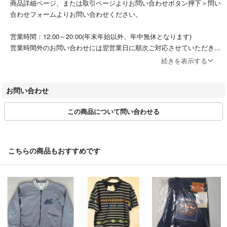
商品詳細ページ、または取引ページよりお問い合わせボタン押下＞問い
合わせフォームよりお問い合わせください。
営業時間：12:00～20:00(年末年始以外、年中無休となります)
営業時間外のお問い合わせには翌営業日に順次ご対応させていただきま
す。
続きを表示する
■商品について■
お問い合わせ
当店買取専門店のため、基本的に全ての商品はお客様からの買取品とな
ります。一度もご使用されていないお品物に関しましては未使用品と表
この商品について問い合わせる
記しておりますが、商品撮影時や展示時などの際に人の手に触れており
ますため、新品ではなくあくまでも未使用品としてご検討くださいま
せ。
こちらの商品もおすすめです
■商品の発送について■
ご注文いただいてから原則1～2日営業日以内にヤマト運輸宅急便にて
発送いたします。
■お取引について
システム上、ご注文後に当店からお客様にご連絡を取ることができかね
ます。14時までのご注文の際は当日発送が可能でございます。発送の