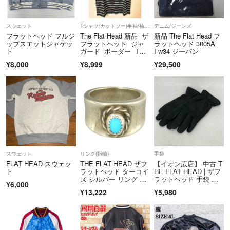
準備が出来次第、発送通知を行いますが、14時以降のご注文の際はご
注文当日の発送通知でも翌日発送となる可能性がございますのでご確認
スウェット
Tシャツ/カットソー(半袖/袖なし)
デニム/ジーンズ
くださいませ。ご不明点がございましたら問い合わせフォームよりお問
フラットヘッド フルジ
The Flat Head 新品 ザ
新品 The Flat Head フ
ップスエットジャケッ
フラットヘッド ジャ
ラットヘッド 3005A
い合わせください。
ト
ガード ボーダー Tシ
I w34 ジーパン
ャツ 日本製 XL
¥8,000
¥8,999
¥29,500
当店はラクマの規約に則り営業させて頂いております。特定のお客様に
対するお取り置きや専用ページには対応できかねます。また、値下げ交
渉は承っておりません。お客様都合によるキャンセルは原則お受けして
おりません。当店他モールにも出品しておりますのでお早めにご検討く
ださいませ。 在庫管理は随時行っておりますが品切れになってしまう
場合がある事を予めご了承下さいませ。
＝＝＝＝＝＝＝＝＝＝＝＝＝＝
こちらのアカウントはラクマ公式パートナーの株式会社クラシックによ
スウェット
リング(指輪)
手袋
って運営されています。
FLAT HEAD スウェッ
THE FLAT HEAD ザフ
【イオン広店】 中古 T
▼特商法
ト
ラットヘッド ターコイ
HE FLAT HEAD | ザフ
ズ シルバー リング シ
ラットヘッド 手袋 ブ
https://fril.jp/ts/official/law/a034/
¥6,000
ルバー系 ライトブルー
ラック 【134】
▼返品特約
¥13,222
¥5,980
系 約17号【中古】
https://fril.jp/ts/official/law/a034/#return_policy