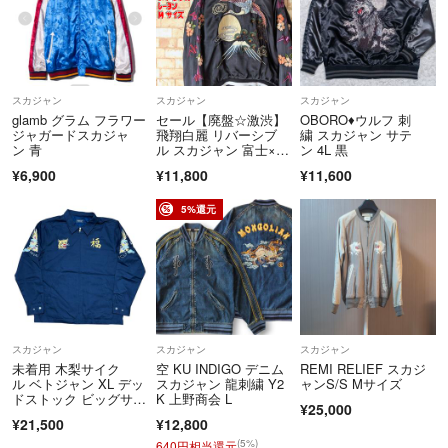
スカジャン
スカジャン
スカジャン
glamb グラム フラワー
セール【廃盤☆激渋】
OBORO♦ウルフ 刺
ジャガードスカジャ
飛翔白麗 リバーシブ
繍 スカジャン サテ
ン 青
ル スカジャン 富士×芸
ン 4L 黒
者 縁起 00s 入手困
¥6,900
¥11,800
¥11,600
難 舞妓 吉祥 花魁 VIN
TAGE
5%還元
スカジャン
スカジャン
スカジャン
未着用 木梨サイク
空 KU INDIGO デニム
REMI RELIEF スカジ
ル ベトジャン XL デッ
スカジャン 龍刺繍 Y2
ャンS/S Mサイズ
ドストック ビッグサイ
K 上野商会 L
¥25,000
ズ とんねるず 木梨憲
¥21,500
¥12,800
武 ベトナムジャケッ
ト 世田谷ベース
(5%)
640円相当還元