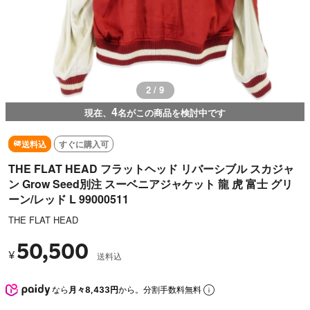
2 / 9
4
現在、
名がこの商品を検討中です
送料込
すぐに購入可
THE FLAT HEAD フラットヘッド リバーシブル スカジャ
ン Grow Seed別注 スーベニアジャケット 龍 虎 富士 グリ
ーン/レッド L 99000511
THE FLAT HEAD
50,500
¥
送料込
なら
月々8,433円
から。分割手数料無料