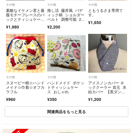
その他
その他
その他
素敵なイケメン君と薔
推し活 藤井風 バデ
ともうるさま専用て
薇モチーフレースのバ
ィック柄 ショルダー
す。
ックとティシュケース
ベルト 調整可能 2.5
¥1,650
２点セット
幅 ショルダーバッ
¥1,980
¥2,200
グ ハンドメイド
その他
その他
その他
スヌーピー柄☆ハンド
ハンドメイド ポケッ
アイスノンカバー ネ
メイド☆巾着☆オフカ
トティッシュケー
ッククーラー 首元 氷
ラフル
ス おしゃれ
結カバー 【黒ダンガ
リー/冷感生地】
¥960
¥350
¥1,200
関連商品をもっと見る
SOLD OUT