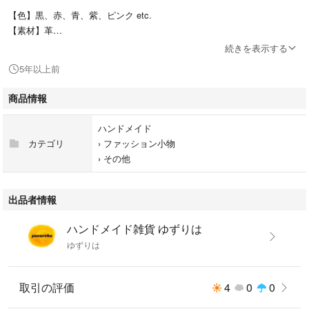
【色】黒、赤、青、紫、ピンク etc.
【素材】革
【重量】約15g
続きを表示する
【サイズ】縦6.5cm 横4.5cm
5年以上前
※手作りのため個体差がありますのでご了承ください。
商品情報
※その時によって在庫が異なります。購入される前にお問い合わせくださ
い。
ハンドメイド
カテゴリ
›
ファッション小物
›
その他
出品者情報
ハンドメイド雑貨 ゆずりは
ゆずりは
取引の評価
4
0
0