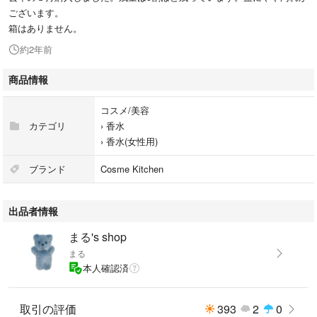
ございます。
箱はありません。
約2年前
商品情報
コスメ/美容
カテゴリ
›
香水
›
香水(女性用)
ブランド
Cosme Kitchen
出品者情報
まる's shop
まる
本人確認済
取引の評価
393
2
0