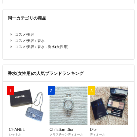
同一カテゴリの商品
コスメ/美容
コスメ/美容
›
香水
コスメ/美容
›
香水
›
香水(女性用)
香水(女性用)の人気ブランドランキング
1
2
3
CHANEL
Christian Dior
Dior
シャネル
クリスチャンディオール
ディオール