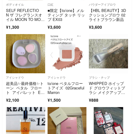
ボディオイル
口紅
パウダーアイブロウ
SELF REFLECTIO
■限定【to/one】メル
【HBL BEAUTY】3D
N ザ フレグランスオ
ティング タッチ リッ
クッションブロウ 02
イル MOON TO MOO
プ EX03
ライトブラウン新品
N 15ml
¥1,300
¥3,600
¥3,600
アイシャドウ
アイシャドウ
ブラシ・チップ
超美品✨最終価格✨ト
to/one ペタルフロー
WHIPPED ホイップ
ーン ペタル フロー
トアイズ 02Graceful
ド グロウフィットブ
ト アイパレット EX
Marron
ラシ メイクアップブ
10 アイカラー アイシ
ラシ
¥2,100
¥1,500
¥888
ャドウ