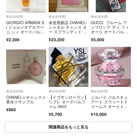
香水(女性用)
香水(女性用)
香水(女性用)
GIORGIO ARMANI S
未使用新品 CHANEL/
GUCCI ブルーム ア
i ジョルジオアルマー
シャネル チャンス オ
ンブロシア ディ フィ
ニ シィ オードパルフ
ー スプランディド オ
オーリ オードパルフ
ァム15ml
ードゥ パルファム
ァム
¥2,300
¥23,200
¥5,000
香水(女性用)
香水(女性用)
香水(女性用)
CHANEL☆チャンス☆
【イヴサンローラン】
ジルバイ ジルスチュ
香水☆サンプル
リブレ オーデパルフ
アート スウィートド
ァム 30ml
リームス オードトワ
¥860
レ
¥5,700
¥10,000
関連商品をもっと見る