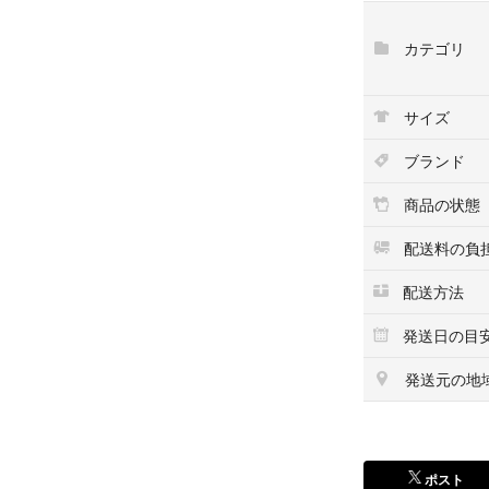
長さ 10M
パターンリピート 
カテゴリ
暗所段ボール保管
サイズ
在庫7本
ブランド
2本目から-800円
商品の状態
7本ご購入は-1000
配送料の負
すぐ発送
配送方法
#壁紙byジルト
発送日の目
#輸入壁紙
発送元の地
ポスト