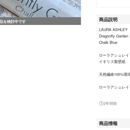
商品説明
品を検討中です
LAURA ASHLEY
Dragonfly Garden
Chalk Blue
ローラアシュレ
イギリス製壁紙
天然繊維100%
ローラアシュレイ
りあるいは材料が
2年弱前
ドラゴンフライガ
です。
商品情報
幅 53cm