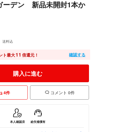
ガーデン 新品未開封1本か
送料込
11
確認する
ント最大
倍還元！
購入に進む
 4件
コメント 0件
本人確認済
紛失補償有