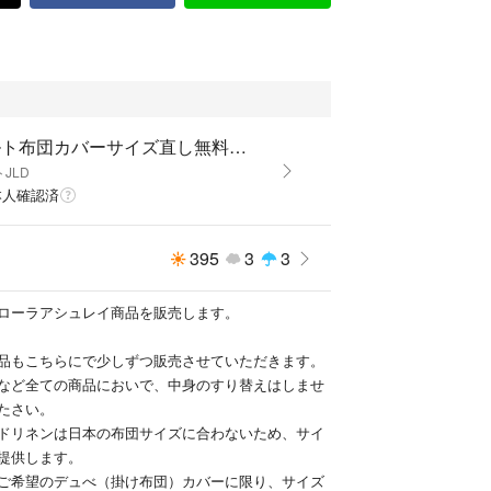
ジルト布団カバーサイズ直し無料's shop
JLD
本人確認済
395
3
3
ローラアシュレイ商品を販売します。
品もこちらにで少しずつ販売させていただきます。
など全ての商品においで、中身のすり替えはしませ
たさい。
ドリネンは日本の布団サイズに合わないため、サイ
提供します。
ご希望のデュべ（掛け布団）カバーに限り、サイズ