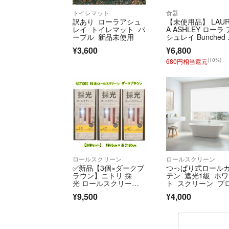
トイレマット
食器
訳あり ローラアシュ
【未使用品】 LAU
レイ トイレマット パ
A ASHLEY ローラ 
ープル 新品未使用
シュレイ Bunched 
ses バンチェッド 
¥3,600
¥6,800
ジズ 9ピースセット
A40-118 中古 送料
(10%)
680円相当還元
料 H４
ロールスクリーン
ロールスクリーン
✅新品【3個×ダークブ
つっぱり式ロール
ラウン】ニトリ 採
テン 遮光1級 ホ
光 ロールスクリーン 4
ト スクリーン プ
5×180cm
ェクター
¥9,500
¥4,000