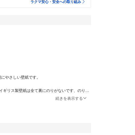
ラクマ安心・安全への取り組み
イ
環境にやさしい壁紙です。
イギリス製壁紙は全て裏にのりがないです、のりあ
不織布である場合、イギリス製ではありません。
続きを表示する
ーデンはチョークブルーという落ち着いた色の壁紙