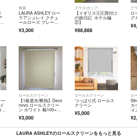
食器
グラス/カップ
グ
R
LAURA ASHLEY ロー
【イギリス🇬🇧買付け
ロ
ア
ラアシュレイ クチュ
の旅日記 ホテル編
グ
Ro
ールローズ プレート 6
②】
¥4
ロー
枚
¥3,300
¥88,888
 L
無
ロールスクリーン
ロールスクリーン
ロ
カー
【1級遮光/断熱】Deco
つっぱり式 ロールス
S
ワイ
novo ロールスクリー
クリーン
カ
ロジ
ン ホワイト 幅100×丈
ョン
¥5,000
13
¥3,000
¥2
LAURA ASHLEYのロールスクリーンをもっと見る