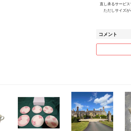
直し承るサービス
ただしサイズが
余った生地をお
最近、詐欺サイト
コメント
度々、見つけるた
[時間指定可能]
配達時間帯ご希望
①午前中②14-16時③