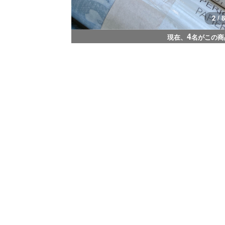
3 / 8
4
現在、
名がこの商