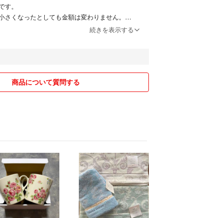
です。
小さくなったとしても金額は変わりません。
付けします。
続きを表示する
（悪質ECサイト）に商品が乗っ取られるケースが
びに通報しますよ。
商品について質問する
有れば取引連絡段階でお伝えください:
16-18時④18-20時⑤19-21時