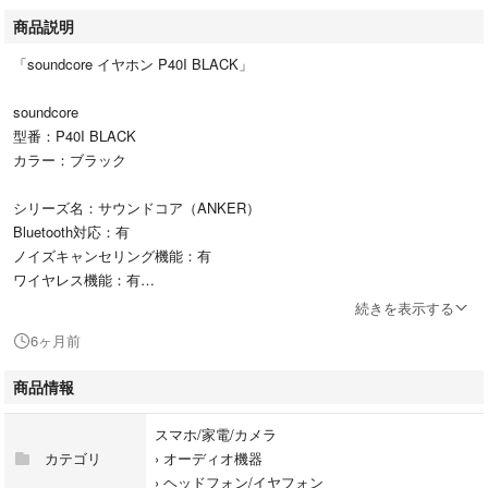
商品説明
「soundcore イヤホン P40I BLACK」
soundcore
型番：P40I BLACK
カラー：ブラック
シリーズ名：サウンドコア（ANKER）
Bluetooth対応：有
ノイズキャンセリング機能：有
ワイヤレス機能：有
装着タイプ：インナーイヤータイプ
続きを表示する
代表カラー：ブラック
6ヶ月前
マイク：有
折りたたみ機能：対象外
商品情報
ドライバーサイズ：11.0 mm
プラグ形状：プラグ無
スマホ/家電/カメラ
発売年月日：2024/04/09
カテゴリ
›
オーディオ機器
ヘッドホン構造：密閉型HP
›
ヘッドフォン/イヤフォン