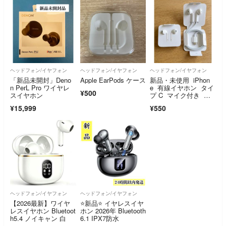
ヘッドフォン/イヤフォン
ヘッドフォン/イヤフォン
ヘッドフォン/イヤフォン
「新品未開封」Deno
Apple EarPods ケース
新品・未使用 iPhon
n PerL Pro ワイヤレ
e 有線イヤホン タイ
¥500
スイヤホン
プ C マイク付き イ
ヤフォン 通話可
¥15,999
¥550
能 音量調節 iPhon
e Android。
ヘッドフォン/イヤフォン
ヘッドフォン/イヤフォン
【2026最新】ワイヤ
⭐️新品⭐️ イヤレスイヤ
レスイヤホン Bluetoot
ホン 2026年 Bluetooth
h5.4 ノイキャン 白
6.1 IPX7防水