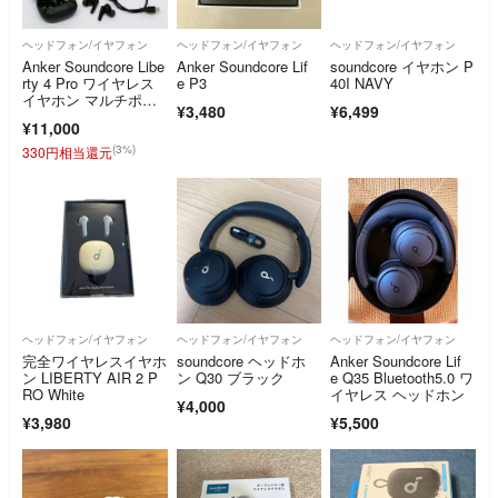
ヘッドフォン/イヤフォン
ヘッドフォン/イヤフォン
ヘッドフォン/イヤフォン
Anker Soundcore Libe
Anker Soundcore Lif
soundcore イヤホン P
rty 4 Pro ワイヤレス
e P3
40I NAVY
イヤホン マルチポイ
¥3,480
¥6,499
ント接続 Bluetooth 5.
¥11,000
3 AAC LDAC ノイズ
キャンセリング アン
(3%)
330円相当還元
カー R2607-046
ヘッドフォン/イヤフォン
ヘッドフォン/イヤフォン
ヘッドフォン/イヤフォン
完全ワイヤレスイヤホ
soundcore ヘッドホ
Anker Soundcore Lif
ン LIBERTY AIR 2 P
ン Q30 ブラック
e Q35 Bluetooth5.0 ワ
RO White
イヤレス ヘッドホン
¥4,000
¥3,980
¥5,500