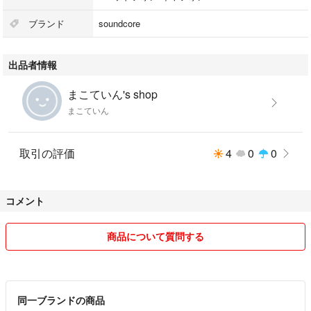
NFC対応：無
ブランド
soundcore
#soundcore
#スマホ/家電/カメラ
出品者情報
#オーディオ機器
#ヘッドフォン/イヤフォン
まこていん's shop
まこていん
いらなくなったので、出品します。
beatsの方は数回使用しました。エアーポッズは一度使用しましたが、片
耳を無くしてしまい、片方と本体のみです。状態かなりいい為、この値段
取引の評価
4
0
0
にさせていただきます。
コメント
商品について質問する
同一ブランドの商品