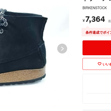
BIRKENSTOCK
7,364
¥
送
条件達成でポイ
いいね