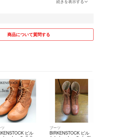
9円 300円引き
続きを表示する
上 500円引き
していただき、コメント欄にて「フォロー割希望」
ます。
商品について質問する
て購入していただきましたら1足250円割引します。
、必ず購入前にコメント欄に記入をお願いします。
きかねます。
真をご確認ください！
見え方が違う場合がございます。細かく撮影してい
あくまで中古品である事にご理解頂き、ご検討下さ
ての商品は古物市場又は大手ブランドショップなど
のみです。安心してご購入ください。
のため基本的にお断りしております。値下げ交渉後
ーツ
ブーツ
めの購入をお願いします。
RKENSTOCK ビル
BIRKENSTOCK ビル