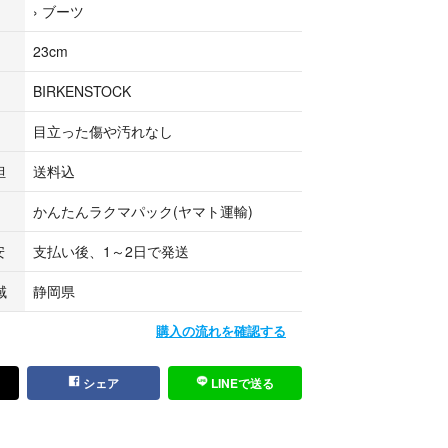
›
ブーツ
長：約23cm（靴の中にメジャーを入れて測っていま
23cm
:約9㎝
BIRKENSTOCK
㎝
目立った傷や汚れなし
担
送料込
なくきれいな状態です。
かんたんラクマパック(ヤマト運輸)
はご遠慮下さい。
安
支払い後、1～2日で発送
手ブランドショップ
域
静岡県
購入の流れを確認する
ーバーによる汚れ落とし・保湿・栄養補給・ワック
ち込みで2000円相当のメンテナンスを施しておりま
シェア
LINEで送る
キーパーで形を保持した状態で保管しております。