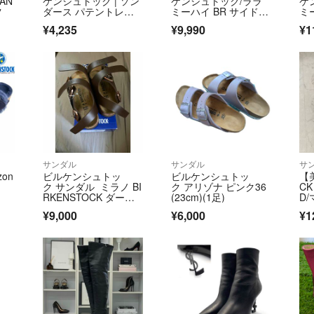
AN
ケンシュトック | ソン
ケンシュトック/ララ
ケ
●仕事の都合上、
ツ
ダース パテントレザ
ミーハイ BR サイドジ
ミ
ー レースアップシュ
ップ/Aランク/78【中
プ 
承ください。
¥4,235
¥9,990
¥1
ーズ | 36E | レッ
古】
ド | レディース
●配送に関しては
●梱包は、簡易的
ます。ダンボール
●ロングブーツは
サンダル
サンダル
サ
●写真のプロでは
zon
ビルケンシュトッ
ビルケンシュトッ
【美
償しかねますので
ク サンダル ミラノ BI
ク アリゾナ ピンク36
C
りません。
RKENSTOCK ダーク
(23cm)(1足)
D
ブラウン
¥9,000
¥6,000
¥1
●サイズ感に関し
サイズ感は変わり
お手持ちの靴と比
気持ちよくお取引