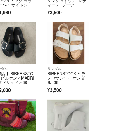
ンシュトック ララ
ケンシュトック レデ
コメントの返信が遅くなる場合がありますのでご了
ーハイ サイドジッ
ィース ブーツ
24.5
1,980
¥3,500
、1〜2日で迅速に対応致します。
ですがプチプチに包むなどして最大限配慮しており
や紙袋などリサイクルしております。
折り曲げての梱包となります。
ンダル
サンダル
ありません。写真と実物の色味の誤差については補
品】BIRKENSTO
BIRKENSTOCK ミラ
ご了承ください。なお、写真の加工は一切行ってお
K ビルケン＜MADRI
ノ ホワイト サンダ
/マドリッド＞39
ル 38
2,000
¥3,500
ましてはメーカーの設計上の仕様や個人の足の形で
ますので、説明文のサイズ表記、実寸表記を参考に
較して下さい。
できるように努めますのでよろしくお願いします。