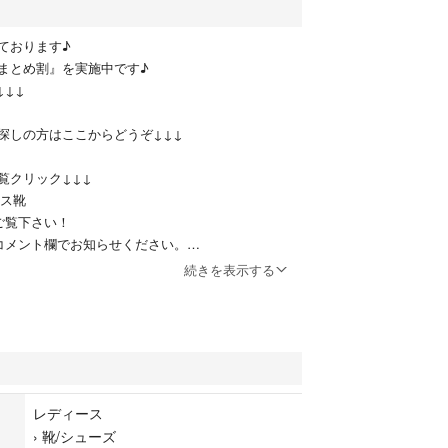
ております♪
まとめ割』を実施中です♪
↓↓↓
探しの方はここからどうぞ↓↓↓
覧クリック↓↓↓
ース靴
ご覧下さい！
コメント欄でお知らせください。
続きを表示する
ューレースがかわいいビルケンシュトックのブーツ
ENSTOCK
ク
レディース
›
靴/シューズ