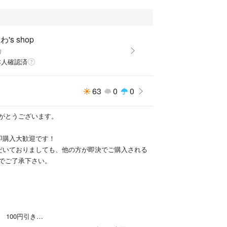
は撮影用の為、付属しません。
像でご確認ください。
、基本的に簡易発送になりますが、傷がつかないよ
's shop
むなどしております。
り
折り曲げての梱包となります。
本人確認済
るものは写真を撮ってありますのでご自身でもご確
63
0
0
いましたらお気軽にご質問ください。
がとうございます。
である事にご理解頂き、ご検討下さい。
即購入大歓迎です！
シューズ、革靴、パンプスを中心に出品しておりま
だいておりましても、他の方が即決でご購入される
らフォローお願いします！
でご了承下さい。
ど...なし
9円 100円引き