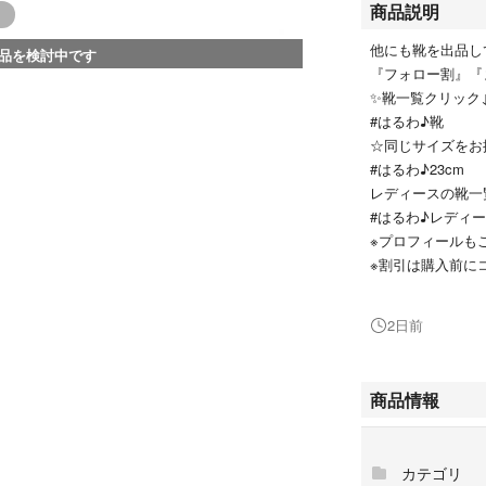
商品説明
他にも靴を出品し
品を検討中です
『フォロー割』『
✨靴一覧クリック
#はるわ♪靴
☆同じサイズをお
#はるわ♪23cm
レディースの靴一
#はるわ♪レディ
※プロフィールも
※割引は購入前に
◎バイカラーのシ
2日前
です。
【ブランド】BIRK
商品情報
【カラー】ブラッ
カテゴリ
【サイズ】23cm