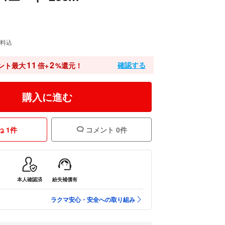
料込
11
2
確認する
ント最大
倍+
%還元！
購入に進む
 1件
コメント 0件
本人確認済
紛失補償有
ラクマ安心・安全への取り組み