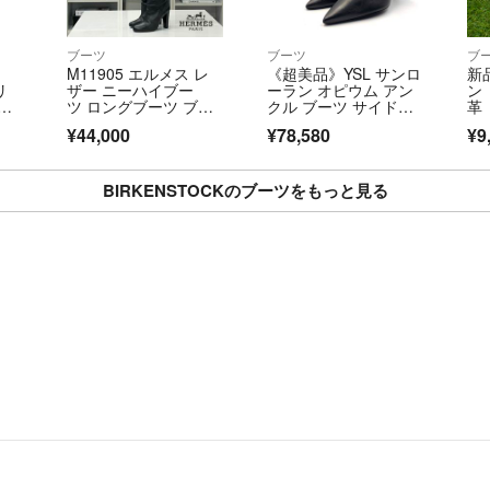
ブーツ
ブーツ
ブ
M11905 エルメス レ
《超美品》YSL サンロ
新
リ
ザー ニーハイブー
ーラン オピウム アン
ン
サ
ツ ロングブーツ ブラ
クル ブーツ サイドジ
革
ック
ップ 黒系
¥44,000
¥78,580
¥9
BIRKENSTOCKのブーツをもっと見る