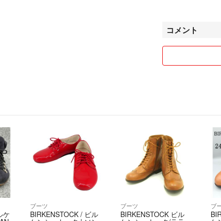
☑️5000円〜999
☑️10000円以
購入前にフォロー
コメント
と記入をお願いし
⭐︎まとめ割
☑️2足以上まとめ
※割引利用の際は
購入後の割引はで
●必ず購入前に写
写真と実物では、
るつもりですが、
い。
●出品している全
で購入した正規品
●専用は禁止行為
ブーツ
ブーツ
ブ
された方は、お早
ビルケ
BIRKENSTOCK / ビル
BIRKENSTOCK ビル
BI