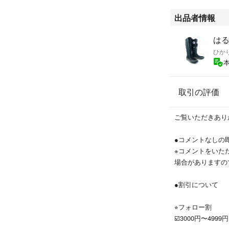
・シューキーパー
・汚れやキズは画
出品者情報
・梱包に関しては
はるわ
うにプチプチに包
ひか
●ロングブーツは
・サイズ表記のあ
取引の評価
認下さい。
・不明な点がござ
ご覧いただきあり
※あくまで中古品
●コメントなしの
他にもビジネスス
※コメントをいた
すので、よかった
場合がありますの
汚れ・破れ・臭いな
カラー...ブラック
●割引について
素材...本革
⭐︎フォロー割
☑️3000円〜499