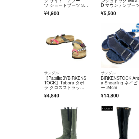
ク サイドゴアブー
ンシュトック MIDL
ツ ショートブーツ 3
D マウンテンブー
7 赤 レッド
¥4,900
¥5,500
サンダル
サンダル
【PapillioBYBIRKENS
BIRKENSTOCK Ari
TOCK】Tabora タボ
a Shearling ネイビ
ラ クロスストラッ
ー 24cm
プ コンフォートサン
¥4,840
¥14,800
ダル