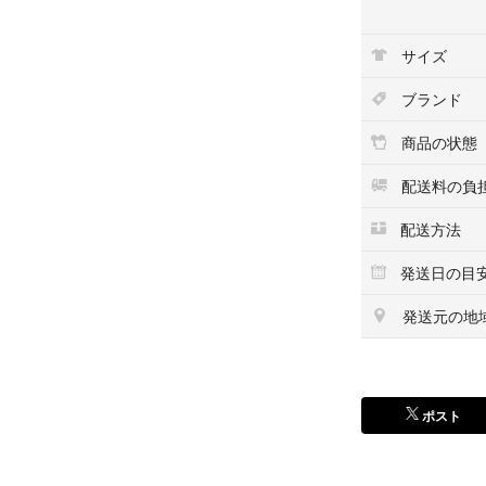
【実寸サイズ】全
サイズ
す）
アウトソール最大幅
ブランド
ヒール高さ:約2.5
商品の状態
【状態】
配送料の負
目立った傷汚れが
配送方法
※状態に敏感な方
発送日の目
【購入場所】：大
発送元の地
hws01795
■埃落とし・リム
ス掛け等、店舗持
ポスト
す。また、シュー
【注意事項】