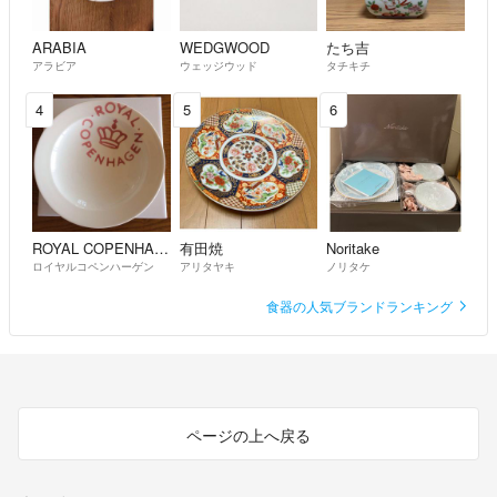
ARABIA
WEDGWOOD
たち吉
アラビア
ウェッジウッド
タチキチ
4
5
6
ROYAL COPENHAGEN
有田焼
Noritake
ロイヤルコペンハーゲン
アリタヤキ
ノリタケ
食器の人気ブランドランキング
ページの上へ戻る