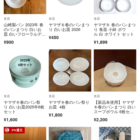
食器
食器
食器
山崎製パン 2023年 春
ヤマザキ春のパンまつ
ヤマザキ 春のパンまつ
のパンまつり 白いお
り 白いお皿 2026
り 食器 小鉢 ボウ
皿 白いフローラルディ
ル 白 ホワイト セット
¥450
ッシュ 2枚
¥900
¥1,899
食器
食器
食器
ヤマザキ春のパン祭
ヤマザキ春のパン祭り
【新品未使用】ヤマザ
り 白いお皿2025年6枚
お皿 4枚
キ春のパンまつり 白い
セット
スープボウル 6枚セッ
¥1,800
ト
¥1,600
¥2,200
3%還元