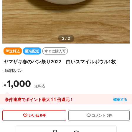
2 / 2
送料込
匿名配送
すぐに購入可
ヤマザキ春のパン祭り2022 白いスマイルボウル1枚
山崎製パン
1,000
¥
送料込
11
条件達成でポイント最大
倍還元！
確認する
いいね 0件
コメント 0件