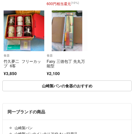
(10%)
600円相当還元
食器
食器
竹久夢二 フリーカッ
Fairy 三徳包丁 先丸万
プ 6客
能型
¥3,850
¥2,100
山崎製パンの食器のおすすめ
同一ブランドの商品
山崎製パン
山崎製パンのインテリア/住まい/日用品