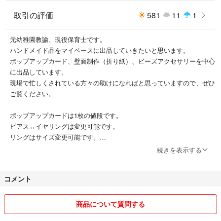
取引の評価
581
11
1
元幼稚園教諭、現役保育士です。
ハンドメイド品をマイペースに出品していきたいと思います。
ポップアップカード、壁面制作（折り紙）、ビーズアクセサリーを中心
に出品しています。
現場で忙しくされている方々の助けになればと思っていますので、ぜひ
ご覧ください。
ポップアップカードは1枚の値段です。
ピアス↔︎イヤリングは変更可能です。
リングはサイズ変更可能です。
続きを表示する
太って着れなくなった洋服や、着なくなった大きいサイズの洋服も出品
していますので、そちらもぜひご覧ください。
コメント
まとめ買い、お値下げお気軽にお声がけください。
素人保管のため、見落としがある場合があります。
商品について質問する
詳しく見たい方はコメントいただければ写真を追加します。