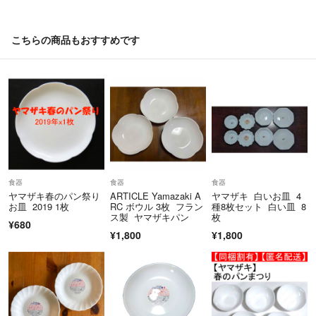
☂️の評価は相手の勘違いによるものです。
少しでも疑問に思ったら質問していただければお答えします。
こちらの商品もおすすめです
◎ハンドメイド品は、sold outしたものでも希望があれば再度作ります
ので、気軽にコメントいただければと思います。
※基本的に匿名配送ですが、壁面はA4より大きいサイズは普通郵便にな
ります。
※土日祝は基本発送していません。
食器
食器
食器
ヤマザキ春のパン祭り
ARTICLE Yamazaki A
ヤマザキ 白いお皿 4
お皿 2019 1枚
RC ボウル 3枚 フラン
種8枚セット 白い皿 8
ス製 ヤマザキパン
枚
¥680
¥1,800
¥1,800