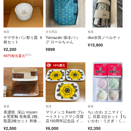
食器
弁当用品
食器
ヤマザキパン祭り皿 6
Yamazaki 保冷バッ
dior水筒ノベルティ
枚セット
グ ロールちゃん
¥15,900
¥2,200
¥899
(3%)
66円相当還元
10%還元
食器
食器
食器
美濃焼 深山 miyam
マリメッコ Kestit プレ
ちいかわ エニマイく
a 窯変釉 長角皿 2枚、
ートストックマン百貨
じ 豆皿 2点セット【ち
取皿2枚セット 和食
店150周年記念品 イエ
いかわ・うさぎ・くり
器 陶器
ロー15×12cm 52249-6
まんじゅう・シーサ
¥2,500
¥6,000
¥2,350
7104
ー】