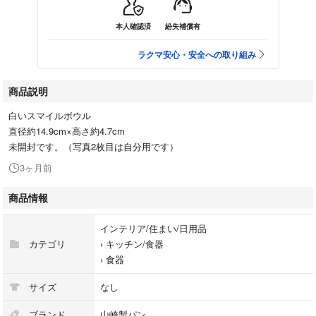
本人確認済
紛失補償有
ラクマ安心・安全への取り組み
商品説明
白いスマイルボウル
直径約14.9cm×高さ約4.7cm
未開封です。（写真2枚目は自分用です）
3ヶ月前
商品情報
インテリア/住まい/日用品
カテゴリ
›
キッチン/食器
›
食器
サイズ
なし
ブランド
山崎製パン