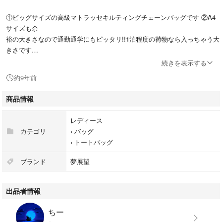
①ビッグサイズの高級マトラッセキルティングチェーンバッグです ②A4
サイズも余
裕の大きさなので通勤通学にもピッタリ!!1泊程度の荷物なら入っちゃう大
きさです
ので荷物が多い人にもオススメ ③内ポケット3つ以外にも、フラップ裏の
続きを表示する
ポケットや
約9年前
本体裏にもポケットがあるので整理がしやすい!! ④荷物が見えにくく出来
る天ファ
商品情報
スナー仕様 ⑤ギャル系コーデにもキレイメコーデにも使える万能バッグ
です。
レディース
カテゴリ
›
バッグ
›
トートバッグ
ブランド
夢展望
出品者情報
ちー