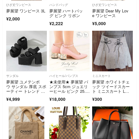
ひざ丈ワンピース
ハンドバッグ
ひざ丈ワンピース
夢展望 ワンピース 3L
夢展望 ハートバッ
夢展望 Dear My Lov
グ ピンク リボン
e ワンピース
¥2,000
¥2,222
¥5,000
サンダル
ハイヒール/パンプス
ミニスカート
夢展望 ユメテンボ
★未使用★ 夢展望 パ
夢展望 ホワイトチェ
ウ サンダル 厚底 スポ
ンプス 5cm ジュエリ
ック ツイードスカー
ーティー トレンド チ
ーヒール ピンク 25.5
ト ミニスカート Lサ
ャンキーヒール
cm
イズ
¥4,999
¥18,000
¥300