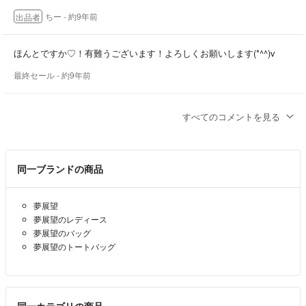
ちー
- 約9年前
出品者
ほんとですか♡！有難うございます！よろしくお願いします(*^^)v
最終セール
- 約9年前
いいですよ(*^^*)
すべてのコメントを見る
ちー
- 約9年前
出品者
同一ブランドの商品
お返事ありがとうございます♡土曜日までお取り置きしていただくこ
とは可能でしょうか(ˊ• •ˋ)？
夢展望
最終セール
- 約9年前
夢展望のレディース
夢展望のバッグ
コメントいただきありがとうございます！！
夢展望のトートバッグ
ありますよ(^^)
ちー
- 約9年前
出品者