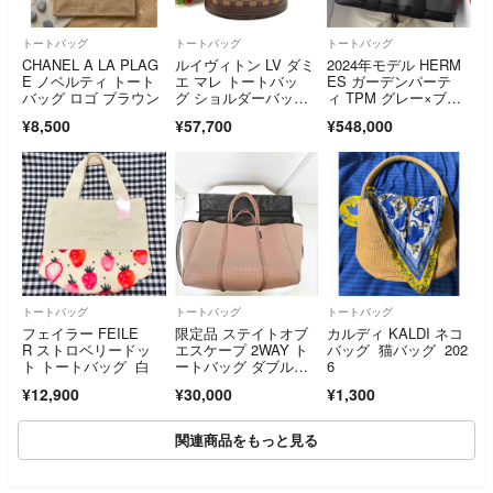
トートバッグ
トートバッグ
トートバッグ
CHANEL A LA PLAG
ルイヴィトン LV ダミ
2024年モデル HERM
E ノベルティ トート
エ マレ トートバッ
ES ガーデンパーテ
バッグ ロゴ ブラウン
グ ショルダーバッ
ィ TPM グレー×ブラ
グ エベヌ S48
ック
¥8,500
¥57,700
¥548,000
トートバッグ
トートバッグ
トートバッグ
フェイラー FEILE
限定品 ステイトオブ
カルディ KALDI ネコ
R ストロベリードッ
エスケープ 2WAY ト
バッグ 猫バッグ 202
ト トートバッグ 白
ートバッグ ダブルハ
6
ンドル
¥12,900
¥30,000
¥1,300
関連商品をもっと見る