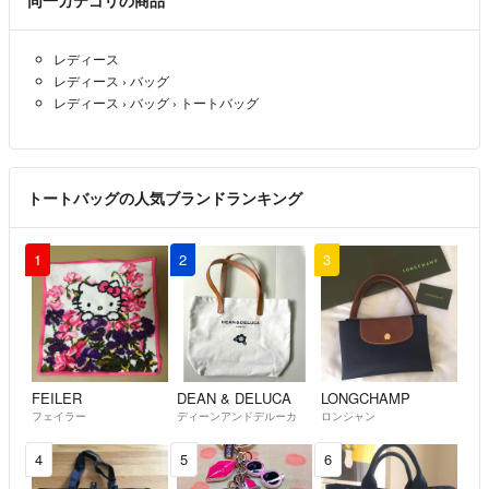
同一カテゴリの商品
質問失礼します！
こちらまだありますか？•́ ₃ •̀๑)ฅ??
レディース
最終セール
- 約9年前
レディース
›
バッグ
レディース
›
バッグ
›
トートバッグ
トートバッグの人気ブランドランキング
1
2
3
FEILER
DEAN & DELUCA
LONGCHAMP
フェイラー
ディーンアンドデルーカ
ロンシャン
4
5
6