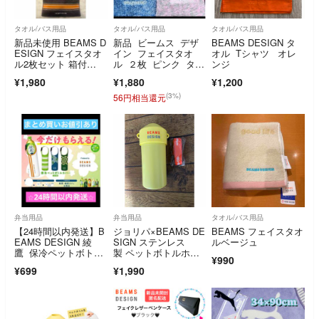
タオル/バス用品
タオル/バス用品
タオル/バス用品
新品未使用 BEAMS D
新品 ビームス デザ
BEAMS DESIGN タ
ESIGN フェイスタオ
イン フェイスタオ
オル Tシャツ オレ
ル2枚セット 箱付
ル ２枚 ピンク ター
ンジ
き ギフト ビームスデ
コイズ タオル美術
¥1,980
¥1,880
¥1,200
ザイン
館 タオル
(3%)
56円相当還元
弁当用品
弁当用品
タオル/バス用品
【24時間以内発送】B
ジョリパ×BEAMS DE
BEAMS フェイスタオ
EAMS DESIGN 綾
SIGN ステンレス
ルベージュ
鷹 保冷ペットボトル
製 ペットボトルホル
¥990
カバー 4種
ダー
¥699
¥1,990