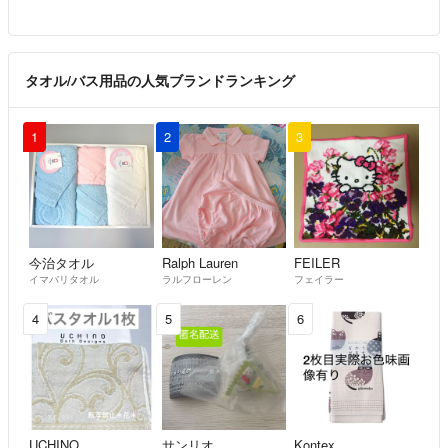
タオル/バス用品の人気ブランドランキング
1
2
3
今治タオル
Ralph Lauren
FEILER
イマバリタオル
ラルフローレン
フェイラー
4
5
6
UCHINO
サンリオ
Kontex