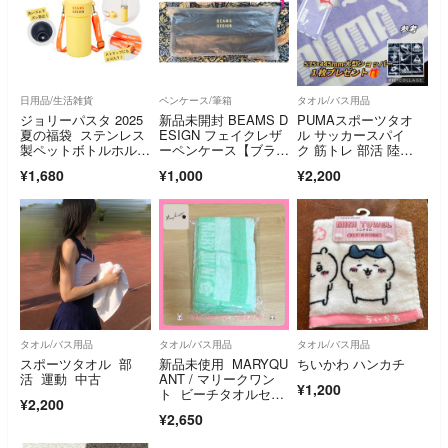
日用品/生活雑貨
ペンケース/筆箱
タオル/バス用品
ジョリーパスタ 2025
新品未開封 BEAMS D
PUMAスポーツタオ
夏の福袋 ステンレス
ESIGN フェイクレザ
ル サッカースパイ
製ペットボトルホルダ
ーペンケース【ブラッ
ク 筋トレ 部活 陸
ー
ク】
上 ヨガ ジム
¥1,680
¥1,000
¥2,200
タオル/バス用品
タオル/バス用品
タオル/バス用品
スポーツタオル 部
新品未使用 MARYQU
ちいかわ ハンカチ
活 運動 中古
ANT / マリークワン
¥1,200
ト ビーチタオルセッ
¥2,200
ト
¥2,650