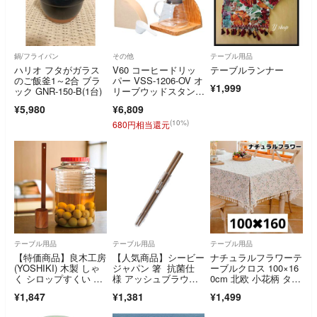
鍋/フライパン
その他
テーブル用品
ハリオ フタがガラス
V60 コーヒードリッ
テーブルランナー
のご飯釜1～2合 ブラ
パー VSS-1206-OV オ
¥1,999
ック GNR-150-B(1台)
リーブウッドスタンド
セット
¥5,980
¥6,809
(10%)
680円相当還元
テーブル用品
テーブル用品
テーブル用品
【特価商品】良木工房
【人気商品】シービー
ナチュラルフラワーテ
(YOSHIKI) 木製 しゃ
ジャパン 箸 抗菌仕
ーブルクロス 100×16
く シロップすくい レ
様 アッシュブラウ
0cm 北欧 小花柄 タッ
ードル
ン 食洗機対応 弁当
セル付き
¥1,847
¥1,381
¥1,499