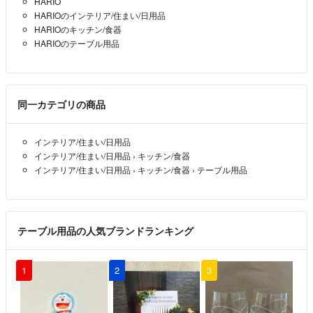
HARIO
■あくまでも、購入金額の高い方を優先致しております。
HARIOのインテリア/住まい/日用品
HARIOのキッチン/食器
■コメントの最中でも先に申請を頂いた方を優先させて頂きます。
HARIOのテーブル用品
■コメント後2日以上返信の無い方とのお取引はお断りいたします。
🔴※沖縄・離島の方は送料が購入額を上回る事がございますので事前に
同一カテゴリの商品
コメントお願いいたします。
インテリア/住まい/日用品
※商品届きましたら必ず”受け取り通知”お願いいたします。
インテリア/住まい/日用品
›
キッチン/食器
【通知していただかないとこちらには入金されません。】
インテリア/住まい/日用品
›
キッチン/食器
›
テーブル用品
※木曜日は質問・発送等にお答えできませんので、宜しくお願い致しま
す。
【・身長154・／シューサイズ36 22.5~23㎝】
テーブル用品の人気ブランドランキング
＊＊＊＊＊＊＊＊＊＊＊＊＊＊＊＊＊＊＊＊＊
1
2
3