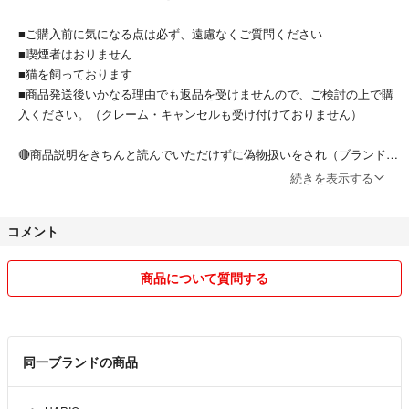
■ご購入前に気になる点は必ず、遠慮なくご質問ください
■喫煙者はおりません
■猫を飼っております
■商品発送後いかなる理由でも返品を受けませんので、ご検討の上で購
入ください。（クレーム・キャンセルも受け付けておりません）
🔴商品説明をきちんと読んでいただけずに偽物扱いをされ（ブランド名
は記載しておりました）悪いの評価を一方的に付けられました。
続きを表示する
🔴普通評価についてはビンテージ加工の商品を汚れと勘違いされこちら
コメント
に確認せずに評価されてしまいました。
■あくまでもフリマなので、完璧を求める方、神経質な方はご遠慮くだ
商品について質問する
さい。
■衣類等の発送は小さく畳んでの発送になりますので折ジワが気になる
方は購入をお控えください。（以前折ジワで普通評価を付けられました
同一ブランドの商品
ので）