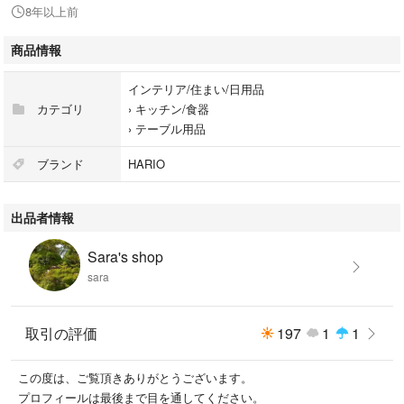
金額訂正を致しますのでコメントくださいませ
8年以上前
スイマセンが宜しくお願い致します。(__)
商品情報
・1か月ほどハーブティー用で使用。
インテリア/住まい/日用品
【10回程です】
カテゴリ
›
キッチン/食器
茶こしは使用しておりません。
›
テーブル用品
・耐熱性のグラス2個おまけで付けます。(*^^*)
ブランド
HARIO
満水で270ccヨーカ堂購入1個￥500程でした。不要でしたら
コメント下さいませ。（価格は変わりません）
出品者情報
Sara's shop
sara
取引の評価
197
1
1
この度は、ご覧頂きありがとうございます。
プロフィールは最後まで目を通してください。