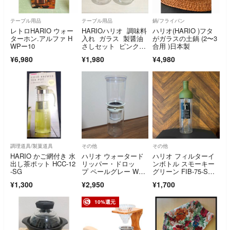
テーブル用品
テーブル用品
鍋/フライパン
レトロHARIO ウォー
HARIOハリオ 調味料
ハリオ(HARIO )フタ
ターホン.アルファ H
入れ ガラス 製醤油
がガラスの土鍋 (2〜3
WPー10
さしセット ピンク&
合用 )日本製
グリーン
¥6,980
¥1,980
¥4,980
調理道具/製菓道具
その他
その他
HARIO かご網付き 水
ハリオ ウォータード
ハリオ フィルターイ
出し茶ポット HCC-12
リッパー・ドロッ
ンボトル スモーキー
-SG
プ ペールグレー WDD
グリーン FIB-75-SG(1
-5-PGR(1個)
個)
¥1,300
¥2,950
¥1,700
10%還元