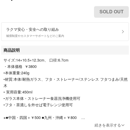
SOLD OUT
ラクマ安心・安全への取り組み
補償制度やカスタマーサポートなどのご案内
商品説明
サイズ:14×10.5×12.3cm、 口径:6.7cm
・本体価格 ￥3800
•本体重量:240g
•材質:本体/耐熱ガラス、フタ・ストレーナー/ステンレス フタつまみ/天然
木
• 実用容量:450ml
•ガラス本体・ストレーナー食器洗浄機使用可
•フタ・茶漉しを外せば電子レンジ使用可
※■中国・四国＋￥500 ■九州・沖縄＋￥800
の方は送料分をプラスさせて頂きます。
続きを表示する