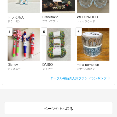
ドラえもん
Francfranc
WEDGWOOD
ドラエモン
フランフラン
ウェッジウッド
4
5
6
Disney
DAISO
mina perhonen
ディズニー
ダイソー
ミナペルホネン
テーブル用品の人気ブランドランキング
ページの上へ戻る