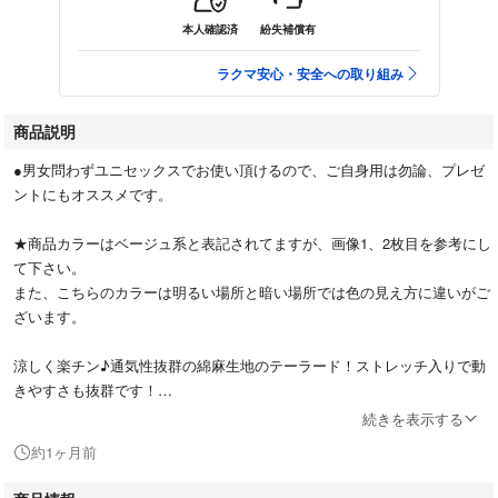
本人確認済
紛失補償有
ラクマ安心・安全への取り組み
商品説明
●男女問わずユニセックスでお使い頂けるので、ご自身用は勿論、プレゼ
ントにもオススメです。
★商品カラーはベージュ系と表記されてますが、画像1、2枚目を参考にし
て下さい。
また、こちらのカラーは明るい場所と暗い場所では色の見え方に違いがご
ざいます。
涼しく楽チン♪通気性抜群の綿麻生地のテーラード！ストレッチ入りで動
きやすさも抜群です！
続きを表示する
通気性の高い綿麻素材を使用していることで梅雨時期でも軽く羽織って頂
約1ヶ月前
けます。