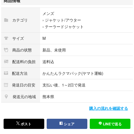
商品情報
ストレッチ素材を混紡することで麻素材特有の着心地の硬さも解消。
メンズ
柔らかな着心地に仕上がっています。
カテゴリ
›
ジャケット/アウター
›
テーラードジャケット
■ジャストシルエットでスタイリッシュな清潔感ある印象に。
サイズ
M
スキニーパンツなどキレイめコーデや、ワイドパンツやデニムを合わせて
カジュアル系ファッションに着こなすのもオススメ。
商品の状態
新品、未使用
配送料の負担
送料込
ビジネスシーンでも活用できるので、オンオフで使い分けることができま
す。
配送方法
かんたんラクマパック(ヤマト運輸)
女性はスカートやホットパンツなどとの組み合わせもとても可愛く着てい
発送日の目安
支払い後、1～2日で発送
ただけます。
発送元の地域
熊本県
これからの季節のコーデの幅を広げてくれる洗練されたデザインがトレン
購入の流れを確認する
ド感を高める綿麻ストレッチ テーラードジャケット/サマージャケット 7
分袖です。
ポスト
シェア
LINEで送る
【サイズ】M