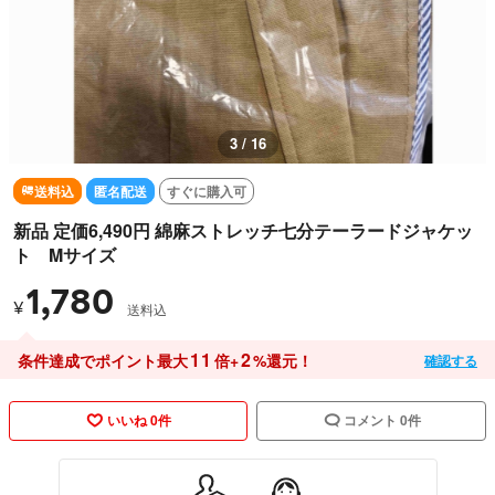
3 / 16
送料込
匿名配送
すぐに購入可
新品 定価6,490円 綿麻ストレッチ七分テーラードジャケッ
ト Mサイズ
1,780
¥
送料込
11
2
条件達成でポイント最大
倍+
%還元！
確認する
いいね 0件
コメント 0件