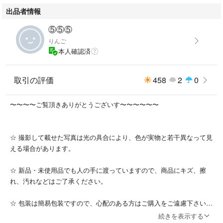
身幅：45.5cm
出品者情報
肩幅：40.5cm
着丈：66cm
⑤⑤⑤
袖丈：38cm
りんご
重量：250g
本人確認済
【素材】
綿 63％
取引の評価
458
2
0
麻 35％
ポリウレタン 2%
〜〜〜〜ご覧頂きありがとうございす〜〜〜〜〜〜
【カラー】
ベージュ系
☆ 撮影して載せた写真は光の具合により、色が実物と若干異なって見
える場合があります。
通常価格 ¥6,490(税込)
☆ 新品・未使用品でも人の手に渡っていますので、商品にキズ、擦
※ 新品未使用品ですが自宅保管の為、完璧を求める方はご購入をお控え下
れ、汚れなどはご了承ください。
さい。
☆ 包装は簡易包装ですので、心配のある方はご購入をご遠慮下さい。
※画面上と実物では多少色具合が異なって見える場合もございます。
続きを表示する