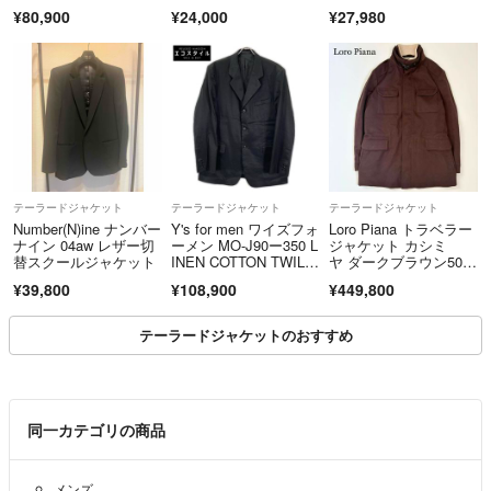
メリカ製 M
¥80,900
¥24,000
¥27,980
テーラードジャケット
テーラードジャケット
テーラードジャケット
Number(N)ine ナンバー
Y's for men ワイズフォ
Loro Piana トラベラー
ナイン 04aw レザー切
ーメン MO-J90ー350 L
ジャケット カシミ
替スクールジャケット
INEN COTTON TWIL
ヤ ダークブラウン50 X
L JACKET WITH 3B 3
L
¥39,800
¥108,900
¥449,800
テーラードジャケットのおすすめ
同一カテゴリの商品
メンズ