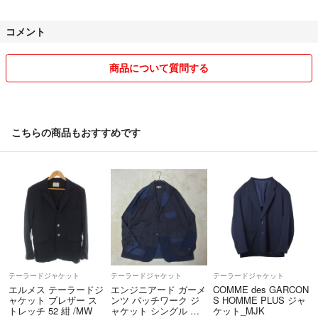
☆ 発送までは、お時間を頂く場合もございます。
サマージャケット 綿麻ストレッチ 伸縮 カジュアル テーラードジャケッ
ト ビジネス おしゃれ 夏 アウター ジャケット スリム ちょいワル 40代メ
コメント
☆➖➖➖➖➖➖➖➖➖➖➖➖➖☆
ンズ ファッション 服 30代 40代 50代 メンズファッション 五分袖 7分袖 7
仕事をしてていますので、すぐにお返事できないことがありますが、出
丈 大人カジュアル メンズジャケット カジュアルジャケット かっこい
来るだけ迅速かつ誠実に対応できるよう頑張ります。
商品について質問する
い カッコイイ 服 生地 柄 シンプル キレイめ ライトアウター リネン ジャ
ケット フレンチリネン ストレッチ 麻 綿麻 無地 7分袖 七分袖 ライトアウ
全てご理解、ご納得頂いた上でのご購入
ター 羽織り 伸縮性 コットンリネン 清涼 キレイめ 細身 イケオジ テレワ
よろしくお願い致します。
ーク ビジネス オフィス ビジカジ
こちらの商品もおすすめです
喫煙者無し
ペット有(猫)
⑤m(._.)m⑤
テーラードジャケット
テーラードジャケット
テーラードジャケット
エルメス テーラードジ
エンジニアード ガーメ
COMME des GARCON
ャケット ブレザー ス
ンツ パッチワーク ジ
S HOMME PLUS ジャ
トレッチ 52 紺 /MW
ャケット シングル ア
ケット_MJK