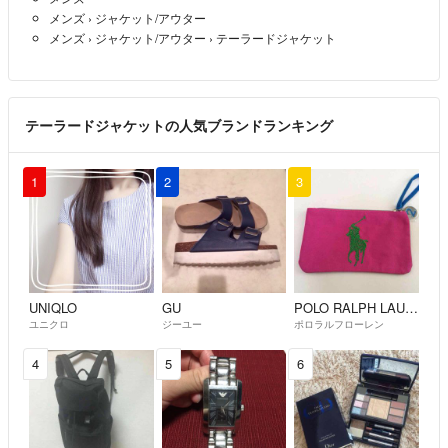
メンズ
›
ジャケット/アウター
メンズ
›
ジャケット/アウター
›
テーラードジャケット
テーラードジャケットの人気ブランドランキング
1
2
3
UNIQLO
GU
POLO RALPH LAUREN
ユニクロ
ジーユー
ポロラルフローレン
4
5
6