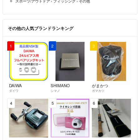
スポーツ/アウトドア
›
フィッシング
›
その他
送料込みなのでこれ以上はお値引きできませんが
画像3の中からおひとつサービスでお付けは出来ます
もしくは3袋などおまとめ買いでしたらお値引きできます
ご検討よろしくお願い致します
その他の人気ブランドランキング
エレノア（プロフ必読！！）
- 9ヶ月前
出品者
1
2
3
コメント失礼します。
購入を検討中ですが、
お値下げ可能でしょうか？
ご検討よろしくお願いします。
まちがいさがし77
- 9ヶ月前
DAIWA
SHIMANO
がまかつ
ダイワ
シマノ
ガマカツ
4
5
6