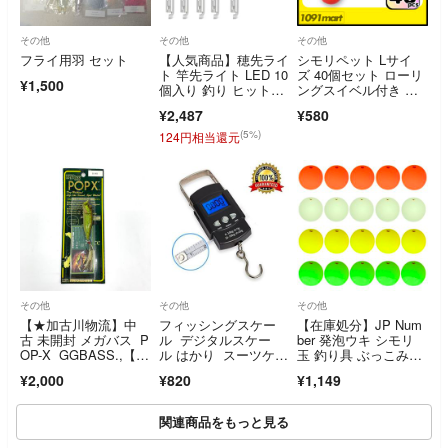
その他
その他
その他
フライ用羽 セット
【人気商品】穂先ライ
シモリペット Lサイ
ト 竿先ライト LED 10
ズ 40個セット ローリ
¥1,500
個入り 釣り ヒットセ
ングスイベル付き ウ
ンサー 超
キペット
¥2,487
¥580
(5%)
124円相当還元
その他
その他
その他
【★加古川物流】中
フィッシングスケー
【在庫処分】JP Num
古 未開封 メガバス P
ル デジタルスケー
ber 発泡ウキ シモリ
OP-X GGBASS.,【8
ル はかり スーツケー
玉 釣り具 ぶっこみサ
7】
ス などに
ビキ 仕掛
¥2,000
¥820
¥1,149
関連商品をもっと見る