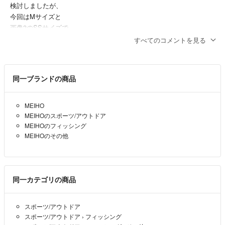
⭐︎商品到着後、ご確認して頂き問題なければ評価の方お願い致します
検討しましたが、
最近、評価の遅い方が多く困っています
今回はMサイズと
こちらからの連絡にも反応ない場合は悪いの評価を付けさせて頂きます
画像3のSSサイズで
のでご理解下さい
お願いできますか？
すべてのコメントを見る
まちがいさがし77
- 9ヶ月前
何かご不明な点がございましたらお気軽にお問い合わせ下さい
同一ブランドの商品
まちがいさがし77様
1500円でいかがでしょう？小サイズの物もサービスでお付けします
MEIHO
エレノア（プロフ必読！！）
- 9ヶ月前
出品者
MEIHOのスポーツ/アウトドア
MEIHOのフィッシング
エクレアさん
MEIHOのその他
返信ありがとうございます。
3袋もつけてまとめ買いでしたら、
いくらになりますでしょうか？
同一カテゴリの商品
まちがいさがし77
- 9ヶ月前
スポーツ/アウトドア
まちがいさがし77様
スポーツ/アウトドア
›
フィッシング
お問い合わせありがとうございます