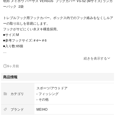
明邦 メイホウ バーサス VERSUS フックカバー VS-52 (Mサイズ) ランカ
ーパック 2袋
トレブルフック用フックカバー。ボックス内でのフック絡みをなくしルア
ーの取り出しを容易にします。
フックがサビにくい水ヌキ構造採用。
■サイズ:M
■参考フックサイズ:＃4〜＃6
■入り数:65個
新品未開封ですが自宅保管の為、神経質な方や完璧を求められる方のご購
続きを表示する
入はお控え願います
9ヶ月前
出来るだけ早めの発送に心がけておりますが
商品情報
土、日、祝日は発送出来ない場合がございますのでご了承願います
スポーツ/アウトドア
カテゴリ
›
フィッシング
›
その他
ブランド
MEIHO