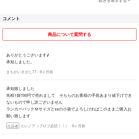
続きを表示する
必ず複数点ご購入の際は購入前にお問い合わせ下さい
専用で出品致します
コメント
お値引きいたします、またどんな事でもお問い合わせ下さい‼️
商品について質問する
リピーター様大歓迎‼️
リピーター特典ございますので必ずリピートとお伝えください‼️
以前ご購入して頂いていた商品も在庫確認致します
ありがとうございます♪
承知しました。
売り切れ商品などでも出品していない場合がございます そちらもお問
まちがいさがし77
- 9ヶ月前
い合わせお待ちしております
承知致しました
基本、発送はご購入日の翌日には致しますが
先程1袋700円で売れまして そちらのお客様の手前あまり値下げでき
土、日、祝日は外出する事が多いので発送が少し遅れる場合がございま
ないもので申し訳ございません
す、ご了承下さい
ランカーパックＭサイズとssの小袋でよろしければこのままご購入お
願い致します
完璧を求められる方や神経質な方、評価の悪い方のご購入はご遠慮願い
エレノア（プロフ必読！！）
- 9ヶ月前
出品者
ます