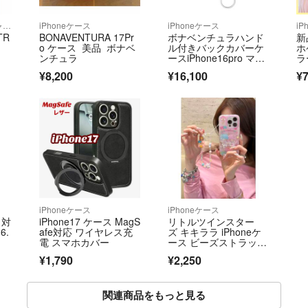
ストラップ/イヤホンジャック
iPhoneケース
iPhoneケース
iP
TR
BONAVENTURA 17Pr
ボナベンチュラハンド
新
o ケース 美品 ボナベ
ル付きバックカバーケ
ホ
ンチュラ
ースiPhone16pro マー
ラ
レブルー
¥8,200
¥16,100
¥
iPhoneケース
iPhoneケース
 対
iPhone17 ケース MagS
リトルツインスター
6.
afe対応 ワイヤレス充
ズ キキララ iPhoneケ
電 スマホカバー
ース ビーズストラップ
付き iPhone17
¥1,790
¥2,250
関連商品をもっと見る