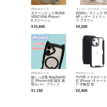
iPhoneケース
ボナベンチュラ/BONA
DEMIU / デミュウ S
VENTURA iPhone1
AP レザー ストラッ
6 グレージュ
プ ブラウン
¥10,400
¥4,290
iPhoneケース
iPhoneケース
猫しっぽ風 MagSafe対
YUYIB スマホケース
応 iPhone16用 猫耳 透
応 iPhone 15 ケース 
明カバー ブラック
1" 手帳型 背
¥1,150
¥2,409