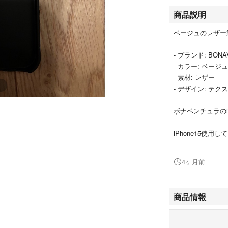
商品説明
ベージュのレザー製
- ブランド: BONA
- カラー: ベージュ
- 素材: レザー
- デザイン: テ
ボナベンチュラのi
iPhone15使用
公式から購入。ま
4ヶ月前
商品情報