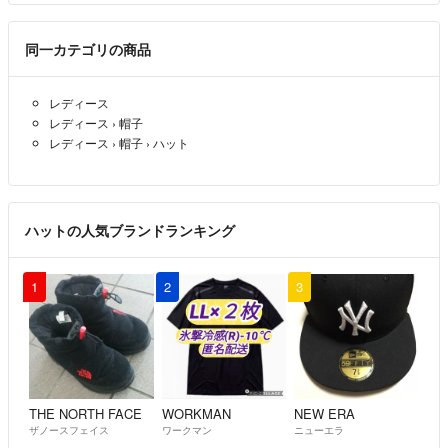
同一カテゴリの商品
レディース
レディース
›
帽子
レディース
›
帽子
›
ハット
ハットの人気ブランドランキング
1
2
3
THE NORTH FACE
WORKMAN
NEW ERA
ザノースフェイス
ワークマン
ニューエラ