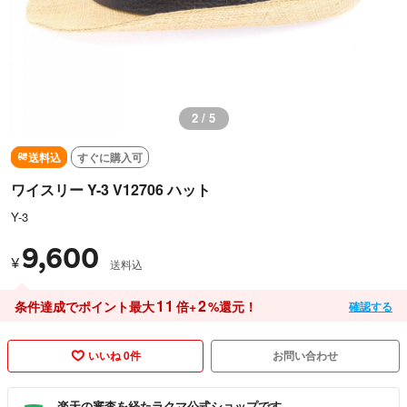
2 / 5
送料込
すぐに購入可
ワイスリー Y-3 V12706 ハット
Y-3
9,600
¥
送料込
11
2
条件達成でポイント最大
倍+
%還元！
確認する
いいね 0件
お問い合わせ
楽天の審査を経たラクマ公式ショップです