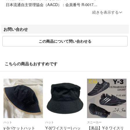
日本流通自主管理協会（AACD）：会員番号 R-0017
続きを表示する
【営業時間】
10:30 ～ 18:00
お問い合わせ
【お問い合わせについて】
この商品について問い合わせる
商品詳細ページ、または取引ページ内の問い合わせフォームよりお問い
合わせください。
※店舗の営業時間・定休日は店舗によって異なります。 在庫店舗が定休
日の場合のご注文、ご質問等につきましては、 定休日明けにご返信を
こちらの商品もおすすめです
いたします。ネットでのご注文は24時間受付しております。
※表示価格からのお値下げは致しかねます。予めご了承くださいませ。
【発送について】
ご入金確認後、3営業日以内に商品を発送いたします。佐川急便でのお
届けとなります。
【ご返品について】
ご購入いただいた中古品についてはお届け後３日以内は返品・交換をお
受けいたします。
ハット
ハット
スニーカー
受取評価前に取引ページ内の問い合わせフォームよりお問い合わせくだ
y-3バケットハット
Y-3(ワイスリー) ハッ
【美品】Y-3 ワイスリ