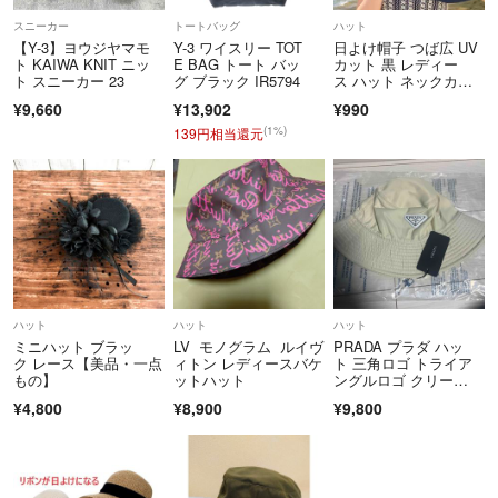
スニーカー
トートバッグ
ハット
【Y-3】ヨウジヤマモ
Y-3 ワイスリー TOT
日よけ帽子 つば広 UV
ト KAIWA KNIT ニッ
E BAG トート バッ
カット 黒 レディー
ト スニーカー 23
グ ブラック IR5794
ス ハット ネックカバ
ー 紫外線対策
¥9,660
¥13,902
¥990
(1%)
139円相当還元
ハット
ハット
ハット
ミニハット ブラッ
LV モノグラム ルイヴ
PRADA プラダ ハッ
ク レース【美品・一点
ィトン レディースバケ
ト 三角ロゴ トライア
もの】
ットハット
ングルロゴ クリー
ム アイボリー ノベル
¥4,800
¥8,900
¥9,800
ティ