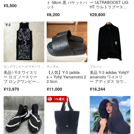
ト 58cm 黒 バケットハ
ー ULTRABOOST LIG
さい。
¥5,500
ット
HT ウルトラブース
ただし、次の場合を除きます。
ト スニーカー ブラッ
¥8,200
¥29,800
・サイズ直し、加工をした場合
ク 24.5cm
・お客様の責により傷や破損が生じた場合
・ご使用になられた場合
・商品到着後9日間を経過した場合
・ご購入商品と異なるものの場合
・商品の一部、付属品が紛失された場合
なお、新品・未使用品につきましては返品はお受けいたしかねますの
で、予めご了承ください。
ロングワンピース/マキシワンピース
サンダル
ブルゾン
美品✨Y-3 ワイスリ
【人気】Y-3 (adida
美品 Y-3 adidas YohjiY
こちらのアカウントはラクマ公式パートナーの株式会社コメ兵によって
ー ロゴ ノースリー
s × Yohji Yamamoto) 2
amamoto ワイスリ
ブ ロングワンピー
2.5cm
ー アディダス ヨウジ
運営されています。
ス 黒 adidas
ヤマモト シアーストレ
▼特定商取引法に基づく表記
¥13,970
¥11,000
¥16,244
ッチボンバージャケッ
https://fril.jp/ts/official/law/kmh/
ト サイズXS ブラッ
ク レディース 古着 中
1%還元
▼返品特約
古 USED
https://fril.jp/ts/official/law/kmh/#return_policy
▼適格請求書発行事業者登録番号
T2180001141237