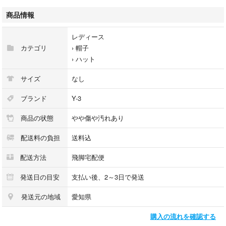
中古品B
商品情報
【対象】
レディース
レディース
カテゴリ
›
帽子
›
ハット
【サイズ】
59
サイズ
なし
【カラー】
ブランド
Y-3
ベージュ系
商品の状態
やや傷や汚れあり
【詳細説明】
配送料の負担
送料込
内側汚れ
内側・外側に擦れがあります。
配送方法
飛脚宅配便
■ご注意ください■
発送日の目安
支払い後、2～3日で発送
※付属情報について：表記または、写真に掲載のないものは付属しており
発送元の地域
愛知県
ません。
また、表記にないキズや汚れ等がある場合があります。
購入の流れを確認する