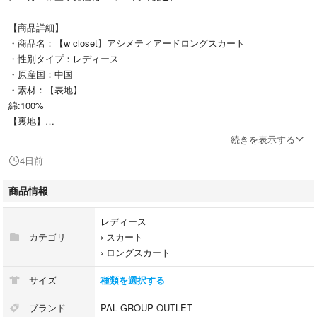
【商品詳細】
・商品名：【w closet】アシメティアードロングスカート
・性別タイプ：レディース
・原産国：中国
・素材：【表地】
綿:100%
【裏地】
ポリエステル:100%
続きを表示する
・サイズ：F
4日前
・クリーニング：
・品番：WCZ1061401A0002(SE5336)
商品情報
【サイズ詳細】
レディース
サイズ|ウエスト|ヒップ|スカート丈
カテゴリ
›
スカート
F|30/55|-|95
›
ロングスカート
サイズ
種類を選択する
【商品説明】
春夏にぴったりなコットンフリルスカート
ブランド
PAL GROUP OUTLET