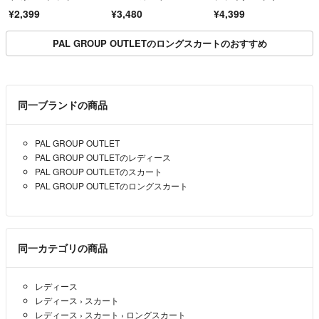
こちらの商品はラクマ公式パートナーの楽天グループ株式会社のRakute
スカート サイズ36 ネ
¥2,399
¥3,480
¥4,399
イビー レディース 古
n Fashionによって出品されています。
着 中古 USED
PAL GROUP OUTLETのロングスカートのおすすめ
同一ブランドの商品
PAL GROUP OUTLET
PAL GROUP OUTLETのレディース
PAL GROUP OUTLETのスカート
PAL GROUP OUTLETのロングスカート
同一カテゴリの商品
レディース
レディース
›
スカート
レディース
›
スカート
›
ロングスカート