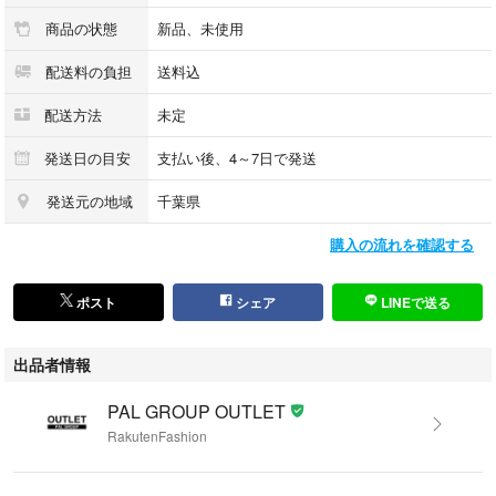
商品の状態
新品、未使用
▼デザイン
・アシンメトリーなフリルがフレンチガーリーな印象のデティール
配送料の負担
送料込
・総ウエストゴムなので履き心地もらくちん◎
・どの面で着用しても可愛い
配送方法
未定
▼コーディネート
発送日の目安
支払い後、4～7日で発送
・今季トレンドのウエスタンベルトやブーツとの相性が抜群です
発送元の地域
千葉県
・グリーンはコーデの差し色に！ラフにＴシャツと合わせるだけでおしゃ
れ見え
購入の流れを確認する
※洗濯、取り扱い
洗濯:40度限度 手洗い
ポスト
シェア
LINEで送る
アイロン:低温120℃まで スチームなし（あて布使用）
タンブル乾燥:不可
出品者情報
--------------------
裏地：あり
PAL GROUP OUTLET
透け感：なし
RakutenFashion
厚さ：うすめ
伸縮性：あり（ウエストゴム部分）