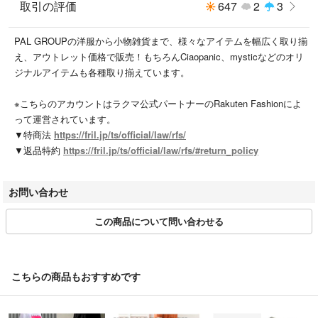
--------------------
取引の評価
647
2
3
【商品のお気に入り登録】
PAL GROUPの洋服から小物雑貨まで、様々なアイテムを幅広く取り揃
お気に入りアイテムの値下げ・再入荷・在庫1点などの通知を受け取るこ
え、アウトレット価格で販売！もちろんCiaopanic、mysticなどのオリ
とができます。
ジナルアイテムも各種取り揃えています。
【ブランドのお気に入り登録】
新商品や再入荷、セール、クーポン配布などお得な情報を受け取ることが
※こちらのアカウントはラクマ公式パートナーのRakuten Fashionによ
できます。
って運営されています。
▼特商法
https://fril.jp/ts/official/law/rfs/
※サイト上のカラー名と、お届け商品に記載されているカラー名が異なる
▼返品特約
https://fril.jp/ts/official/law/rfs/#return_policy
場合がございます。
※商品の色味は、撮影場所や光のあたり具合などにより色味が違って見え
る場合が御座います。また、お客様のお使いのPCのモニター環境などに
お問い合わせ
より色味が違って見える場合が御座います。予めご了承の上ご注文下さ
い。
この商品について問い合わせる
※ご注文いただいた予約商品のお届け時期の確認は、注文履歴ページより
行えます。
こちらの商品もおすすめです
【よくあるお問い合わせ】
※配送方法について
日本郵便（宅配便またはポスト投函便）、佐川急便（宅配便）でのお届け