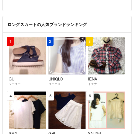
ロングスカートの人気ブランドランキング
1
2
3
GU
UNIQLO
IENA
ジーユー
ユニクロ
イエナ
4
5
6
SM2
GRL
SNIDEL