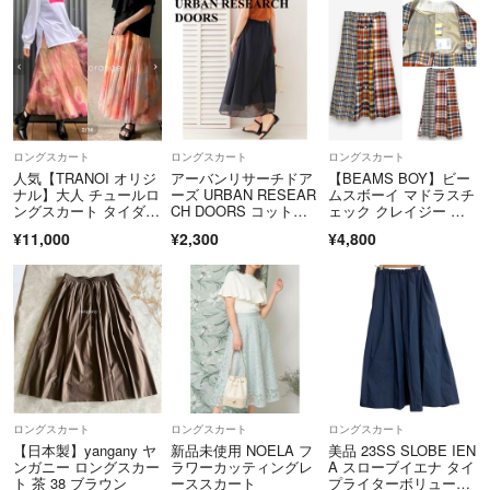
となります。
※納期・発送予定について
取り寄せ商品等、発送までお時間を頂く商品もございます。「発送日の目
安」をご確認のうえご購入ください。
ロングスカート
ロングスカート
ロングスカート
※在庫確保について
人気【TRANOI オリジ
アーバンリサーチドア
【BEAMS BOY】ビー
同時刻に同商品の注文が集中した場合等、在庫が確保できない場合がござ
ナル】大人 チュールロ
ーズ URBAN RESEAR
ムスボーイ マドラスチ
います。
ングスカート タイダイ
CH DOORS コットン
ェック クレイジー ス
柄 フレア
シルクロングスカー
カート
¥11,000
¥2,300
¥4,800
ト クリーニング済
※キャンセルについて
ご購入後のお客様のご都合によるキャンセルは、システム上承れませんの
でよくご確認のうえご購入ください。
※商品仕様について
現物の写真を追加でアップする等、記載以上の商品情報のご質問を頂きま
しても対応できかねます。
ロングスカート
ロングスカート
ロングスカート
メーカー希望小売価格は、楽天市場「商品価格ナビ」に登録されている価
【日本製】yangany ヤ
新品未使用 NOELA フ
美品 23SS SLOBE IEN
ンガニー ロングスカー
ラワーカッティングレ
A スローブイエナ タイ
格に準じています。
ト 茶 38 ブラウン
ーススカート
プライターボリューム