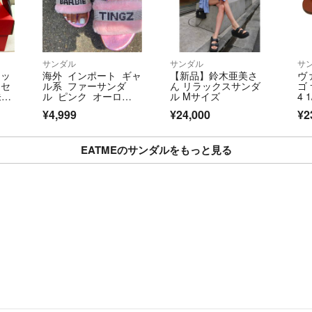
サンダル
サンダル
サ
マッ
海外 インポート ギャ
【新品】鈴木亜美さ
ヴ
 セ
ル系 ファーサンダ
ん リラックスサンダ
ゴ
未使
ル ピンク オーロ
ル Mサイズ
4 
ラ 夏 サンダル 靴
ス 
¥4,999
¥24,000
¥2
34
EATMEのサンダルをもっと見る