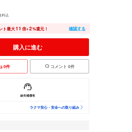
送料込
11
2
確認する
ント最大
倍+
%還元！
購入に進む
 0件
コメント 0件
紛失補償有
ラクマ安心・安全への取り組み