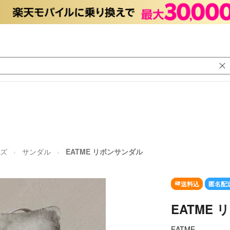
ーズ
サンダル
EATME リボンサンダル
送料込
匿名配
EATME
EATME