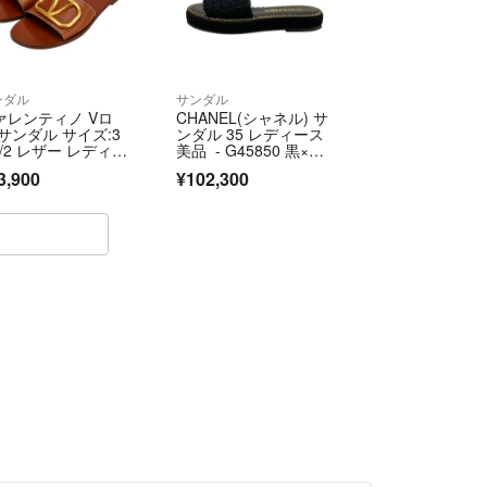
ンダル
サンダル
ァレンティノ Vロ
CHANEL(シャネル) サ
 サンダル サイズ:3
ンダル 35 レディース
1/2 レザー レディー
美品 - G45850 黒×ゴ
VALENTINO 【1-02
ールド ココマーク/チ
3,900
¥102,300
736】
ェーン ウール、アル
パカ