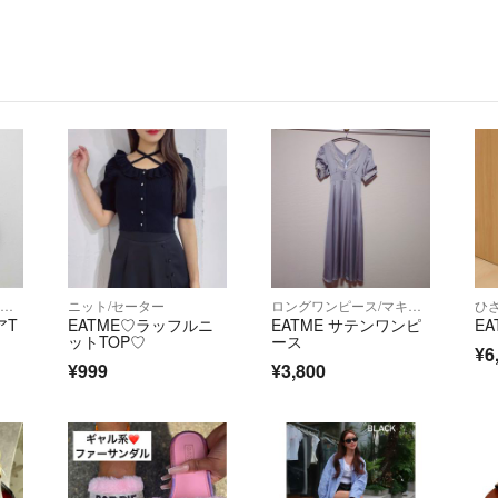
ベアトップ/チューブトップ
ニット/セーター
ロングワンピース/マキシワンピース
ひ
アT
EATME♡ラッフルニ
EATME サテンワンピ
E
ットTOP♡
ース
¥6
¥999
¥3,800