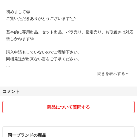
初めまして😀
ご覧いただきありがとうございます^_^
基本的に専用出品、セット出品、バラ売り、指定売り、お取置きは対応
致しかねます💦
購入申請もしていないのでご理解下さい。
同梱発送が出来ない旨をご了承ください。
たまにゲリラ格安をします。
続きを表示する
お楽しみにして頂けると幸いです。
コメント
お取引に関するご質問、ご要望は全てご購入前に
各商品ページにてコメントお願い致します🙇‍♂️
商品について質問する
仕事しておりますので返信が遅くなる場合がありますのでご理解頂けれ
ば幸いです。
同一ブランドの商品