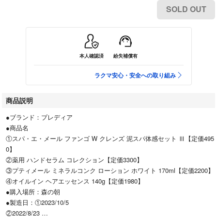
SOLD OUT
本人確認済
紛失補償有
ラクマ安心・安全への取り組み
商品説明
●ブランド：プレディア
●商品名
①スパ・エ・メール ファンゴ W クレンズ 泥スパ体感セット Ⅲ【定価495
0】
②薬用 ハンドセラム コレクション【定価3300】
③プティメール ミネラルコンク ローション ホワイト 170ml【定価2200】
④オイルイン ヘアエッセンス 140g【定価1980】
●購入場所：森の朝
●製造日：①2023/10/5
②2022/8/23