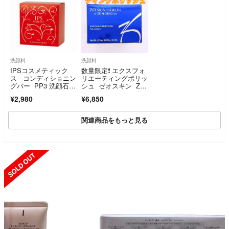
洗顔料
洗顔料
IPSコスメティック
数量限定❗️ エクスフォ
ス コンディショニン
リエーティングポリッ
グバー PP3 洗顔石
シュ ゼオスキン ZO
鹸 1個
SKIN
¥2,980
¥6,850
関連商品をもっと見る
SOLD OUT