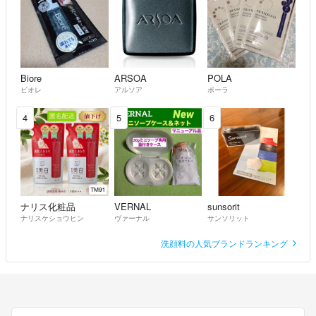
Biore
ARSOA
POLA
ビオレ
アルソア
ポーラ
4
5
6
ナリス化粧品
VERNAL
sunsorit
ナリスケショウヒン
ヴァーナル
サンソリット
洗顔料の人気ブランドランキング