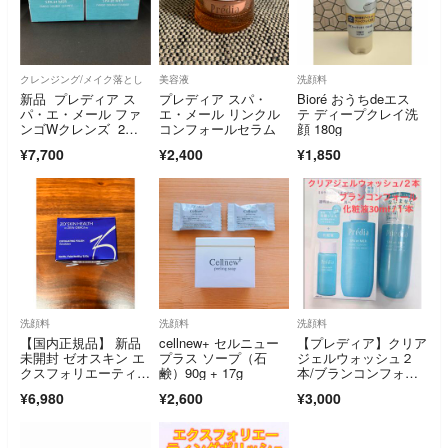
クレンジング/メイク落とし
美容液
洗顔料
新品 プレディア ス
プレディア スパ・
Bioré おうちdeエス
パ・エ・メール ファ
エ・メール リンクル
テ ディープクレイ洗
ンゴWクレンズ 2
コンフォールセラム
顔 180g
個
¥7,700
¥2,400
¥1,850
洗顔料
洗顔料
洗顔料
【国内正規品】 新品
cellnew+ セルニュー
【プレディア】クリア
未開封 ゼオスキン エ
プラス ソープ（石
ジェルウォッシュ２
クスフォリエーティン
鹸）90g + 17g
本/ブランコンフォー
グ ポリッシュ65g
ル30ml
¥6,980
¥2,600
¥3,000