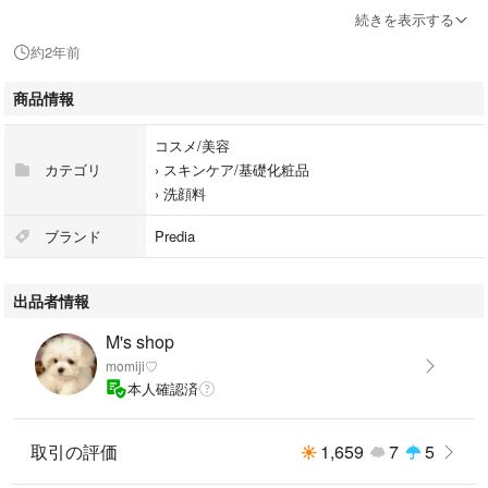
●状態：新品未開封、外箱に凹みなど有り
続きを表示する
約2年前
何か気になること等あればコメントお願いいたします。
50 0458 2351
商品情報
コスメ/美容
カテゴリ
›
スキンケア/基礎化粧品
›
洗顔料
ブランド
Predia
出品者情報
M's shop
momiji♡
本人確認済
取引の評価
1,659
7
5