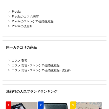
気持ちよくお取引が行えますよう、
Predia
何卒宜しくお願い致します😌
Prediaのコスメ/美容
Prediaのスキンケア/基礎化粧品
Prediaの洗顔料
同一カテゴリの商品
コスメ/美容
コスメ/美容
›
スキンケア/基礎化粧品
コスメ/美容
›
スキンケア/基礎化粧品
›
洗顔料
洗顔料の人気ブランドランキング
1
2
3