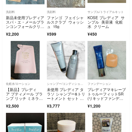
洗顔料
洗顔料
サンプル/トライアルキット
新品未使用プレディア
ファンゴ フェイシャ
KOSE プレディア サ
スパ・エ・メールブラ
ルスクラブ ウォッシ
ンプル 美容液 化粧
ンコンフォールクリア
ュ 15g
水 クリーム
ジェルウォッシュ
¥2,200
¥599
¥450
化粧水/ローション
シャンプー/コンディショナーセット
ファンデーション
【新品】プレディ
未使用 プレディア タ
プレディアマキレーブ
ア プティメール プラ
ラソ シャンプー&トリ
トゥルーフィットSR
ンプ リッチ ミネラル
ートメント セット ヘ
(リキッドファンデー
コンク ローション
アケア 美容
ショ) OC-405
¥2,500
¥3,777
¥1,200