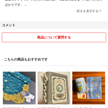
ばかりです。
続きを表示する
育児の合間の対応になるのですぐに対応できないこともあります。
コメント
※お急ぎやご希望の対応方法などありましたら購入前にコメント下さ
い！できる限り対応させていただきます。
購入申請後はお受けできません🙇🏻‍♀️
商品について質問する
⭐︎購入申請はご自由にどうぞ！
購入代行者さまも歓迎です。
こちらの商品もおすすめです
⭐︎値下げ交渉は承っておりません。
⭐︎おまとめの場合はご希望の商品にコメント(絵文字だけでも可)をして
からご連絡ください。1日お取り置き致します。
いいねだと把握できないので必ずコメントでお願いします🙇🏻‍♀️
他のオークションサイトでは多数のお取引をさせていただきました。
こちらでも気持ちの良いお取引、迅速な対応ができるよう努めます。
キャラクターグッズ
キャラクターグッズ
ノベルティグッズ