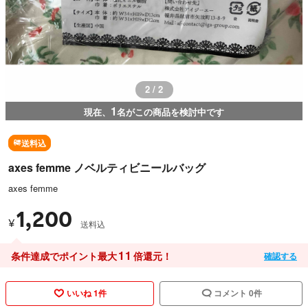
1 / 2
1
現在、
名がこの商品を検討中です
送料込
axes femme ノベルティビニールバッグ
axes femme
1,200
¥
送料込
11
条件達成でポイント最大
倍還元！
確認する
いいね 1件
コメント 0件