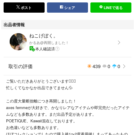
ポスト
シェア
LINEで送る
出品者情報
ねこげぼく。
かるあ@再開しました！
本人確認済
取引の評価
439
0
0
ご覧いただきありがとうございます🙇🏻‍♀️
忙しくてなかなか出品できてません💦
この度大量断捨離につき再開しました！
axes femmeが大好きで、かなりレアなアイテムや即完売だったアイテ
ムなども多数あります。まだ出品予定があります。
POETIQUE、Kawaii混在しております。
お色違いなども多数あります。
ほぼコレクションでしたので購入後1〜2度着用後しまってあったもの