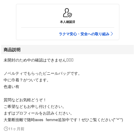
本人確認済
ラクマ安心・安全への取り組み
商品説明
未開封のため中の確認はできません🙇🏻‍♀️
ノベルティでもらったビニールバッグです。
中に巾着？がついてます。
色違い有
質問などお気軽どうぞ！
ご希望などもお申し付けください。
まずはプロフィールをお読みください。
大量断捨離で随時axes femme追加中です！ぜひご覧ください(*´꒳`*)
11ヶ月前