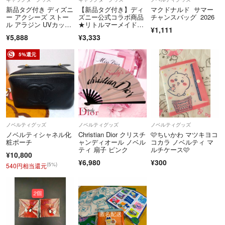
☆保管状況☆
新品タグ付き ディズニ
【新品タグ付き】ディ
マクドナルド サマー
・喫煙者なし
ー アクシーズ ストー
ズニー公式コラボ商品
チャンスバッグ 2026
ル アラジン UVカット
★リトルマーメイド★
・猫(長毛種)多頭飼育
¥1,111
加工 /スカーフ ジャス
グレー
¥5,888
¥3,333
・3歳児自宅保育中
ミン
・クローゼットにハンガー保管、もしくはタンスの中に畳んで保管(畳
5%還元
みジワのあるものも有)
着用回数の少ないものばかりですが、あくまで自宅保管ですのでデリケ
ートな方のご購入はお控えください。
また猫アレルギーの方もお気を付けください。
汚れほつれなども確認しておりますが見落としがある場合もあります。
ご了承ください。
ノベルティグッズ
ノベルティグッズ
ノベルティグッズ
ノベルティシャネル化
Christian Dior クリスチ
🩷ちいかわ マツキヨコ
☆ノークレームノーリターンでお願い致します。
粧ポーチ
ャンディオール ノベル
コカラ ノベルティ マ
ティ 扇子 ピンク
ルチケース🩷
¥10,800
☆発送は1週間以内を予定しております。
¥6,980
¥300
(5%)
540円相当還元
☆基本はゆうパケット発送です。
発送方法ご指定の場合は別途送料ご負担していただければ対応可能です
ご質問などお気軽にどうぞ！