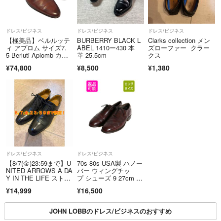
ドレス/ビジネス
ドレス/ビジネス
ドレス/ビジネス
【極美品】ベルルッテ
BURBERRY BLACK L
Clarks collection メン
ィ アプロム サイズ7.
ABEL 1410ー430 本
ズローファー クラー
5 Berluti Aplomb カリ
革 25.5cm
クス
グラフィ レザーシュー
¥74,800
¥8,500
¥1,380
ズ 純正シューツリー付
ドレス/ビジネス
ドレス/ビジネス
【8/7(金)23:59まで】U
70s 80s USA製 ハノー
NITED ARROWS A DA
バー ウィングチッ
Y IN THE LIFE ストレ
プ シューズ 9 27cm ヴ
ートチップ 革靴 黒 25
ィンテージ 本革 レザ
¥14,999
¥16,500
cm
ー 革靴 フルブロー
グ メダリオン 内羽
根 バーガンディ
JOHN LOBBのドレス/ビジネスのおすすめ