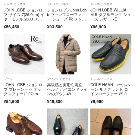
ドレス/ビジネス
ドレス/ビジネス
ドレス/ビジネス
JOHN LOBB ジョンロ
ジョンロブ／John Lob
JOHN LOBB WILLIA
ブ サイズ:7(26.0cm) イ
b ヴァンプローファ
M II ダブルモンク シュ
ヤーモデル 2003 メダ
ー シューズ 靴 メン
ーズ レザー 7E
リオン レザー オック
ズ 男性 男性用 レザ
¥56,450
¥93,500
¥86,900
スフォード ドレス シ
ー 革 本革 ブラウ
ューズ JOHN LOBB 20
ン 茶 Cutter コブラヴ
03 MADE IN ENGLAN
ァンプ スリッポン レ
D ブラウン ブラン
ザーソール
ド 靴 革靴【メンズ】
【中古】
ブーツ
ダウンジャケット
ドレス/ビジネス
JOHN LOBB ジョンロ
高級感と実用性両立！
COLE HAAN コールハ
ブ プレーントゥ オッ
ヘルノ ハイエンドライ
ーン ルナグランド コ
クスフォード 27cm
ンのダウン48
インローファー 29.0
㎝ 黒
¥54,600
¥49,800
¥9,980