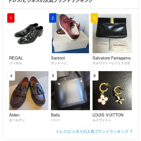
ドレス/ビジネスの人気ブランドランキング
1
2
3
REGAL
Santoni
Salvatore Ferragamo
リーガル
サントーニ
サルヴァトーレフェラガモ
4
5
6
Alden
Bally
LOUIS VUITTON
オールデン
バリー
ルイヴィトン
ドレス/ビジネスの人気ブランドランキング