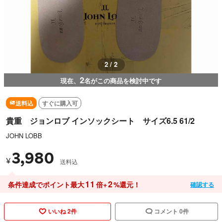
1 / 2
2
現在、
名がこの商品を検討中です
送料込
すぐに購入可
貴重 ジョンロブ インソックシート サイズ6.5 61/2
JOHN LOBB
3,980
¥
送料込
11
2
条件達成でポイント最大
倍+
%還元！
確認する
いいね 2件
コメント 0件