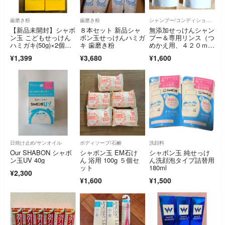
歯磨き粉
歯磨き粉
シャンプー/コンディショナーセット
【新品未開封】シャボ
８本セット 新品シャ
無添加せっけんシャン
ン玉 こどもせっけん
ボン玉せっけんハミガ
プー＆専用リンス（つ
ハミガキ(50g)×2個セ
キ 歯磨き粉
めかえ用、４２０ｍ
ット売り
L）各１個
¥1,399
¥3,680
¥1,600
日焼け止め/サンオイル
ボディソープ/石鹸
洗顔料
Our SHABON シャボ
シャボン玉 EM石け
シャボン玉 純せっけ
ン玉UV 40g
ん 浴用 100g ５個セ
ん洗顔泡タイプ詰替用
ット
180ml
¥2,300
¥1,600
¥1,500