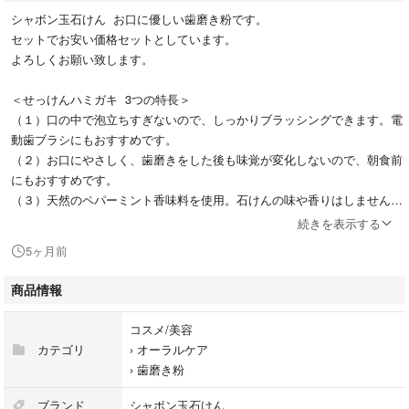
シャボン玉石けん お口に優しい歯磨き粉です。
セットでお安い価格セットとしています。
よろしくお願い致します。
＜せっけんハミガキ 3つの特長＞
（１）口の中で泡立ちすぎないので、しっかりブラッシングできます。電
動歯ブラシにもおすすめです。
（２）お口にやさしく、歯磨きをした後も味覚が変化しないので、朝食前
にもおすすめです。
（３）天然のペパーミント香味料を使用。石けんの味や香りはしません。
続きを表示する
＜発泡剤に合成界面活性剤を使用していません＞
5ヶ月前
ラウリル硫酸ナトリウムなどの合成界面活性剤、パラペンなどの防腐剤を
使用していません。
商品情報
発泡剤に石けん成分のみの純植物性無添加石けんを使用しています。
コスメ/美容
カテゴリ
›
オーラルケア
›
歯磨き粉
ブランド
シャボン玉石けん