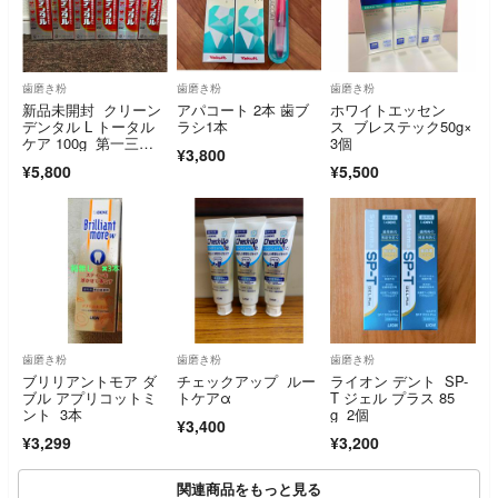
歯磨き粉
歯磨き粉
歯磨き粉
新品未開封 クリーン
アパコート 2本 歯ブ
ホワイトエッセン
デンタル L トータル
ラシ1本
ス ブレステック50g×
ケア 100g 第一三共
3個
¥3,800
ヘルスケア
¥5,800
¥5,500
歯磨き粉
歯磨き粉
歯磨き粉
ブリリアントモア ダ
チェックアップ ルー
ライオン デント SP-
ブル アプリコットミ
トケアα
T ジェル プラス 85
ント 3本
g 2個
¥3,400
¥3,299
¥3,200
関連商品をもっと見る