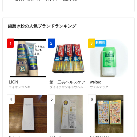
歯磨き粉の人気ブランドランキング
1
2
3
LION
第一三共ヘルスケア
weltec
ライオンジムキ
ダイイチサンキョウヘルスケア
ウェルテック
4
5
6