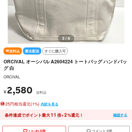
3 / 8
送料込
匿名配送
すぐに購入可
ORCIVAL オーシバル A2604224 トートバッグ ハンドバッ
グ 白
ORCIVAL
2,580
¥
送料込
25円相当還元(1%)
内訳を見る
11
2
条件達成でポイント最大
倍+
%還元！
確認する
いいね 0件
コメント 0件