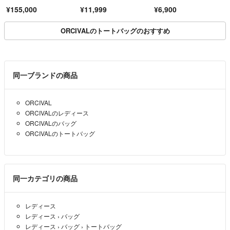
グ baby blue
ク 黒 HerveChapelie
¥155,000
¥11,999
¥6,900
r 舟形トート
ORCIVALのトートバッグのおすすめ
同一ブランドの商品
ORCIVAL
ORCIVALのレディース
ORCIVALのバッグ
ORCIVALのトートバッグ
同一カテゴリの商品
レディース
レディース
›
バッグ
レディース
›
バッグ
›
トートバッグ