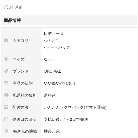
色：ホワイト
3ヶ月前
状態：C 部分的にシミがあり使用感があります。1箇所角のダメージがあ
商品情報
ります。生地は厚手で現状使用に問題はありません。
古着という事をご理解の上、ご購入お願いいたします。
レディース
カテゴリ
›
バッグ
管理番号:A2604224
›
トートバッグ
他にもバッグを多数出品しているので見て頂けると嬉しいです。
サイズ
なし
-状態説明-
ブランド
ORCIVAL
SS：未使用品（当店基準によるものです）
商品の状態
やや傷や汚れあり
S：美品
A：状態良好
配送料の負担
送料込
B：若干の色褪せ・スレがあるが着用には問題ない一般的古着
C：色落ち・ホツレ等が目立つ
配送方法
かんたんラクマパック(ヤマト運輸)
D：穴・破れあり、着用困難
発送日の目安
支払い後、1～2日で発送
発送元の地域
神奈川県