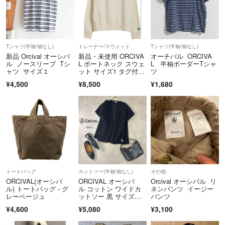
Tシャツ(半袖/袖なし)
トレーナー/スウェット
Tシャツ(半袖/袖なし)
新品 Orcival オーシバ
新品・未使用 ORCIVA
オーチバル ORCIVA
ル ノースリーブ Tシ
L ボートネック スウェ
L 半袖ボーダーTシャ
ャツ サイズ１
ット サイズ1 タグ付
ツ
き ECRU
¥4,500
¥8,500
¥1,680
トートバッグ
カットソー(半袖/袖なし)
その他
ORCIVAL(オーシバ
ORCIVAL オーシバ
Orcival オーシバル リ
ル) トートバッグ - グ
ル コットン ワイドカ
ネンパンツ イージー
レーベージュ
ットソー 黒 サイズ
パンツ
1 M〜L相当
¥4,600
¥5,080
¥3,100