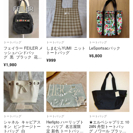
トートバッグ
トートバッグ
トートバッグ
フェイラー FEILER メ
しまむらYUMI ニット
LeSportsacバック
ッシュハンドバッ
トートバッグ
¥6,800
グ 黒 ブラック 花
¥999
柄 トートバッグ
¥1,980
トートバッグ
トートバッグ
トートバッグ
シャネル キャビアス
Herlipto ハーリップト
★エルベシャプリエ 10
キン ビンテージトー
ゥ ハリプ 名古屋限
28N 舟型トートバッ
トバッグ 白
定 新色 トートバッ
グ ノワール ブラッ