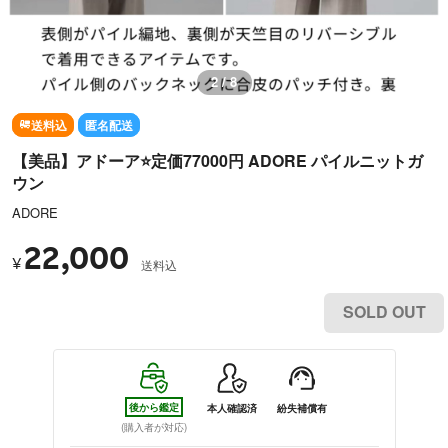
2 / 8
送料込
匿名配送
【美品】アドーア⭐️定価77000円 ADORE パイルニットガ
ウン
ADORE
22,000
¥
送料込
SOLD OUT
後から鑑定
本人確認済
紛失補償有
(購入者が対応)