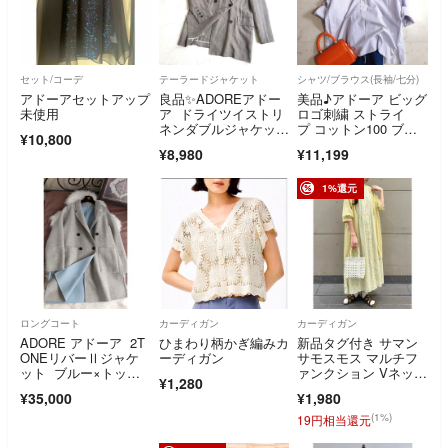
セット/コーデ
テーラードジャケット
シャツ/ブラウス(長袖/七分)
アドーアセットアップ
良品✨ADOREアドー
美品♪アドーア ビッグ
未使用
ア ドライツイストリ
ロゴ刺繍 ストライ
ネンダブルジャケッ
プ コットン100 ブラ
¥10,800
ト リネン100%
ウス
¥8,980
¥11,199
1%還元
ロングコート
カーディガン
カーディガン
ADORE アドーア 2T
ひまわり柄かぎ編みカ
新品タグ付き サマン
ONEリバーⅡジャケ
ーディガン
サモスモス マルチフ
ット ブルー×トップ
ァンクション Vネック
¥1,280
グレー
ロングカーディガン
¥35,000
¥1,980
(1%)
19円相当還元