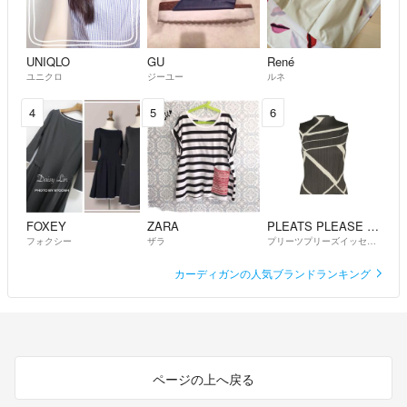
UNIQLO
GU
René
ユニクロ
ジーユー
ルネ
4
5
6
FOXEY
ZARA
PLEATS PLEASE ISSEY MIYAKE
フォクシー
ザラ
プリーツプリーズイッセイミヤケ
カーディガンの人気ブランドランキング
ページの上へ戻る