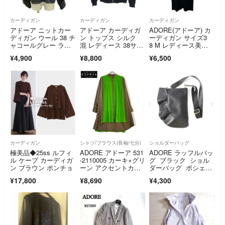
カーディガン
カーディガン
カーディガン
アドーア ニットカー
アドーア カーディガ
ADORE(アドーア) カ
ディガン ウール 38 チ
ン トップス シルク
ーディガン サイズ3
ャコールグレー ラウ
混 レディース 38サイ
8 M レディース美
ンドネック
ズ ネイビー ADORE
品 - 黒 長袖/ロング丈
¥4,900
¥8,800
¥6,500
カーディガン
シャツ/ブラウス(長袖/七分)
ショルダーバッグ
極美品◆25ss ルフィ
ADORE アドーア 531
ADORE ラッフルバッ
ル ケープ カーディガ
-2110005 カーキ×グリ
グ ブラック ショル
ン ブラウン ポンチョ
ーン アクセントカラ
ダーバッグ ポシェッ
ーコンビロングブラウ
ト
¥17,800
¥8,690
¥4,300
ス 38