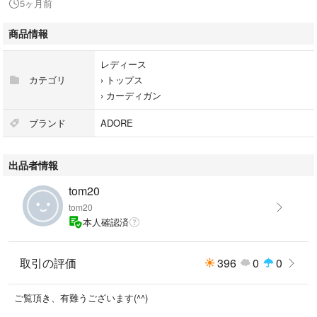
5ヶ月前
2〜3回程度の着用で、目立ったダメージなく美品です。
袖を折って着用したため、折あとがややございます。
商品情報
あくまでも個人所有・ユーズドをご理解の上、購入をご検討下さいませ。
レディース
カテゴリ
›
トップス
›
カーディガン
※※ 他サイトにも出品中のため、出品を取下げる場合がございます ご了承
下さいませ。
ブランド
ADORE
出品者情報
tom20
◆サイズ：38
tom20
◆カラー：ベージュ
本人確認済
サイズ···M
取引の評価
396
0
0
ご覧頂き、有難うございます(^^)