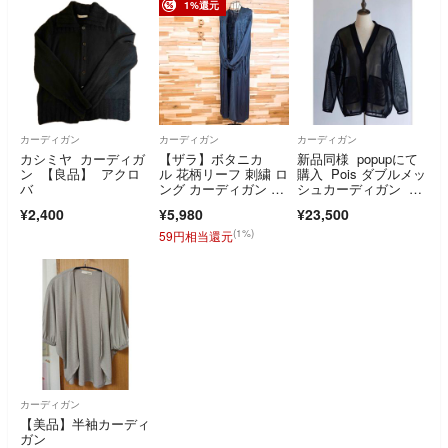
1%還元
カーディガン
カーディガン
カーディガン
カシミヤ カーディガ
【ザラ】ボタニカ
新品同様 popupにて
ン 【良品】 アクロ
ル 花柄リーフ 刺繍 ロ
購入 Pois ダブルメッ
バ
ング カーディガン ガ
シュカーディガン ポ
ウン XS-S 紺
ワ ブラック 黒
¥2,400
¥5,980
¥23,500
(1%)
59円相当還元
カーディガン
【美品】半袖カーディ
ガン