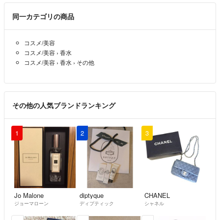
同一カテゴリの商品
コスメ/美容
コスメ/美容
›
香水
コスメ/美容
›
香水
›
その他
その他の人気ブランドランキング
1
2
3
Jo Malone
diptyque
CHANEL
ジョーマローン
ディプティック
シャネル