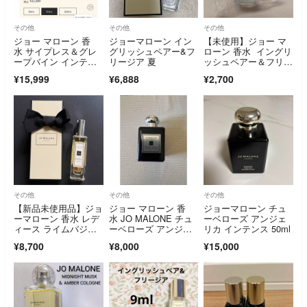
その他
その他
その他
ジョー マローン 香
ジョーマローン イン
【未使用】ジョー マ
水 サイプレス＆グレ
グリッシュペアー&フ
ローン 香水 イングリ
ープバイン インテン
リージア 夏
ッシュペアー＆フリー
ス ED
ジア ミニ香水 EDC 9
¥15,999
¥6,888
¥2,700
ml
その他
その他
その他
【新品未使用品】ジョ
ジョー マローン 香
ジョーマローン チュ
ーマローン 香水 レデ
水 JO MALONE チュ
ーベローズ アンジェ
ィース ライムバジル
ーベローズ アンジェ
リカ インテンス 50ml
＆マンダリン
リカ
¥8,700
¥8,000
¥15,000