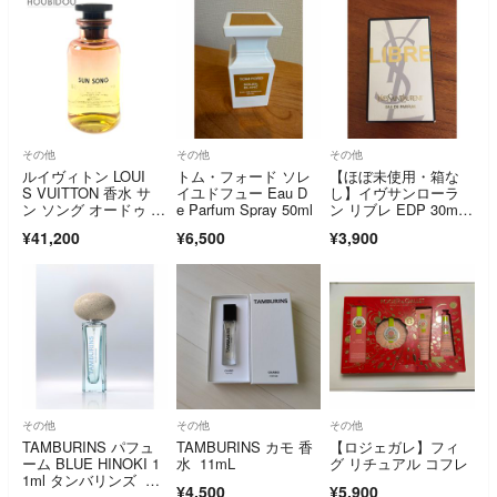
その他
その他
その他
ルイヴィトン LOUI
トム・フォード ソレ
【ほぼ未使用・箱な
S VUITTON 香水 サ
イユドフュー Eau D
し】イヴサンローラ
ン ソング オードゥ パ
e Parfum Spray 50ml
ン リブレ EDP 30m
ルファン 未開封品 10
l SP 香水
¥41,200
¥6,500
¥3,900
0m 新品 未使用 LP04
27【中古】
その他
その他
その他
TAMBURINS パフュ
TAMBURINS カモ 香
【ロジェガレ】フィ
ーム BLUE HINOKI 1
水 11mL
グ リチュアル コフレ
1ml タンバリンズ ブ
¥4,500
¥5,900
ルーヒノキ