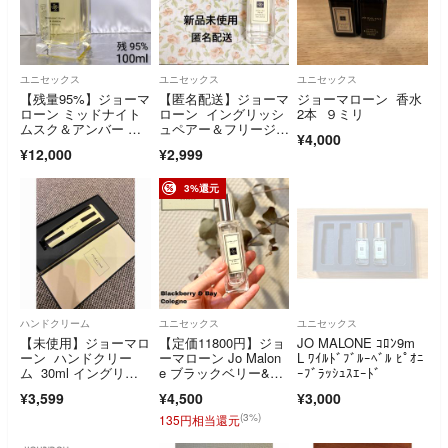
ユニセックス
ユニセックス
ユニセックス
【残量95%】ジョーマ
【匿名配送】ジョーマ
ジョーマローン 香水
ローン ミッドナイト
ローン イングリッシ
2本 ９ミリ
ムスク＆アンバー コ
ュペアー＆フリージ
¥4,000
ロン 100ml
ア 香水 コロン
¥12,000
¥2,999
3%還元
ハンドクリーム
ユニセックス
ユニセックス
【未使用】ジョーマロ
【定価11800円】ジョ
JO MALONE ｺﾛﾝ9m
ーン ハンドクリー
ーマローン Jo Malon
L ﾜｲﾙﾄﾞﾌﾞﾙｰﾍﾞﾙ ﾋﾟｵﾆ
ム 30ml イングリッ
e ブラックベリー&ベ
ｰﾌﾞﾗｯｼｭｽｴｰﾄﾞ
シュペアー&フリージ
イ コロン 残量7割 香
¥3,599
¥4,500
¥3,000
ア
水 メンズ レディー
ス 安い
(3%)
135円相当還元