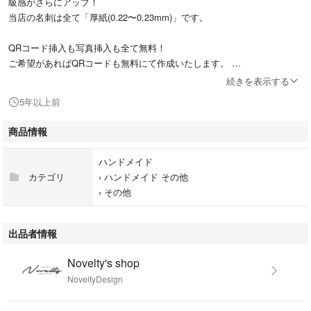
級感がさらにアップ！
当店の名刺は全て「厚紙(0.22〜0.23mm)」です。
QRコード挿入も写真挿入も全て無料！
ご希望があればQRコードも無料にて作成いたします。
基本は見本のカスタマイズによるセミオーダーですが、ご要望がある場合
続きを表示する
は、なるべくご希望に添いたいと思いますので、ご相談くださいませ＾＾
5年以上前
ぜひ、お客様だけのオリジナルの名刺をお作りください。
アクセサリー台紙やショップカードとしてもどうぞ！
商品情報
■オプション
ハンドメイド
◯角丸加工：100枚につき600円いただきます。
カテゴリ
›
ハンドメイド その他
◯グロス加工/200枚まで：100枚につき1,300円いただきます。
›
その他
◯ロゴトレース/1,100円：お手持ちの写真またはラフ画より、ロゴデータ
を制作します。
◯地図作成/1,100円：簡単な地図を制作します。
出品者情報
■ご注文からお届けまで
Novelty's shop
１. ご注文
NoveltyDesign
ご希望のデザインページよりご連絡ください。
専用ページを出品しますので、そちらをご購入ください。