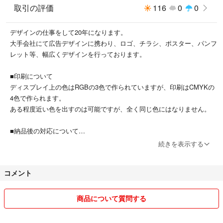
取引の評価
116
0
0
ご入金確認後、制作開始とさせて頂きます。
→ → →
デザインの仕事をして20年になります。
大手会社にて広告デザインに携わり、ロゴ、チラシ、ポスター、パンフ
２. 情報入力または記載内容をお知らせ
レット等、幅広くデザインを行っております。
ご購入後お知らせする入稿フォームより内容をご入力いただくか、フリマ
内のメッセージより記載内容をお知らせください。
■印刷について
写真を挿入される場合は、入稿フォームよりご入稿をお願いいたします。
ディスプレイ上の色はRGBの3色で作られていますが、印刷はCMYKの
4色で作られます。
→ → →
ある程度近い色を出すのは可能ですが、全く同じ色にはなりません。
３. 受付完了-翌営業日より2〜6営業日後発送
■納品後の対応について
原稿が届き次第、即日〜2日以内に作成しまして、サンプル画像をお送り
●商品がオーダーメイドである特性上、返品や返金の対応はいたしかね
続きを表示する
いたします。修正のやりとりの後、校了となります。修正は、基本何度で
ます。●
も無料です。データ製作が済みますと、受付完了となり【受付日完了日】
ただし、以下の場合は【商品到着後5日以内】にご連絡ください。
になります。
コメント
当社でも現物やデータを確認させていただきまして迅速に対応いたしま
す。
■発送日について/16：00締め切り
商品について質問する
◯マットラミネート名刺は【受付日完了日】より6営業日後発送
a．お申し込みの商品と現品が異なっている場合
◯マットラミネート無しは【受付日完了日】より2営業日後発送
b．印刷内容が申し込み原稿と明らかに異なっている場合