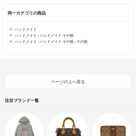
◯その他加工は+2営業日
c．大きな版ズレなど明らかな印刷不良
※出荷予定日はあくまで目安となります。様々な要因により印刷不良とな
同一カテゴリの商品
り再印刷を行う場合もございます。そのため、ご注文やご入稿は時間に余
お問い合わせいただいた際、確認のために写真をお送りいただくようお
裕をもってお願いいたします。
願いする場合がございますのであしからずご了承下さい。
ハンドメイド
お送りいただいた情報、弊社にてお預かりしているお客様サンプルを元
ハンドメイド
›
ハンドメイド その他
#名刺 #横型
に確認の上、対応いたします。
ハンドメイド
›
ハンドメイド その他
›
その他
尚、以下のものにつきましては再印刷対応不可の場合もございますので
予めご了承ください。
・使用状況や管理の経過による色の変化。
・商品お届け後、5日以上経過したもの。
・配送途中に商品に破損や傷が生じた場合。
ページの上へ戻る
・配布を行うなど一部でも使用した場合。
前回と全く同じ用紙とデータでも印刷する時期の環境により若干色味が
注目ブランド一覧
異なることがございます。すべての条件を完全に合わせることはできな
いことを予めご了承ください。
【営業時間】9:00 〜 18:00
（時間外でもなるべくご返事するようにしておりますが、状況により翌