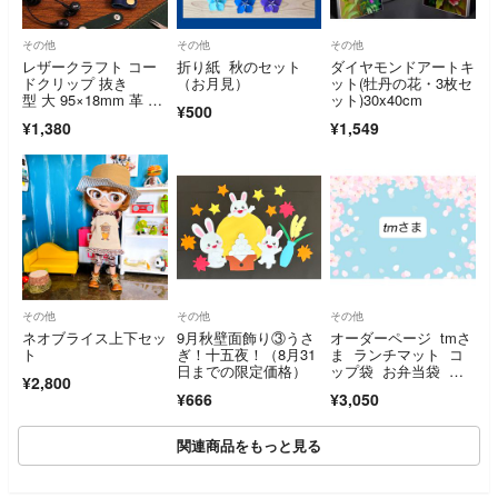
その他
その他
その他
レザークラフト コー
折り紙 秋のセット
ダイヤモンドアートキ
ドクリップ 抜き
（お月見）
ット(牡丹の花・3枚セ
型 大 95×18mm 革 型
ット)30x40cm
¥500
抜き 木製
¥1,380
¥1,549
その他
その他
その他
ネオブライス上下セッ
9月秋壁面飾り③うさ
オーダーページ tmさ
ト
ぎ！十五夜！（8月31
ま ランチマット コ
日までの限定価格）
ップ袋 お弁当袋 ハ
¥2,800
ンドメイド
¥666
¥3,050
関連商品をもっと見る