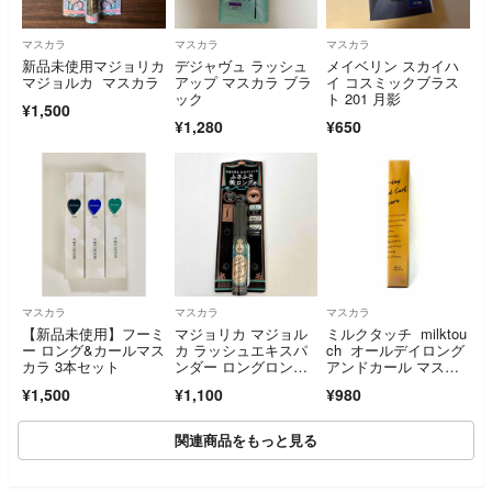
マスカラ
マスカラ
マスカラ
新品未使用マジョリカ
デジャヴュ ラッシュ
メイベリン スカイハ
マジョルカ マスカラ
アップ マスカラ ブラ
イ コスミックブラス
ック
ト 201 月影
¥1,500
¥1,280
¥650
マスカラ
マスカラ
マスカラ
【新品未使用】フーミ
マジョリカ マジョル
ミルクタッチ milktou
ー ロング&カールマス
カ ラッシュエキスパ
ch オールデイロング
カラ 3本セット
ンダー ロングロング
アンドカール マスカ
ロング EX BK999(黒
ラ クリスタルヘーゼ
¥1,500
¥1,100
¥980
目くっきりディファイ
ル
ンブラック)
関連商品をもっと見る