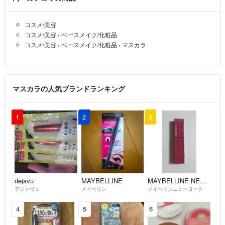
た。
自分勝手で傲慢な方とのお取り引きはトラブルの元ですのでお控え願い
コスメ/美容
たいと思います。
コスメ/美容
›
ベースメイク/化粧品
貴金属は家庭用の1ｇ表示の計りでの計量の為、多少の誤差があります
コスメ/美容
›
ベースメイク/化粧品
›
マスカラ
事ご了承願います。
あくまでも目安としてご参考願います。
お顔の見えないお取り引きですので気持ちの良いお取り引きを希望しま
マスカラの人気ブランドランキング
す。
期間内よりも早めに発送しております。
1
2
3
発送後の返品キャンセルはお断りしてますので気になる事はご購入前に
お尋ね下さい。
dejavu
MAYBELLINE
MAYBELLINE NEW YORK
デジャヴュ
メイベリン
メイベリンニューヨーク
4
5
6