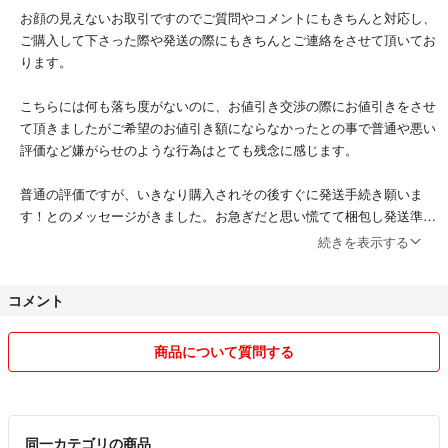
お顔の見えないお取引ですのでご質問やコメントにもきちんと対応し、
ご購入して下さった際や発送の際にもきちんとご連絡をさせて頂いてお
ります。
こちらには何も落ち度がないのに、お値引き交渉の際にお値引きをさせ
て頂きましたがご希望のお値引き額にならなかったとの事で普通や悪い
評価など嫌がらせのような行為はとても残念に感じます。
普通の評価ですが、いきなり購入されその後すぐに発送手続き願いま
す！とのメッセージがきました。お急ぎだと思い慌てて梱包し発送準備
をしている最中に数々色々と質問をされました。商品引用のお写真を載
続きを表示する
せておりましたので実際のお品物は3 4 5 枚目のお写真になります。わ
かりづらくて申し訳けございません。とご連絡をしました。こちらはお
コメント
尋ねに対してきちんと説明もしております。その後どちらでも良いとの
事でしたので急いで発送しました。発送の際も発送後もメッセージを送
りましたが一切返信無しで自己中な傲慢な方でした。
商品について質問する
本来気になる事や質問があるのであれば
ご購入前に問い合わせをして納得されてから購入するべきだと思いま
す。こちらはきちんと説明もしてから発送しております。本来悪い評価
をつけたかったですがトラブルが嫌なのでこちらは良い評価にしまし
同一カテゴリの商品