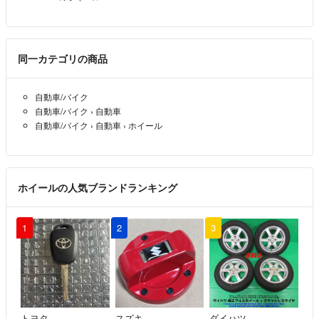
同一カテゴリの商品
自動車/バイク
自動車/バイク
›
自動車
自動車/バイク
›
自動車
›
ホイール
ホイールの人気ブランドランキング
1
2
3
トヨタ
スズキ
ダイハツ