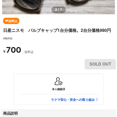
2 / 7
送料込
日産ニスモ バルブキャップ1台分価格。2台分価格980円
nismo
700
¥
送料込
SOLD OUT
本人確認済
ラクマ安心・安全への取り組み
商品説明