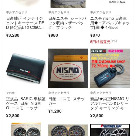
車外アクセサリ
車内アクセサリ
車外アクセサリ
日産純正 インテリジ
日産ニスモ シートバ
ニスモ nismo 日産車
ェントキーケース RE
ック収納レザーバッ
用◆エアバルブキャッ
D 限定品E12 C25C26
ク、ブラック
プ[黒]◆４個set
C27
¥3,280
¥980
¥870
(1%)
8円相当還元
その他
車外アクセサリ
車内アクセサリ
正規品 BASIC 車検証
日産 ニスモ ステッ
新品❗★純正NISMO リ
ケース 日産 NISM
カー
アルカーボン&レザー
O ニスモ ニッサ
タグ キーリング キー
¥1,200
ン カーボン
ホルダー
¥2,800
¥2,500