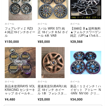
ホイール
ホイール
ホイール
フェアレディＺ RZ3
スバル WRX STI 純
【3985】B▲送料無料
4 純正19インチホイー
正 18インチ 8.5J ホイ
▲フォルクスワーゲン
ル
ール 4本 VAB
純正（UP!)▲17x6.5
J 4穴 PCD100 +39▲4
¥150,000
¥85,000
¥29,568
本 26103723
ホイール
ホイール
ホイール
新品未使用RAYS VOL
最速発送SUBARU 純
新品！１２インチ！ハ
KRACING センターキ
正 18インチ ホイー
イゼット アトレー N
ャップ ホイールキャ
ル 1本 フォレスタ
-VAN NV100 クリッ
ップ カーボン柄 TE
ー SL
パー キャリィなど
¥4,480
¥25,000
¥34,000
37 CE28 RE30
に MRT デイトナ
ズ G2 ホイール４本