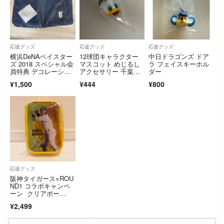
応援グッズ
応援グッズ
応援グッズ
横浜DeNAベイスター
12球団キャラクター
中日ドラゴンズ ドア
ズ 2018 スペシャル会
マスコット めじるし
ラ フェイスキーホル
員特典 デコレーショ
アクセサリー 千葉ロ
ダー
ントートバッグ ファ
ッテマリーンズ マー
¥1,500
¥444
¥800
ンクラブ限定 非売
くん
品 未開封
応援グッズ
阪神タイガース×ROU
ND1 コラボキャンペ
ーン クリアポー
チ 森下翔太
¥2,499