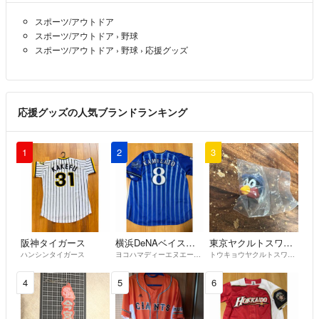
スポーツ/アウトドア
スポーツ/アウトドア
›
野球
スポーツ/アウトドア
›
野球
›
応援グッズ
応援グッズの人気ブランドランキング
1
2
3
阪神タイガース
横浜DeNAベイスターズ
東京ヤクルトスワローズ
ハンシンタイガース
ヨコハマディーエヌエーベイスターズ
トウキョウヤクルトスワローズ
4
5
6