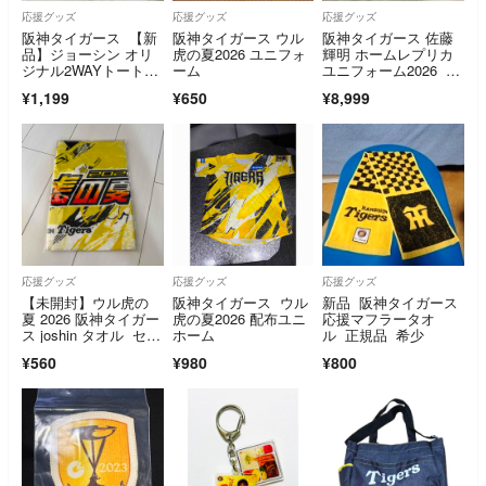
応援グッズ
応援グッズ
応援グッズ
阪神タイガース 【新
阪神タイガース ウル
阪神タイガース 佐藤
品】ジョーシン オリ
虎の夏2026 ユニフォ
輝明 ホームレプリカ
ジナル2WAYトートバ
ーム
ユニフォーム2026 L
ッグ 大容量
サイズ 新品
¥1,199
¥650
¥8,999
応援グッズ
応援グッズ
応援グッズ
【未開封】ウル虎の
阪神タイガース ウル
新品 阪神タイガース
夏 2026 阪神タイガー
虎の夏2026 配布ユニ
応援マフラータオ
ス joshin タオル セッ
ホーム
ル 正規品 希少
ト 上新電機
¥560
¥980
¥800