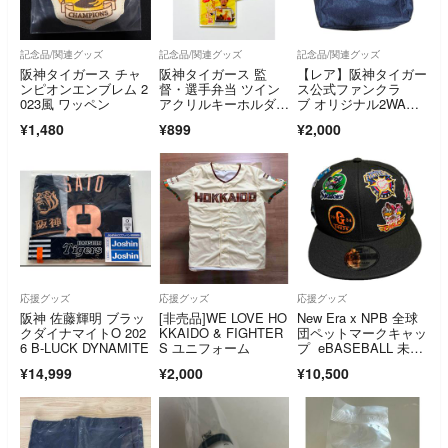
記念品/関連グッズ
記念品/関連グッズ
記念品/関連グッズ
阪神タイガース チャ
阪神タイガース 監
【レア】阪神タイガー
ンピオンエンブレム 2
督・選手弁当 ツイン
ス公式ファンクラ
023風 ワッペン
アクリルキーホルダ
ブ オリジナル2WA
ー 伊藤将司
Y デニムトートバッグ
¥1,480
¥899
¥2,000
応援グッズ
応援グッズ
応援グッズ
阪神 佐藤輝明 ブラッ
[非売品]WE LOVE HO
New Era x NPB 全球
クダイナマイトO 202
KKAIDO & FIGHTER
団ペットマークキャッ
6 B-LUCK DYNAMITE
S ユニフォーム
プ eBASEBALL 未使
用 タグ付き
¥14,999
¥2,000
¥10,500