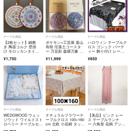
テーブル用品
テーブル用品
テーブル用品
【2枚セット】鍋敷
ポケモン×工芸展 葉山
ハロウィン テーブルク
き 陶器コルク 壁掛
有樹 珪藻土コースタ
ロス ゴシック パーテ
け モロッカンタイ
ー 万花彩 森羅万象 2
ィー 飾り付け レー
ル 白 青 b58
点セット
ス 文化祭 敷物
¥1,750
¥11,999
¥850
テーブル用品
テーブル用品
テーブル用品
WEDGWOOD ウェッ
ナチュラルフラワーテ
【美品】ピンク レー
ジウッド ワイルドスト
ーブルクロス 100×160
ス テーブルランナ
ロベリー テーブルセン
cm 北欧 小花柄 タッセ
ー 六角形 花柄 アンテ
ター 刺繍
ル付き
ィーク調 中古 テーブ