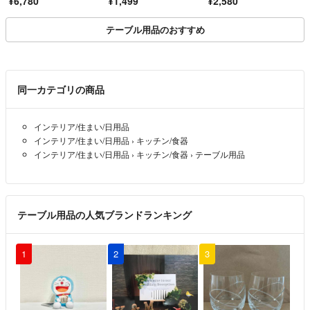
¥6,780
¥1,499
¥2,580
ルクロス テーブル用
品 幾何学 ダイヤ柄
テーブル用品のおすすめ
同一カテゴリの商品
インテリア/住まい/日用品
インテリア/住まい/日用品
›
キッチン/食器
インテリア/住まい/日用品
›
キッチン/食器
›
テーブル用品
テーブル用品の人気ブランドランキング
1
2
3