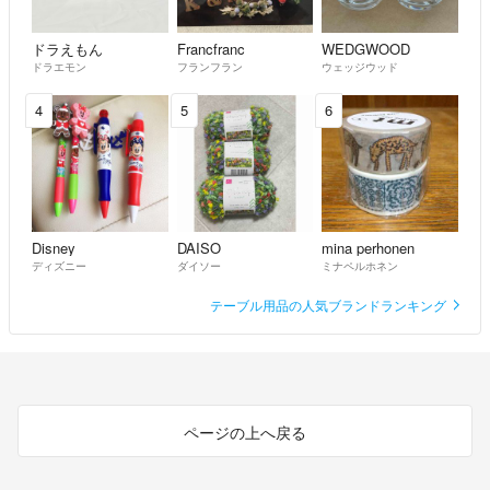
ドラえもん
Francfranc
WEDGWOOD
ドラエモン
フランフラン
ウェッジウッド
4
5
6
Disney
DAISO
mina perhonen
ディズニー
ダイソー
ミナペルホネン
テーブル用品の人気ブランドランキング
ページの上へ戻る