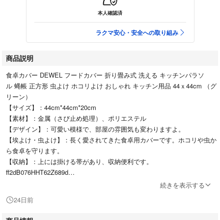
本人確認済
ラクマ安心・安全への取り組み
商品説明
食卓カバー DEWEL フードカバー 折り畳み式 洗える キッチンパラソ
ル 蝿帳 正方形 虫よけ ホコリよけ おしゃれ キッチン用品 44ｘ44cm （グ
リーン）
【サイズ】：44cm*44cm*20cm
【素材】：金属（さび止め処理）、ポリエステル
【デザイン】：可愛い模様で、部屋の雰囲気も変わりますよ。
【埃よけ・虫よけ】：長く愛されてきた食卓用カバーです。ホコリや虫か
ら食卓を守ります。
【収納】：上には掛ける帯があり、収納便利です。
ff2dB076HHT62Z689d
続きを表示する
最後までご確認頂き誠にありがとうございました。
24日前
上記をご確認頂き、ご購入いただけましたら幸いです。
何かご不明な点がございましたらお気軽にメッセージからお問い合わせ下